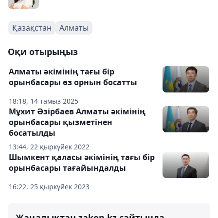
Қазақстан
Алматы
Оқи отырыңыз
Алматы әкімінің тағы бір
орынбасары өз орнын босатты
18:18, 14 тамыз 2025
Мұхит Әзірбаев Алматы әкімінің
орынбасары қызметінен
босатылды
13:44, 22 қыркүйек 2022
Шымкент қаласы әкімінің тағы бір
орынбасары тағайындалды
16:22, 25 қыркүйек 2023
Жаңалықтан zakon.kz сайтында