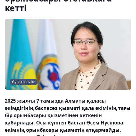
кетті
Сурет: gov.kz
2025 жылғы 7 тамызда Алматы қаласы
әкімдігінің баспасөз қызметі қала әкімінің тағы
бір орынбасары қызметінен кеткенін
хабарлады. Осы күннен бастап Әсем Нүсіпова
әкімнің орынбасары қызметін атқармайды,