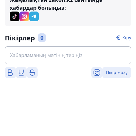
хабардар болыңыз:
Пікірлер
0
Кіру
Пікір жазу