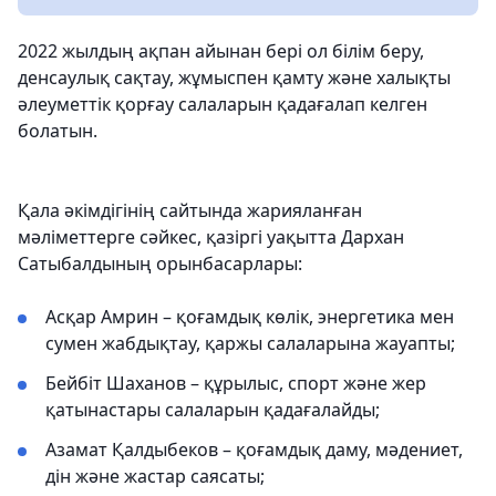
2022 жылдың ақпан айынан бері ол білім беру,
денсаулық сақтау, жұмыспен қамту және халықты
әлеуметтік қорғау салаларын қадағалап келген
болатын.
Қала әкімдігінің сайтында жарияланған
мәліметтерге сәйкес, қазіргі уақытта Дархан
Сатыбалдының орынбасарлары:
Асқар Амрин – қоғамдық көлік, энергетика мен
сумен жабдықтау, қаржы салаларына жауапты;
Бейбіт Шаханов – құрылыс, спорт және жер
қатынастары салаларын қадағалайды;
Азамат Қалдыбеков – қоғамдық даму, мәдениет,
дін және жастар саясаты;