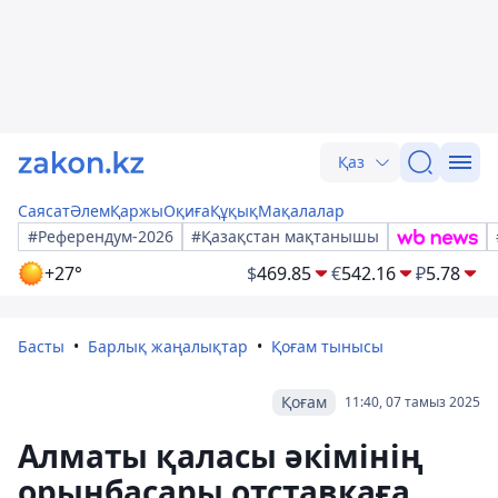
Қаз
Саясат
Әлем
Қаржы
Оқиға
Құқық
Мақалалар
#Референдум-2026
#Қазақстан мақтанышы
+27°
$
469.85
€
542.16
₽
5.78
Басты
Барлық жаңалықтар
Қоғам тынысы
Қоғам
11:40, 07 тамыз 2025
Алматы қаласы әкімінің
орынбасары отставкаға