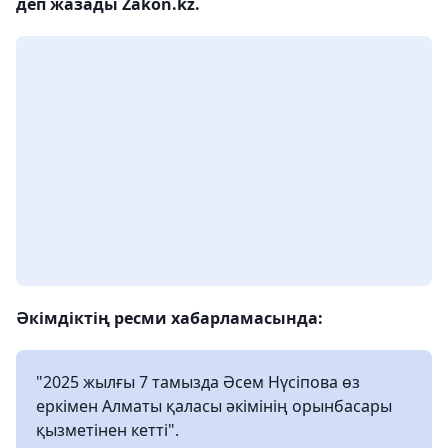
деп жазады Zakon.kz.
Әкімдіктің ресми хабарламасында:
"2025 жылғы 7 тамызда Әсем Нүсіпова өз
еркімен Алматы қаласы әкімінің орынбасары
қызметінен кетті".