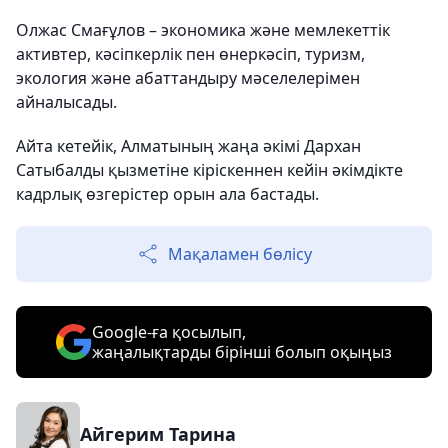
Олжас Смағұлов – экономика және мемлекеттік
активтер, кәсіпкерлік пен өнеркәсіп, туризм,
экология және абаттандыру мәселелерімен
айналысады.
Айта кетейік, Алматының жаңа әкімі Дархан
Сатыбалды қызметіне кіріскеннен кейін әкімдікте
кадрлық өзгерістер орын ала бастады.
Мақаламен бөлісу
Google-ға қосылып,
жаңалықтарды бірінші болып оқыңыз
Айгерим Тарина