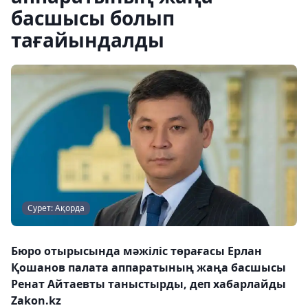
басшысы болып
тағайындалды
Сурет: Ақорда
Бюро отырысында мәжіліс төрағасы Ерлан
Қошанов палата аппаратының жаңа басшысы
Ренат Айтаевты таныстырды, деп хабарлайды
Zakon.kz