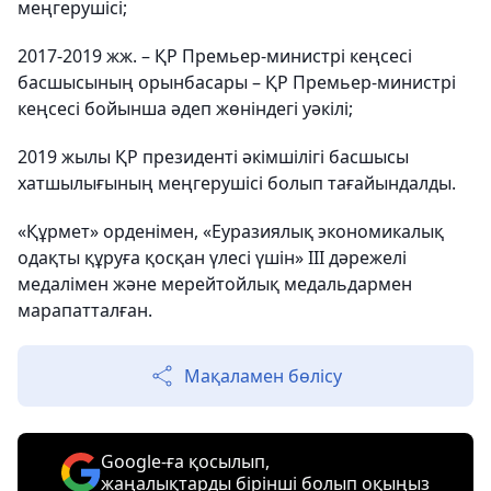
меңгерушісі;
2017-2019 жж. – ҚР Премьер-министрі кеңсесі
басшысының орынбасары – ҚР Премьер-министрі
кеңсесі бойынша әдеп жөніндегі уәкілі;
2019 жылы ҚР президенті әкімшілігі басшысы
хатшылығының меңгерушісі болып тағайындалды.
«Құрмет» орденімен, «Еуразиялық экономикалық
одақты құруға қосқан үлесі үшін» III дәрежелі
медалімен және мерейтойлық медальдармен
марапатталған.
Мақаламен бөлісу
Google-ға қосылып,
жаңалықтарды бірінші болып оқыңыз