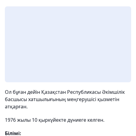
Ол бұған дейін Қазақстан Республикасы Әкімшілік
басшысы хатшылығының меңгерушісі қызметін
атқарған.
1976 жылы 10 қыркүйекте дүниеге келген.
Білімі: