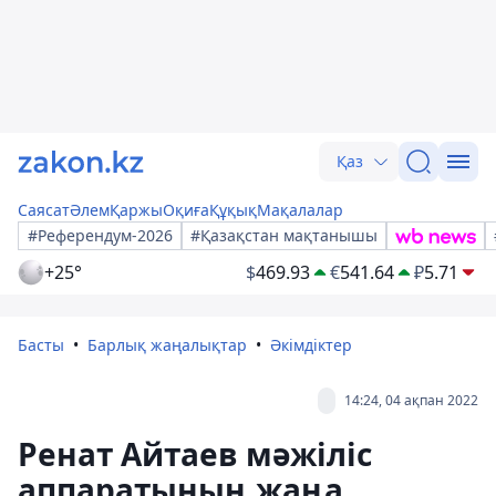
Қаз
Саясат
Әлем
Қаржы
Оқиға
Құқық
Мақалалар
#Референдум-2026
#Қазақстан мақтанышы
+25°
$
469.93
€
541.64
₽
5.71
Басты
Барлық жаңалықтар
Әкімдіктер
14:24, 04 ақпан 2022
Ренат Айтаев мәжіліс
аппаратының жаңа