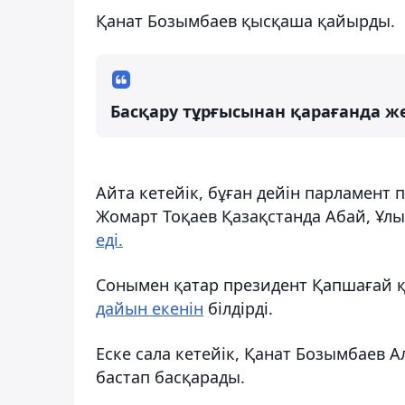
Қанат Бозымбаев қысқаша қайырды.
Басқару тұрғысынан қарағанда же
Айта кетейік, бұған дейін парламент
Жомарт Тоқаев Қазақстанда Абай, Ұл
еді.
Сонымен қатар президент Қапшағай қ
дайын екенін
білдірді.
Еске сала кетейік, Қанат Бозымбаев
бастап басқарады.