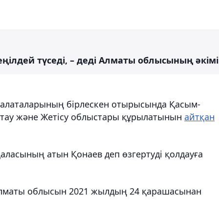
ңілдей түседі, – деді Алматы облысының әкімі
 палаталарының бірлескен отырысында Қасым-
ытау және Жетісу облыстары құрылатынын
айтқан
аласының атын Қонаев деп өзгертуді қолдауға
 Алматы облысын 2021 жылдың 24 қарашасынан