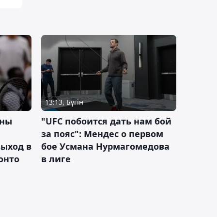
13:13, Бүгін
ины
"UFC побоится дать нам бой
за пояс": Мендес о первом
ыход в
бое Усмана Нурмагомедова
ронто
в лиге