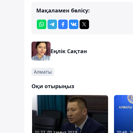
Мақаламен бөлісу:
Еңлік Сақтан
Алматы
Оқи отырыңыз
21:22, 01 тамыз 2023
20:48, 