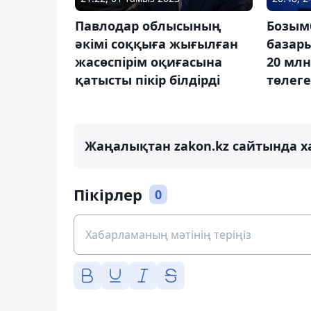
Павлодар облысының
Бозым
әкімі соққыға жығылған
базары
жасөспірім оқиғасына
20 млн
қатысты пікір білдірді
төлег
Жаңалықтан zakon.kz сайтында х
Пікірлер
0