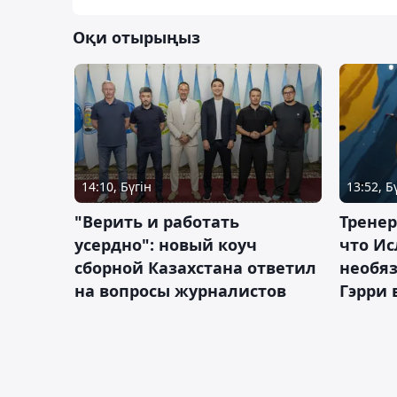
Оқи отырыңыз
14:10, Бүгін
13:52, Б
"Верить и работать
Тренер
усердно": новый коуч
что Ис
сборной Казахстана ответил
необя
на вопросы журналистов
Гэрри 