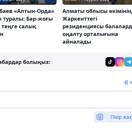
баев «Алтын-Орда»
Алматы облысы әкімінің
 туралы: Бар-жоғы
Жаркенттегі
 теңге салық
резиденциясы балалар
ен
оңалту орталығына
айналады
абардар болыңыз:
Пікір жаз