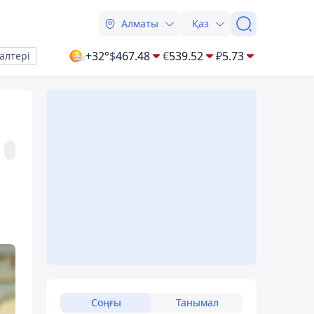
Алматы
Қаз
+32°
$
467.48
€
539.52
₽
5.73
алтері
Соңғы
Танымал