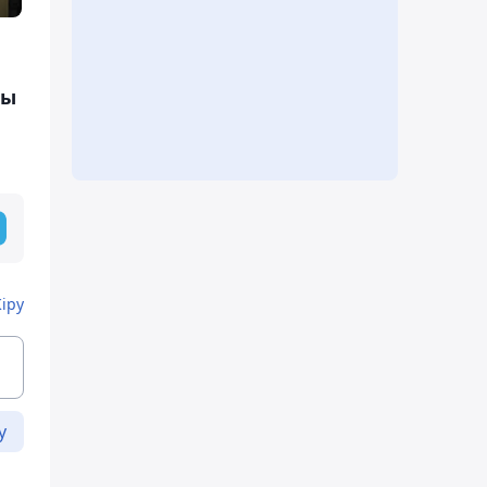
ды
Кіру
у