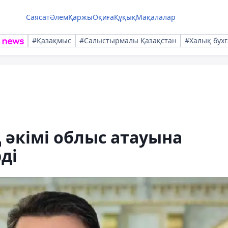
Саясат
Әлем
Қаржы
Оқиға
Құқық
Мақалалар
#Қазақмыс
#Салыстырмалы Қазақстан
#Халық бухг
әкімі облыс атауына
ді