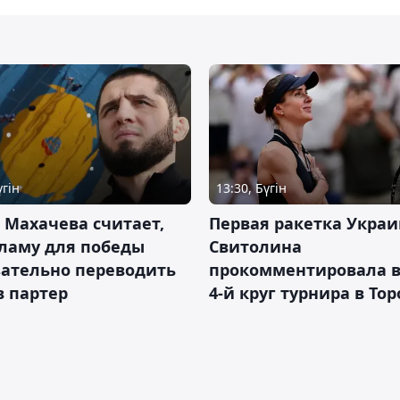
үгін
13:30, Бүгін
 Махачева считает,
Первая ракетка Укра
ламу для победы
Свитолина
зательно переводить
прокомментировала в
в партер
4-й круг турнира в То