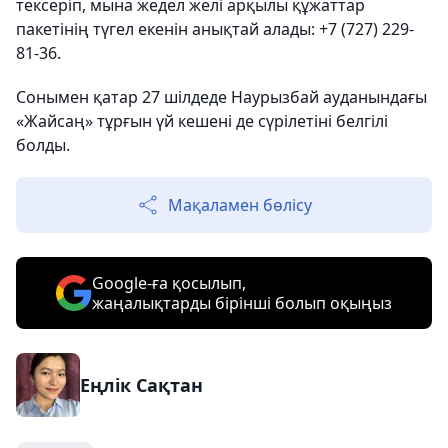
тексеріп, мына жедел желі арқылы құжаттар
пакетінің түгел екенін анықтай алады: +7 (727) 229-
81-36.
Сонымен қатар 27 шілдеде Наурызбай ауданындағы
«Жайсаң» тұрғын үй кешені де сүрілетіні белгілі
болды.
Мақаламен бөлісу
Google-ға қосылып,
жаңалықтарды бірінші болып оқыңыз
Еңлік Сақтан