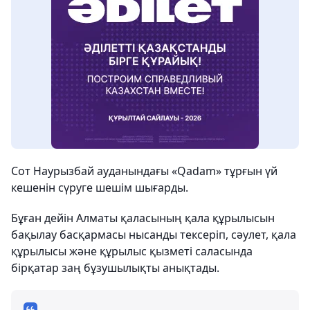
Сот Наурызбай ауданындағы «Qadam» тұрғын үй
кешенін сүруге шешім шығарды.
Бұған дейін Алматы қаласының қала құрылысын
бақылау басқармасы нысанды тексеріп, сәулет, қала
құрылысы және құрылыс қызметі саласында
бірқатар заң бұзушылықты анықтады.