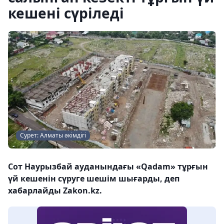
кешені сүріледі
Сурет: Алматы әкімдігі
Сот Наурызбай ауданындағы «Qadam» тұрғын
үй кешенін сүруге шешім шығарды, деп
хабарлайды Zakon.kz.