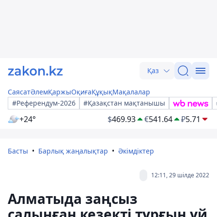
Қаз
Саясат
Әлем
Қаржы
Оқиға
Құқық
Мақалалар
#Референдум-2026
#Қазақстан мақтанышы
+24°
$
469.93
€
541.64
₽
5.71
Басты
Барлық жаңалықтар
Әкімдіктер
12:11, 29 шілде 2022
Алматыда заңсыз
салынған кезекті тұрғын үй