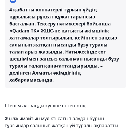
4 қабатты көппәтерлі тұрғын үйдің
құрылысы рұқсат құжаттарынсыз
басталған. Тексеру нәтижелері бойынша
«Qadam ТК» ЖШС-не қатысты әкімшілік
хаттамалар толтырылып, кейіннен заңсыз
салынып жатқан нысанды бұзу туралы
талап арыз жазылды. Нәтижесінде сот
шешімімен заңсыз салынған нысанды бұзу
туралы талап қанағаттандырылды, –
делінген Алматы әкімдігінің
хабарламасында.
Шешім әлі заңды күшіне енген жоқ.
Жылжымайтын мүлікті сатып алудан бұрын
тұрғындар салынып жатқан үй туралы ақпаратты