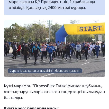
мәре сызығы ҚР Президентінің 1 саябағында
өткізілді. Қашықтық 2400 метрді құрады.
Сурет: Тараз қаласы әкімдігінің баспасөз қызметі
Күзгі марафон "FitnessBlitz Taraz"фитнес клубының
жаттықтырушылары өткізген таңертеңгі жылынудан
басталды.
Күзгі кросс бағдарламасы: