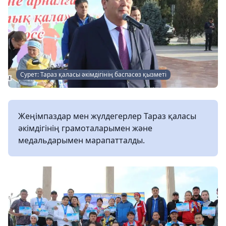
Сурет: Тараз қаласы әкімдігінің баспасөз қызметі
Жеңімпаздар мен жүлдегерлер Тараз қаласы
әкімдігінің грамоталарымен және
медальдарымен марапатталды.