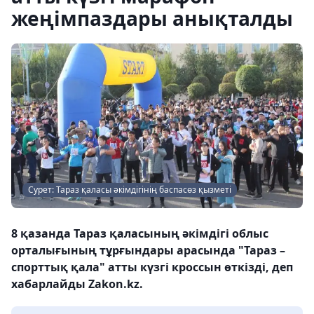
жеңімпаздары анықталды
Сурет: Тараз қаласы әкімдігінің баспасөз қызметі
8 қазанда Тараз қаласының әкімдігі облыс
орталығының тұрғындары арасында "Тараз –
спорттық қала" атты күзгі кроссын өткізді, деп
хабарлайды Zakon.kz.