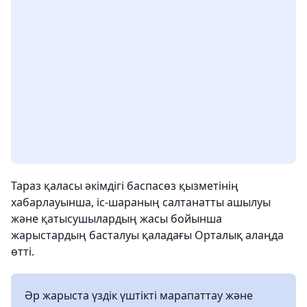
Тараз қаласы әкімдігі баспасөз қызметінің
хабарлауынша, іс-шараның салтанатты ашылуы
және қатысушылардың жасы бойынша
жарыстардың басталуы қаладағы Орталық алаңда
өтті.
Әр жарыста үздік үштікті марапаттау және