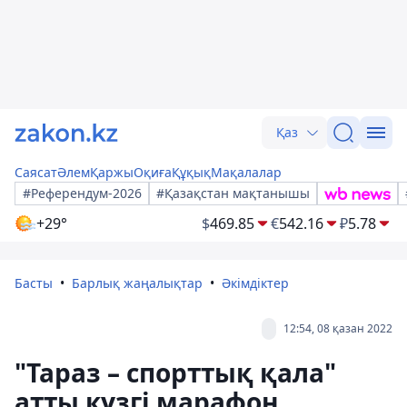
Қаз
Саясат
Әлем
Қаржы
Оқиға
Құқық
Мақалалар
#Референдум-2026
#Қазақстан мақтанышы
+29°
$
469.85
€
542.16
₽
5.78
Басты
Барлық жаңалықтар
Әкімдіктер
12:54, 08 қазан 2022
"Тараз – спорттық қала"
атты күзгі марафон