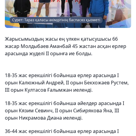
Сурет: Тараз қаласы әкімдігінің баспасөз қызметі
Жарысымыздың жасы ең үлкен қатысушысы 66
жасар Молдыбаев Аманбай 45 жастан асқан ерлер
арасында жүделі ІІ орынға ие болды.
18-35 жас ерекшілігі бойынша ерлер арасында І
орын Калюжный Андрей, ІІ орын Бекхожаев Рустем,
ІІІ орын Култасов Ғалымжан иеленді.
18-35 жас ерекшілігі бойынша әйелдер арасында І
орын Кязим Севинч, ІІ орын Сибирякова Яна, ІІІ
орын Никрамова Диана иеленді.
36-44 жас ерекшілігі бойынша ерлер арасында І