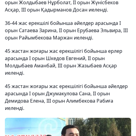
орын Жолдыбаев Нұрболат, ІІ орын Жүнісбеков
Асқар, ІІІ орын Қадырманов Досан иеленді.
36-44 жас ерекшілі бойынша әйелдер арасында І
орын Сатаева Зарина, ІІ орын Ерубаева Эльвира, ІІІ
орын Райымбекова Маржан иеленді.
45 жастан жоғары жас ерекшілігі бойынша ерлер
арасында І орын Шкедов Евгений, ІІ орын
Молдыбаев Аманбай, ІІІ орын Жазыбаев Асқар
иеленді.
45 жастан жоғары жас ерекшілігі бойынша әйелдер
арасында І орын Джумакулова Сана, ІІ орын
Демидова Елена, ІІІ орын Алимбекова Рабиға
иеленді.