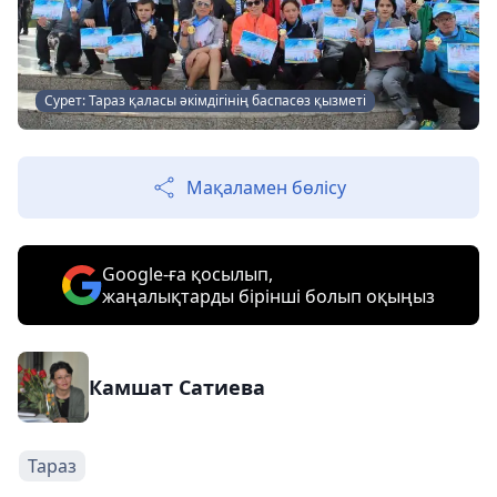
Сурет: Тараз қаласы әкімдігінің баспасөз қызметі
Мақаламен бөлісу
Google-ға қосылып,
жаңалықтарды бірінші болып оқыңыз
Камшат Сатиева
Тараз