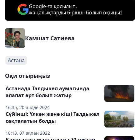
Google-ға қосылып,
жаңалықтарды бірінші болып оқыңыз
Камшат Сатиева
Астана
Оқи отырыңыз
Астанада Талдыкөл аумағында
алапат өрт болып жатыр
16:35, 20 шілде 2024
Сүйінші: Үлкен және кіші Талдыкөл
сақталатын болды
18:13, 07 ақпан 2022
Қарағанды маңындағы 70 гектар