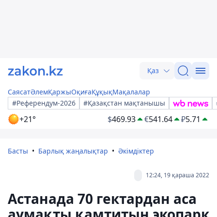
Қаз
Саясат
Әлем
Қаржы
Оқиға
Құқық
Мақалалар
#Референдум-2026
#Қазақстан мақтанышы
+21°
$
469.93
€
541.64
₽
5.71
Басты
Барлық жаңалықтар
Әкімдіктер
12:24, 19 қараша 2022
Астанада 70 гектардан аса
аумақты қамтитын экопарк