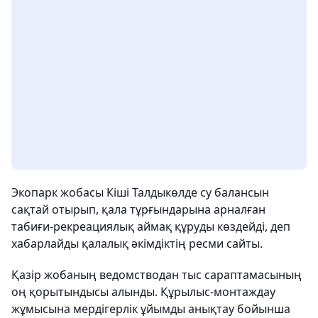
Экопарк жобасы Кіші Талдыкөлде су балансын
сақтай отырып, қала тұрғындарына арналған
табиғи-рекреациялық аймақ құруды көздейді, деп
хабарлайды қалалық әкімдіктің ресми сайты.
Қазір жобаның ведомстводан тыс сараптамасының
оң қорытындысы алынды. Құрылыс-монтаждау
жұмысына мердігерлік ұйымды анықтау бойынша