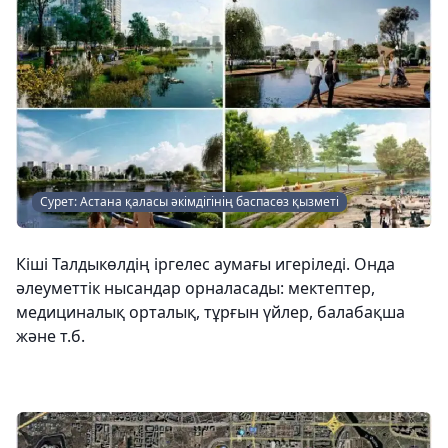
Сурет: Астана қаласы әкімдігінің баспасөз қызметі
Кіші Талдыкөлдің іргелес аумағы игеріледі. Онда
әлеуметтік нысандар орналасады: мектептер,
медициналық орталық, тұрғын үйлер, балабақша
және т.б.