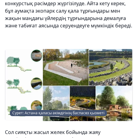
конкурстық рәсімдер жүргізілуде. Айта кету керек,
бұл аумақта экопарк салу қала тұрғындары мен
жақын маңдағы үйлердің тұрғындарына демалуға
және табиғат аясында серуендеуге мүмкіндік береді.
Сурет: Астана қаласы әкімдігінің баспасөз қызметі
Сол сияқты жасыл желек бойында жаяу