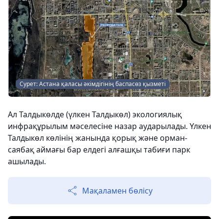
Сурет: Астана қаласы әкімдігінің баспасөз қызметі
Ал Талдыкөлде (үлкен Талдыкөл) экологиялық
инфрақұрылым мәселесіне назар аударылады. Үлкен
Талдыкөл көлінің жанында қорық және орман-
саябақ аймағы бар елдегі алғашқы табиғи парк
ашылады.
Мақаламен бөлісу