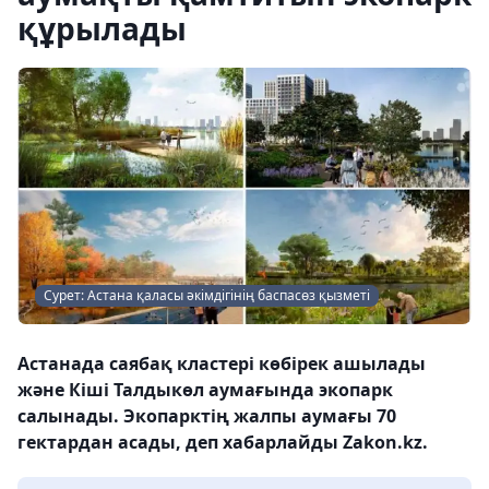
құрылады
Сурет: Астана қаласы әкімдігінің баспасөз қызметі
Астанада саябақ кластері көбірек ашылады
және Кіші Талдыкөл аумағында экопарк
салынады. Экопарктің жалпы аумағы 70
гектардан асады, деп хабарлайды Zakon.kz.