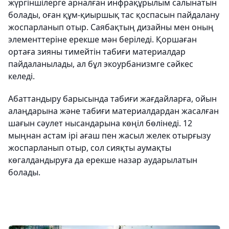
жүргіншілерге арналған инфрақұрылым салынатын
болады, оған құм-қиыршық тас қоспасын пайдалану
жоспарланып отыр. Саябақтың дизайны мен оның
элементтеріне ерекше мән беріледі. Қоршаған
ортаға зияны тимейтін табиғи материалдар
пайдаланылады, ал бұл экоурбанизмге сәйкес
келеді.
Абаттандыру барысында табиғи жағдайларға, ойын
алаңдарына және табиғи материалдардан жасалған
шағын сәулет нысандарына көңіл бөлінеді. 12
мыңнан астам ірі ағаш пен жасыл желек отырғызу
жоспарланып отыр, сол сияқты аумақты
көгалдандыруға да ерекше назар аударылатын
болады.