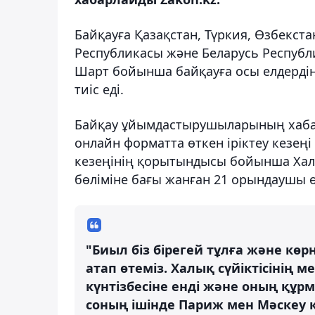
Байқауға Қазақстан, Түркия, Өзбекста
Республикасы және Беларусь Республи
Шарт бойынша байқауға осы елдерді
тиіс еді.
Байқау ұйымдастырушыларының хабар
онлайн форматта өткен іріктеу кезеңі
кезеңінің қорытындысы бойынша Ха
бөліміне бағы жанған 21 орындаушы өт
"Биыл біз бірегей тұлға және кө
атап өтеміз. Халық сүйіктісіні
күнтізбесіне енді және оның құр
соның ішінде Париж мен Мәскеу қ