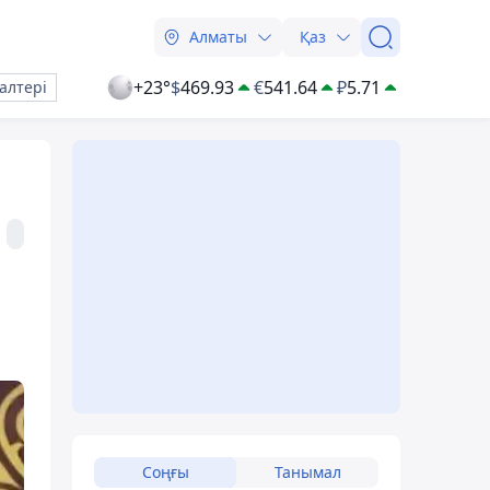
Алматы
Қаз
+23°
$
469.93
€
541.64
₽
5.71
алтері
Соңғы
Танымал