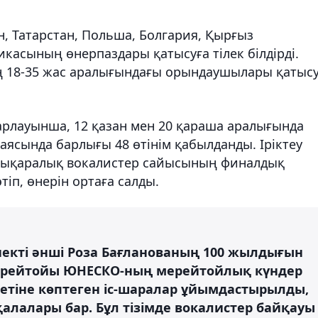
н, Татарстан, Польша, Болгария, Қырғыз
касының өнерпаздары қатысуға тілек білдірді.
ң 18-35 жас аралығындағы орындаушылары қатыс
лауынша, 12 қазан мен 20 қараша аралығында
 аясында барлығы 48 өтінім қабылданды. Іріктеу
лықаралық вокалистер сайысының финалдық
іп, өнерін ортаға салды.
рнекті әнші Роза Бағланованың 100 жылдығын
ң мерейтойы ЮНЕСКО-ның мерейтойлық күндер
метіне көптеген іс-шаралар ұйымдастырылды,
алалары бар. Бұл тізімде вокалистер байқауы