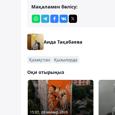
Мақаламен бөлісу:
Аида Тақабаева
Қазақстан
Қызылорда
Оқи отырыңыз
15:07, 28 мамыр 2026