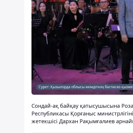
Сурет: Қызылорда облысы әкімдігінің баспасөз қызме
Сондай-ақ байқау қатысушысына Роза
Республикасы Қорғаныс министрлігін
жетекшісі Дархан Рақымғалиев арнай