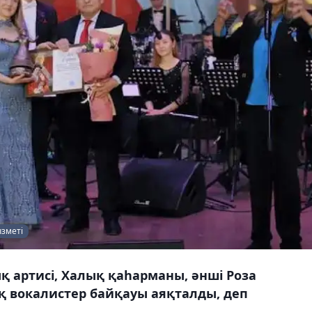
ызметі
қ артисі, Халық қаһарманы, әнші Роза
қ вокалистер байқауы аяқталды, деп