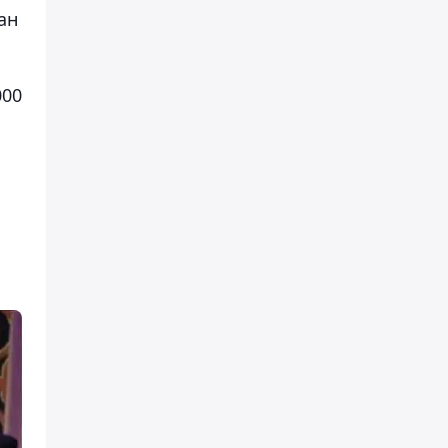
ан
000