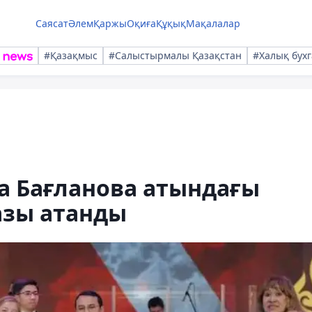
Саясат
Әлем
Қаржы
Оқиға
Құқық
Мақалалар
#Қазақмыс
#Салыстырмалы Қазақстан
#Халық бухг
за Бағланова атындағы
азы атанды