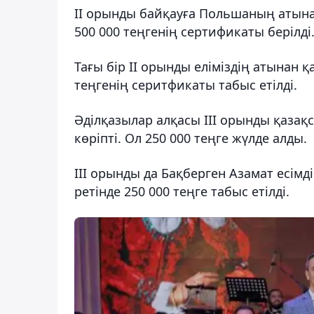
II орынды байқауға Польшаның атына
500 000 теңгенің сертификаты берілді
Тағы бір II орынды еліміздің атынан 
теңгенің серитфикаты табыс етілді.
Әділқазылар алқасы III орынды қазақ
көріпті. Ол 250 000 теңге жүлде алды.
III орынды да Бақберген Азамат есімд
ретінде 250 000 теңге табыс етілді.