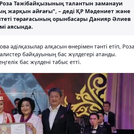
– Роза Тәжібайқызының талантын заманауи
жарқын айғағы", – деді ҚР Мәдениет және
итеті төрағасының орынбасары Данияр Әлиев
мі аясында.
ва әділқазылар алқасын өнерімен тәнті етіп, Роз
алистер байқауының бас жүлдегері атанды.
ңгелік бас жүлдені табыс етті.