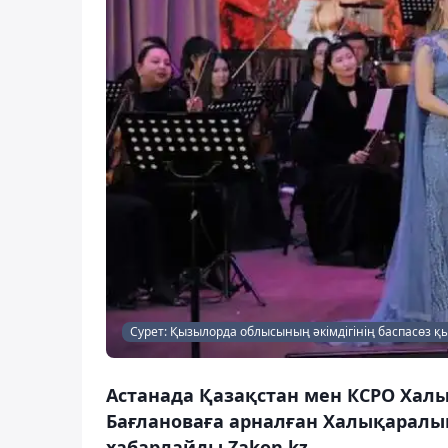
Сурет: Қызылорда облысының әкімдігінің баспасөз қ
Астанада Қазақстан мен КСРО Халы
Бағлановаға арналған Халықаралы
хабарлайды Zakon.kz.