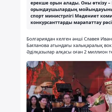
ерекше орын алады. Оны өткізу 
орындаушылардың мойындауының 
спорт министрлігі Мәдениет ком
конкурсанттарды марапаттау рәсі
Болгариядан келген әнші Славея Ивано
Бағланова атындағы халықаралық вок
Әділқазылар алқасы оған 2 миллион те