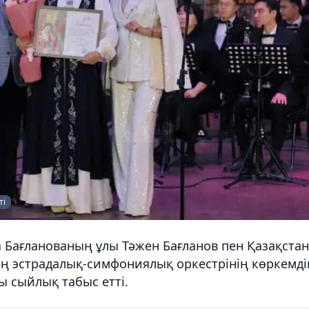
ті
 Бағланованың ұлы Тәжен Бағланов пен Қазақстан
ің эстрадалық-симфониялық оркестрінің көркемді
ы сыйлық табыс етті.