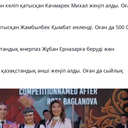
н келіп қатысқан Качмарек Михал жеңіп алды. Оғ
.
қатысқан Жамбылбек Қымбат иеленді. Оған да 500 
стандық өнерпаз Жұбан Ерназарға беруді жөн
і қазақстандық әнші жеңіп алды. Оған да сыйлық