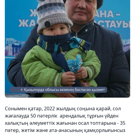
Сурет: Қызылорда облысы әкімінің баспасөз қызмет
Сонымен қатар, 2022 жылдың соңына қарай, сол
жағалауда 50 пәтерлік арендалық тұрғын үйден
халықтың әлеуметтік жағынан осал топтарына - 35
пәтер, жетім және ата-анасының қамқорлығынсыз