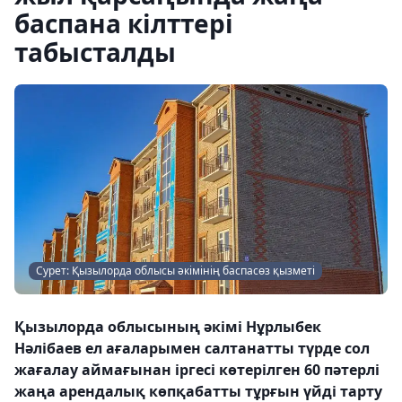
баспана кілттері
табысталды
Сурет: Қызылорда облысы әкімінің баспасөз қызметі
Қызылорда облысының әкімі Нұрлыбек
Нәлібаев ел ағаларымен салтанатты түрде сол
жағалау аймағынан іргесі көтерілген 60 пәтерлі
жаңа арендалық көпқабатты тұрғын үйді тарту