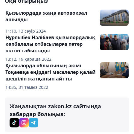
Оқи отырыңыз
Қызылордада жаңа автовокзал
ашылды
11:10, 13 сәуір 2024
Нұрлыбек Нәлібаев қызылордалық
көпбалалы отбасыларға пәтер
кілтін табыстады
13:12, 19 қараша 2022
Қызылорда облысының әкімі
Тоқаевқа өңірдегі мәселелер қалай
шешіліп жатқанын айтты
14:35, 31 тамыз 2022
Жаңалықтан zakon.kz сайтында
хабардар болыңыз: