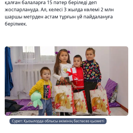
қалған балаларға 15 пәтер беріледі деп
жоспарлануда. Ал, келесі 3 жылда көлемі 2 млн
шаршы метрден астам тұрғын үй пайдалануға
берілмек.
Сурет: Қызылорда облысы әкімінің баспасөз қызметі