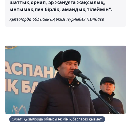
шаттық орнап, әр жанұяға жақсылық,
ынтымақ пен бірлік, амандық тілеймін".
Қызылорда облысының әкімі Нұрлыбек Нәлібаев
Сурет: Қызылорда облысы әкімінің баспасөз қызметі