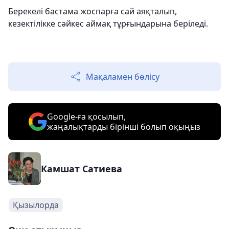
Берекелі бастама жоспарға сай аяқталып,
кезектілікке сәйкес аймақ тұрғындарына беріледі.
Мақаламен бөлісу
Google-ға қосылып,
жаңалықтарды бірінші болып оқыңыз
Камшат Сатиева
Қызылорда