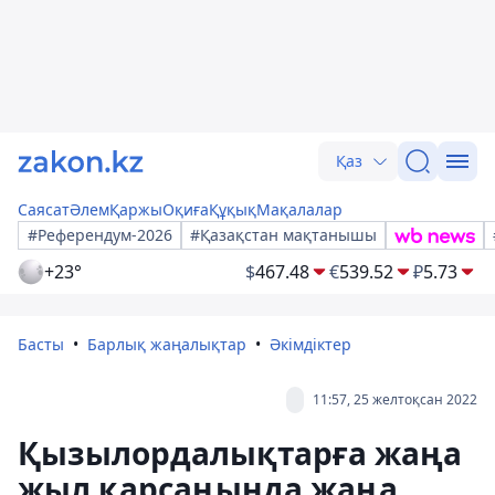
Қаз
Саясат
Әлем
Қаржы
Оқиға
Құқық
Мақалалар
#Референдум-2026
#Қазақстан мақтанышы
+23°
$
467.48
€
539.52
₽
5.73
Басты
Барлық жаңалықтар
Әкімдіктер
11:57, 25 желтоқсан 2022
Қызылордалықтарға жаңа
жыл қарсаңында жаңа