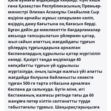
қала аумағы әлдеқайда кеңейді. Күні кеше
ғана Қазақстан Республикасының Премьер-
министрі Әлихан Асханұлы Смайылов Сыр
өңіріне арнайы жұмыс сапарымен келіп,
өңірдің даму бағытына оң бағасын берді.
Бұған дейін де мемлекеттік бағдарламалар
аясында тапсырылатын үйлермен қатар,
жыл сайын апаттық жағдайдағы тұрғын
үйлердің тұрғындарына арналған
баспаналардың құрылысы қатар жүргізіліп
келеді. Қазіргі таңда өңірімізде 40
көпқабатты тұрғын үй құрылысы
жүргізілуде, оның ішінде жалғыз үйі апатты
жағдайда болуына байланысты кезекте
тұрған 500-ге тарта отбасына арналған
баспана да салынуда. Бүгін міне, игі
бастаманың жалғасы ретінде тағы да 60
жанұяға пәтер кілтін салтанатты түрде
табыстағалы тұрмыз. Шаңырақтарыңызға