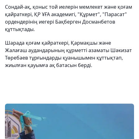
Сондай-ақ, қоныс той иелерін мемлекет және қоғам
қайраткері, ҚР ҰҒА академигі, "Құрмет", "Парасат"
ордендерінің иегері Бақберген Досманбетов
құттықтады.
Шарада қоғам қайраткері, Қармақшы және
Жалағаш аудандарының құрметті азаматы Шәкизат
Төребаев тұрғындарды қуанышымен құттықтап,
жиылған қауымға ақ батасын берді.