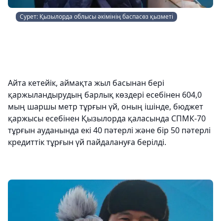
Сурет: Қызылорда облысы әкімінің баспасөз қызметі
Айта кетейік, аймақта жыл басынан бері
қаржыландырудың барлық көздері есебінен 604,0
мың шаршы метр тұрғын үй, оның ішінде, бюджет
қаржысы есебінен Қызылорда қаласында СПМК-70
тұрғын ауданында екі 40 пәтерлі және бір 50 пәтерлі
кредиттік тұрғын үй пайдалануға берілді.