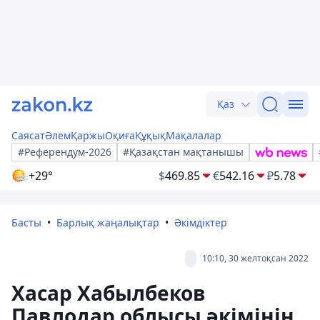
Қаз
Саясат
Әлем
Қаржы
Оқиға
Құқық
Мақалалар
#Референдум-2026
#Қазақстан мақтанышы
+29°
$
469.85
€
542.16
₽
5.78
Басты
Барлық жаңалықтар
Әкімдіктер
10:10, 30 желтоқсан 2022
Хасар Хабылбеков
Павлодар облысы әкімінің