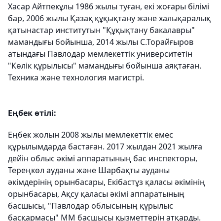
Хасар Айтпекұлы 1986 жылы туған, екі жоғары білімі
бар, 2006 жылы Қазақ құқықтану және халықаралық
қатынастар институтын "Құқықтану бакалавры"
мамандығы бойынша, 2014 жылы С.Торайғыров
атындағы Павлодар мемлекеттік университетін
"Көлік құрылысы" мамандығы бойынша аяқтаған.
Техника және технология магистрі.
Еңбек өтілі:
Еңбек жолын 2008 жылы мемлекеттік емес
құрылымдарда бастаған. 2017 жылдан 2021 жылға
дейін облыс әкімі аппаратының бас инспекторы,
Тереңкөл ауданы және Шарбақты ауданы
әкімдерінің орынбасары, Екібастұз қаласы әкімінің
орынбасары, Ақсу қаласы әкімі аппаратының
басшысы, "Павлодар облысының құрылыс
басқармасы" ММ басшысы қызметтерін атқарды.