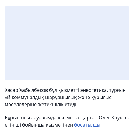
Хасар Хабылбеков бұл қызметті энергетика, тұрғын
үй-коммуналдық шаруашылық және құрылыс
мәселелеріне жетекшілік етеді.
Бұрын осы лауазымда қызмет атқарған Олег Крук өз
өтініші бойынша қызметінен
босатылды
.