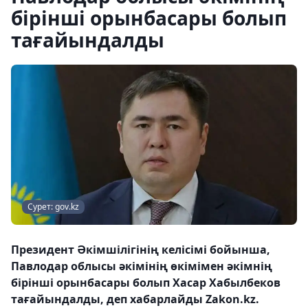
бірінші орынбасары болып
тағайындалды
Сурет: gov.kz
Президент Әкімшілігінің келісімі бойынша,
Павлодар облысы әкімінің өкімімен әкімнің
бірінші орынбасары болып Хасар Хабылбеков
тағайындалды, деп хабарлайды Zakon.kz.