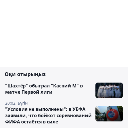
Оқи отырыңыз
"Шахтёр" обыграл "Каспий М" в
матче Первой лиги
20:02, Бүгін
"Условия не выполнены": в УЕФА
заявили, что бойкот соревнований
ФИФА остаётся в силе