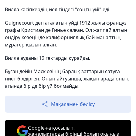
Вилла кәсіпкердің иелігіндегі "соңғы үйі" еді.
Guignecourt деп аталатын үйді 1912 жылы француз
графы Кристиан де Гинье салған. Ол жаппай алтын
өндіру кезеңінде калифорниялық бай-манаптың
мұрагер қызын алған.
Вилла ауданы 19 гектарды құрайды.
Бұған дейін Маск өзінің барлық заттарын сатуға
ниет білдірген. Оның айтуынша, жақын арада оның
атында бір де бір үй болмайды.
Мақаламен бөлісу
Google-ға қосылып,
жаңалықтарды бірінші болып оқыңыз