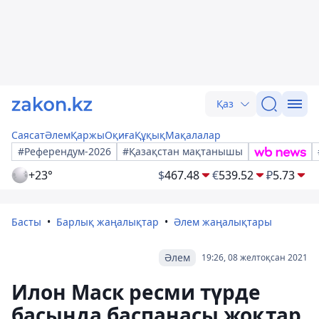
Қаз
Саясат
Әлем
Қаржы
Оқиға
Құқық
Мақалалар
#Референдум-2026
#Қазақстан мақтанышы
+23°
$
467.48
€
539.52
₽
5.73
Басты
Барлық жаңалықтар
Әлем жаңалықтары
Әлем
19:26, 08 желтоқсан 2021
Илон Маск ресми түрде
басында баспанасы жоқтар