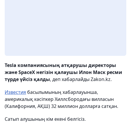
Tesla компаниясының атқарушы директоры
және SpaceX негізін қалаушы Илон Маск ресми
түрде үйсіз қалды
, деп хабарлайды Zakon.kz.
Известия
басылымының хабарлауынша,
америкалық кәсіпкер Хиллсбородағы вилласын
(Калифорния, АҚШ) 32 миллион долларға сатқан.
Сатып алушының кім екені белгісіз.