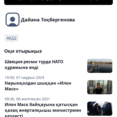
Дайана Тоқбергенова
АҚШ
Оқи отырыңыз
Швеция ресми түрде НАТО
құрамына енді
19:50, 07 наурыз 2024
Нарынқолдан шыққан «Илон
Маск»
09:30, 06 желтоқсан 2021
Илон Маск байқауына қатысқан
қазақ өнертапқышы министрмен
кездесті