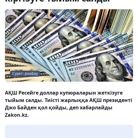
Сурет: pixabay
АҚШ Ресейге доллар купюраларын жеткізуге
тыйым салды. Тиісті жарлыққа АҚШ президенті
Джо Байден қол қойды, деп хабарлайды
Zakon.kz.