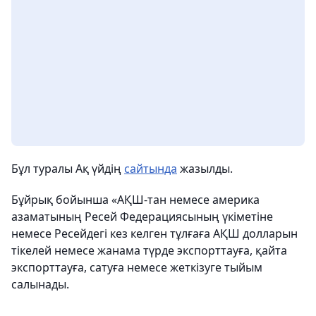
Бұл туралы Ақ үйдің
сайтында
жазылды.
Бұйрық бойынша «АҚШ-тан немесе америка
азаматының Ресей Федерациясының үкіметіне
немесе Ресейдегі кез келген тұлғаға АҚШ долларын
тікелей немесе жанама түрде экспорттауға, қайта
экспорттауға, сатуға немесе жеткізуге тыйым
салынады.