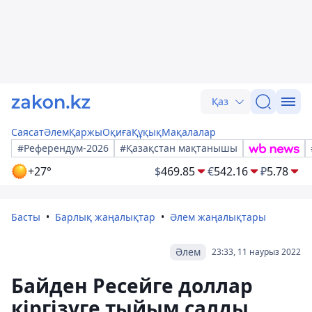
Қаз
Саясат
Әлем
Қаржы
Оқиға
Құқық
Мақалалар
#Референдум-2026
#Қазақстан мақтанышы
+27°
$
469.85
€
542.16
₽
5.78
Басты
Барлық жаңалықтар
Әлем жаңалықтары
Әлем
23:33, 11 наурыз 2022
Байден Ресейге доллар
кіргізуге тыйым салды