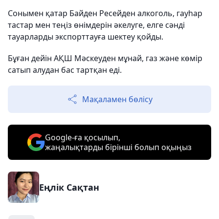
Сонымен қатар Байден Ресейден алкоголь, гауһар
тастар мен теңіз өнімдерін әкелуге, елге сәнді
тауарларды экспорттауға шектеу қойды.
Бұған дейін АҚШ Мәскеуден мұнай, газ және көмір
сатып алудан бас тартқан еді.
Мақаламен бөлісу
Google-ға қосылып,
жаңалықтарды бірінші болып оқыңыз
Еңлік Сақтан