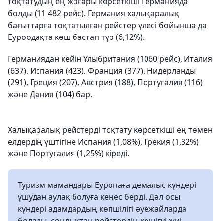
тоқтатудың ең жоғары көрсеткіші Германияда
болды (11 482 рейс). Германия халықаралық
бағыттарға тоқтатылған рейстер үлесі бойынша да
Еуроодақта көш бастап тұр (6,12%).
Германиядан кейін Ұлыбритания (1060 рейс), Италия
(637), Испания (423), Франция (377), Нидерланды
(291), Греция (207), Австрия (188), Португалия (116)
және Дания (104) бар.
Халықаралық рейстерді тоқтату көрсеткіші ең төмен
елдердің үштігіне Испания (1,08%), Грекия (1,32%)
және Португалия (1,25%) кіреді.
Туризм мамандары Еуропаға демалыс күндері
ұшудан аулақ болуға кеңес берді. Дәл осы
күндері адамдардың көпшілігі әуежайларда
болады, сондықтан рейстердің кешігуі жиі