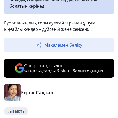
болатын көрінеді.
Еуропаның лық толы әуежайларынан ұшуға
ыңғайлы күндер – дүйсенбі және сейсенбі.
Мақаламен бөлісу
Google-ға қосылып,
жаңалықтарды бірінші болып оқыңыз
Еңлік Сақтан
Қызықты