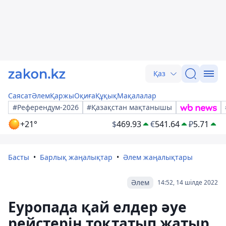
Қаз
Саясат
Әлем
Қаржы
Оқиға
Құқық
Мақалалар
#Референдум-2026
#Қазақстан мақтанышы
+21°
$
469.93
€
541.64
₽
5.71
Басты
Барлық жаңалықтар
Әлем жаңалықтары
Әлем
14:52, 14 шілде 2022
Еуропада қай елдер әуе
рейстерін тоқтатып жатыр