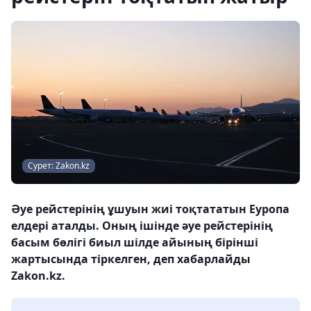
Сурет: Zakon.kz
Әуе рейстерінің ұшуын жиі тоқтататын Еуропа
елдері аталды. Оның ішінде әуе рейстерінің
басым бөлігі биыл шілде айының бірінші
жартысында тіркелген, деп хабарлайды
Zakon.kz.