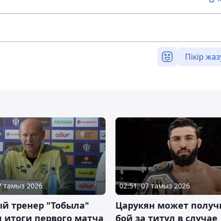
Пікір жаз
07 тамыз 2026
02:51, 07 тамыз 2026
й тренер "Тобыла"
Царукян может получ
 итоги первого матча
бой за титул в случае