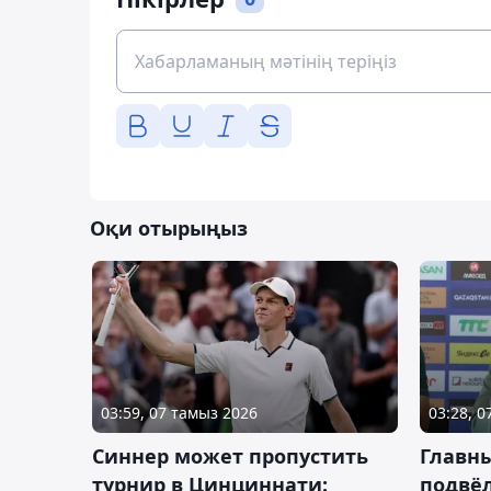
Оқи отырыңыз
03:59, 07 тамыз 2026
03:28, 
Синнер может пропустить
Главны
турнир в Цинциннати:
подвёл