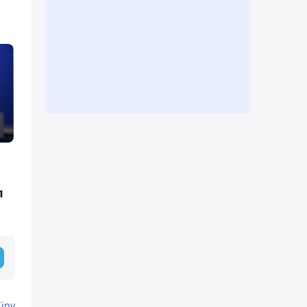
п
Кіру