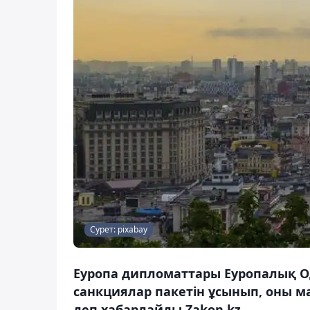
Сурет: pixabay
Еуропа дипломаттары Еуропалық Од
санкциялар пакетін ұсынып, оны м
деп хабарлайды Zakon.kz.