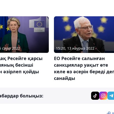
5 сәуір 2022
15:20, 13 наурыз 2022
ақ Ресейге қарсы
ЕО Ресейге салынған
ияның бесінші
санкциялар уақыт өте
н әзірлеп қойды
келе өз әсерін береді де
санайды
абардар болыңыз: