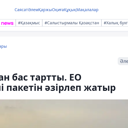
Саясат
Әлем
Қаржы
Оқиға
Құқық
Мақалалар
#Қазақмыс
#Салыстырмалы Қазақстан
#Халық бухг
ары
Әл
н бас тартты. ЕО
 пакетін әзірлеп жатыр