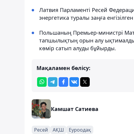
Латвия Парламенті Ресей Федерац
энергетика туралы заңға енгізілген
Польшаның Премьер-министрі Мат
тапшылықтың орын алу ықтималдыл
көмір сатып алуды бұйырды.
Мақаламен бөлісу:
Камшат Сатиева
Ресей
АҚШ
Еуроодақ