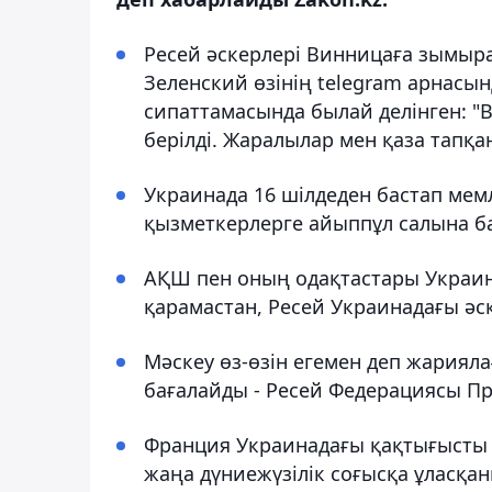
Ресей әскерлері Винницаға зымыра
Зеленский өзінің telegram арнасы
сипаттамасында былай делінген: 
берілді. Жаралылар мен қаза тапқа
Украинада 16 шілдеден бастап мемл
қызметкерлерге айыппұл салына б
АҚШ пен оның одақтастары Украина
қарамастан, Ресей Украинадағы әс
Мәскеу өз-өзін егемен деп жариял
бағалайды - Ресей Федерациясы Пр
Франция Украинадағы қақтығысты т
жаңа дүниежүзілік соғысқа ұласқ