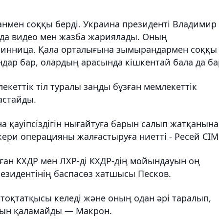
нмен соққы берді. Украина президенті Владимир
нда видео мен жазба жариялады. Оның
"Винница. Қала орталығына зымырандармен соққы
ндар бар, олардың арасында кішкентай бала да ба
екеттік тіл туралы заңды бұзған мемлекеттік
астайды.
 қауіпсіздігін нығайтуға барын салып жатқанына
кери операцияны жалғастыруға ниетті - Ресей СІМ
аған КХДР мен ЛХР-ді КХДР-дің мойындауын оң
езидентінің баспасөз хатшысы Песков.
оқтатқысы келеді және оның одан әрі таралып,
анын қаламайды — Макрон.