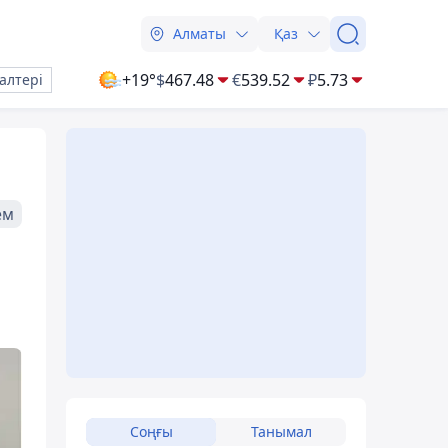
Алматы
Қаз
+19°
$
467.48
€
539.52
₽
5.73
алтері
ем
Соңғы
Танымал