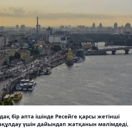
ақ бір апта ішінде Ресейге қарсы жетінші
ақұлдау үшін дайындап жатқанын мәлімдеді,