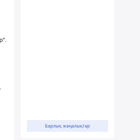
р".
.
Барлық жаңалықтар