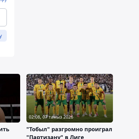
у
02:08, 07 тамыз 2026
ить
"Тобыл" разгромно проиграл
"Партизану" в Лиге