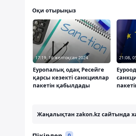
Оқи отырыңыз
17:19, 16 желтоқсан 2024
21:08, 0
Еуропалық одақ Ресейге
Еуроод
қарсы кезекті санкциялар
санкц
пакетін қабылдады
пакеті
Жаңалықтан zakon.kz сайтында х
Пікірлер
0