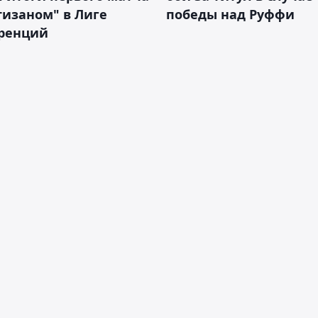
тизаном" в Лиге
победы над Руффи
ренций