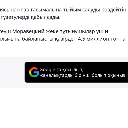
иясынан газ тасымалына тыйым салуды көздейтін
 түзетулерді қабылдады.
еуш Моравецкий жеке тұтынушылар үшін
ығына байланысты қазірден 4,5 миллион тонна
Google-ға қосылып,
жаңалықтарды бірінші болып оқыңыз