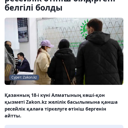
белгілі болды
Сурет: Zakon.kz
Қазанның 18-і күні Алматының көші-қон
қызметі Zakon.kz желілік басылымына қанша
ресейлік қалаға тіркелуге өтініш бергенін
айтты.