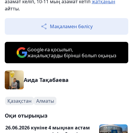
азамат келіп, 10-11 мың азамат кетіп
жатқанын
айтты.
Мақаламен бөлісу
Google-ға қосылып,
жаңалықтарды бірінші болып оқыңыз
Аида Тақабаева
Қазақстан
Алматы
Оқи отырыңыз
26.06.2026 күніне 4 мыңнан астам