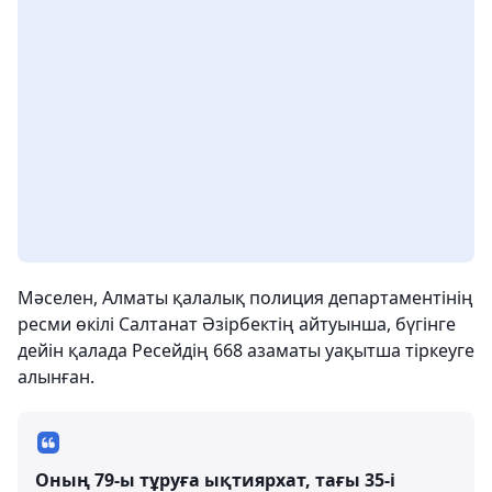
Мәселен, Алматы қалалық полиция департаментінің
ресми өкілі Салтанат Әзірбектің айтуынша, бүгінге
дейін қалада Ресейдің 668 азаматы уақытша тіркеуге
алынған.
Оның 79-ы тұруға ықтиярхат, тағы 35-і