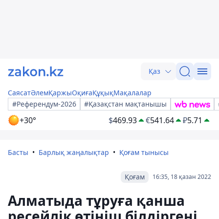
Қаз
Саясат
Әлем
Қаржы
Оқиға
Құқық
Мақалалар
#Референдум-2026
#Қазақстан мақтанышы
+30°
$
469.93
€
541.64
₽
5.71
Басты
Барлық жаңалықтар
Қоғам тынысы
Қоғам
16:35, 18 қазан 2022
Алматыда тұруға қанша
ресейлік өтініш білдіргені