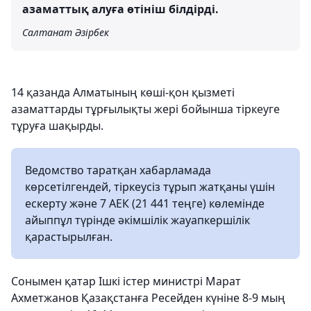
азаматтық алуға өтініш білдірді.
Салтанат Әзірбек
14 қазанда Алматының көші-қон қызметі
азаматтарды тұрғылықты жері бойынша тіркеуге
тұруға шақырды.
Ведомство таратқан хабарламада
көрсетілгендей, тіркеусіз тұрып жатқаны үшін
ескерту және 7 АЕК (21 441 теңге) көлемінде
айыппұл түрінде әкімшілік жауапкершілік
қарастырылған.
Сонымен қатар Ішкі істер министрі Марат
Ахметжанов Қазақстанға Ресейден күніне 8-9 мың