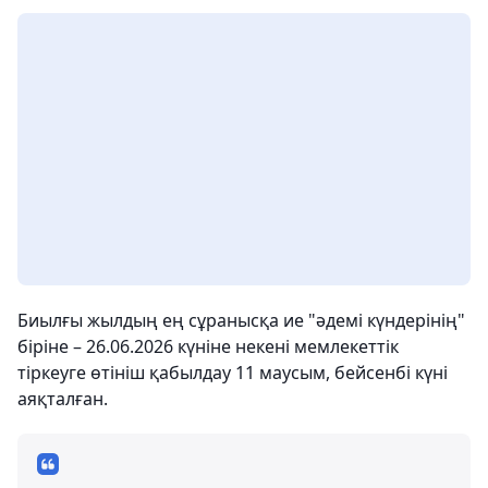
Биылғы жылдың ең сұранысқа ие "әдемі күндерінің"
біріне – 26.06.2026 күніне некені мемлекеттік
тіркеуге өтініш қабылдау 11 маусым, бейсенбі күні
аяқталған.