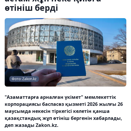
өтініш берді
Фото: Zakon.kz
"Азаматтарға арналған үкімет" мемлекеттік
корпорациясы баспасөз қызметі 2026 жылғы 26
маусымда некесін тіркегісі келетін қанша
қазақстандық жұп өтініш бергенін хабарлады,
деп жазады Zakon.kz.