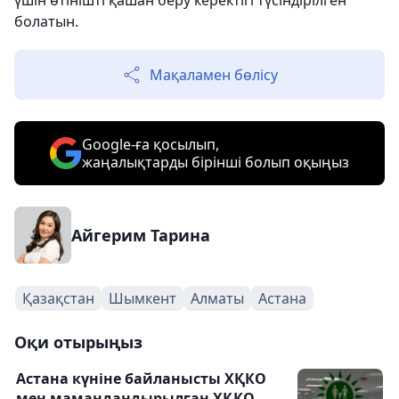
үшін өтінішті қашан беру керектігі түсіндірілген
болатын.
Мақаламен бөлісу
Google-ға қосылып,
жаңалықтарды бірінші болып оқыңыз
Айгерим Тарина
Қазақстан
Шымкент
Алматы
Астана
Оқи отырыңыз
Астана күніне байланысты ХҚКО
мен мамандандырылған ХҚКО-