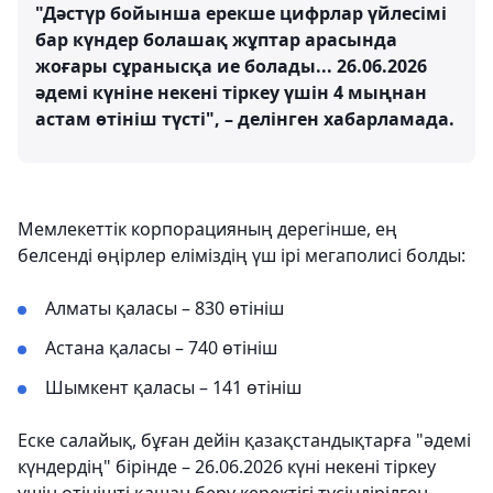
"Дәстүр бойынша ерекше цифрлар үйлесімі
бар күндер болашақ жұптар арасында
жоғары сұранысқа ие болады... 26.06.2026
әдемі күніне некені тіркеу үшін 4 мыңнан
астам өтініш түсті", – делінген хабарламада.
Мемлекеттік корпорацияның дерегінше, ең
белсенді өңірлер еліміздің үш ірі мегаполисі болды:
Алматы қаласы – 830 өтініш
Астана қаласы – 740 өтініш
Шымкент қаласы – 141 өтініш
Еске салайық, бұған дейін қазақстандықтарға "әдемі
күндердің" бірінде – 26.06.2026 күні некені тіркеу