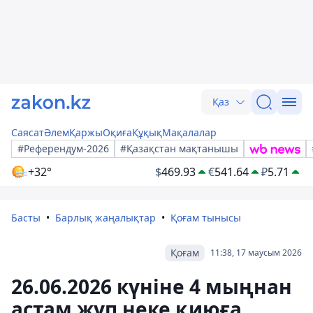
Қаз
Саясат
Әлем
Қаржы
Оқиға
Құқық
Мақалалар
#Референдум-2026
#Қазақстан мақтанышы
+32°
$
469.93
€
541.64
₽
5.71
Басты
Барлық жаңалықтар
Қоғам тынысы
Қоғам
11:38, 17 маусым 2026
26.06.2026 күніне 4 мыңнан
астам жұп неке қиюға