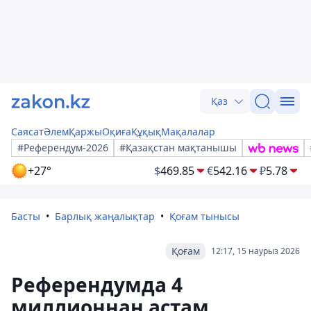
Қаз
Саясат
Әлем
Қаржы
Оқиға
Құқық
Мақалалар
#Референдум-2026
#Қазақстан мақтанышы
+27°
$
469.85
€
542.16
₽
5.78
Басты
Барлық жаңалықтар
Қоғам тынысы
Қоғам
12:17, 15 наурыз 2026
Референдумда 4
миллионнан астам