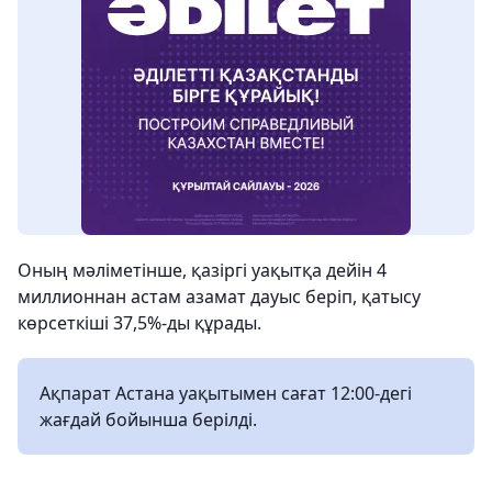
Оның мәліметінше, қазіргі уақытқа дейін 4
миллионнан астам азамат дауыс беріп, қатысу
көрсеткіші 37,5%-ды құрады.
Ақпарат Астана уақытымен сағат 12:00-дегі
жағдай бойынша берілді.