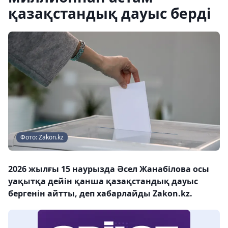
қазақстандық дауыс берді
Фото: Zakon.kz
2026 жылғы 15 наурызда Әсел Жанабілова осы
уақытқа дейін қанша қазақстандық дауыс
бергенін айтты, деп хабарлайды Zakon.kz.