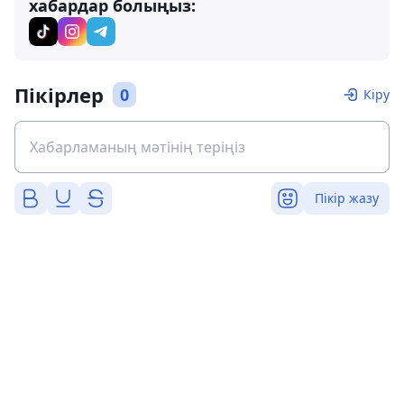
хабардар болыңыз:
Пікірлер
0
Кіру
Пікір жазу