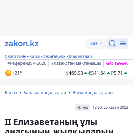
Қаз
Саясат
Әлем
Қаржы
Оқиға
Құқық
Мақалалар
#Референдум-2026
#Қазақстан мақтанышы
+21°
$
469.93
€
541.64
₽
5.71
Басты
Барлық жаңалықтар
Әлем жаңалықтары
Әлем
13:30, 25 қазан 2022
II Елизаветаның ұлы
анасының жылқыларын