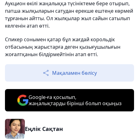
Аукцион өкілі жаңалыққа түсініктеме бере отырып,
патша жылқыларын сатудан ерекше ештеңе көрмей
тұрғанын айтты. Ол жылқылар жыл сайын сатылып
келгенін атап өтті.
Спикер сонымен қатар бұл жағдай корольдік
отбасының жарыстарға деген қызығушылығын
жоғалтқанын білдірмейтінін атап өтті.
Мақаламен бөлісу
Google-ға қосылып,
жаңалықтарды бірінші болып оқыңыз
Еңлік Сақтан