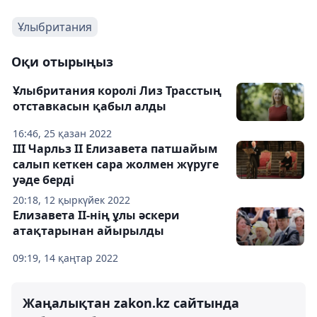
Ұлыбритания
Оқи отырыңыз
Ұлыбритания королі Лиз Трасстың
отставкасын қабыл алды
16:46, 25 қазан 2022
ІІІ Чарльз II Елизавета патшайым
салып кеткен сара жолмен жүруге
уәде берді
20:18, 12 қыркүйек 2022
Елизавета II-нің ұлы әскери
атақтарынан айырылды
09:19, 14 қаңтар 2022
Жаңалықтан zakon.kz сайтында