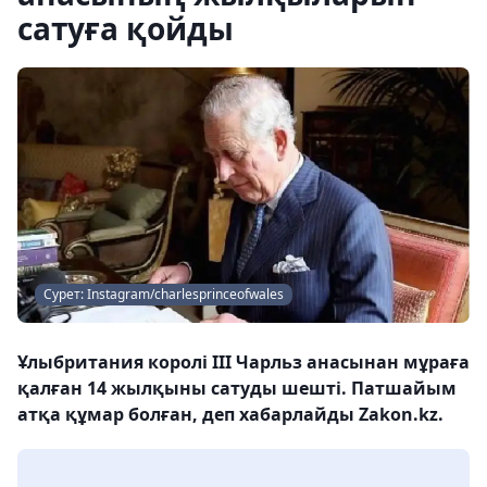
сатуға қойды
Сурет: Instagram/charlesprinceofwales
Ұлыбритания королі III Чарльз анасынан мұраға
қалған 14 жылқыны сатуды шешті. Патшайым
атқа құмар болған, деп хабарлайды Zakon.kz.