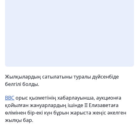
Жылқылардың сатылатыны туралы дүйсенбіде
белгілі болды.
BBC
орыс қызметінің хабарлауынша, аукционға
қойылған жануарлардың ішінде II Елизаветаға
өлімінен бір-екі күн бұрын жарыста жеңіс әкелген
жылқы бар.