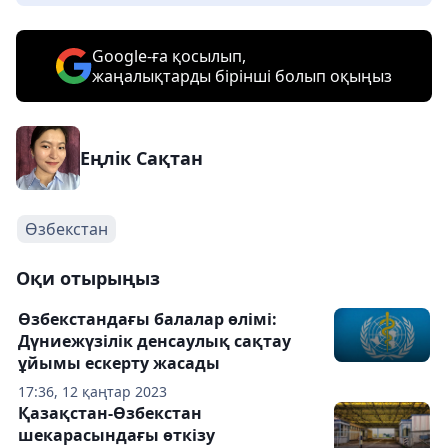
Google-ға қосылып,
жаңалықтарды бірінші болып оқыңыз
Еңлік Сақтан
Өзбекстан
Оқи отырыңыз
Өзбекстандағы балалар өлімі:
Дүниежүзілік денсаулық сақтау
ұйымы ескерту жасады
17:36, 12 қаңтар 2023
Қазақстан-Өзбекстан
шекарасындағы өткізу