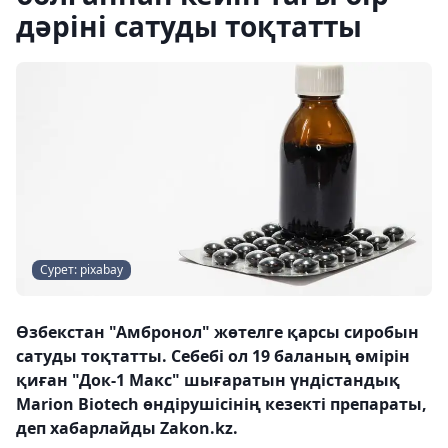
дәріні сатуды тоқтатты
Сурет: pixabay
Өзбекстан "Амбронол" жөтелге қарсы сиробын
сатуды тоқтатты. Себебі ол 19 баланың өмірін
қиған "Док-1 Mакс" шығаратын үндістандық
Marion Biotech өндірушісінің кезекті препараты,
деп хабарлайды Zakon.kz.