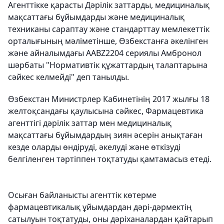
Агенттікке қарасты Дәрілік заттарды, медициналық
мақсаттағы бұйымдарды және медициналық
техниканы сараптау және стандарттау мемлекеттік
орталығының мәліметінше, Өзбекстанға әкелінген
және айналымдағы AABZ2204 сериялы Амбронол
шәрбаты "Нормативтік құжаттардың талаптарына
сәйкес келмейді" деп танылды.
Өзбекстан Министрлер Кабинетінің 2017 жылғы 18
желтоқсандағы қаулысына сәйкес, Фармацевтика
агенттігі дәрілік заттар мен медициналық
мақсаттағы бұйымдардың зиян әсерін анықтаған
кезде оларды өндіруді, әкелуді және өткізуді
белгіленген тәртіппен тоқтатуды қамтамасыз етеді.
Осыған байланысты агенттік көтерме
фармацевтикалық ұйымдардан дәрі-дәрмектің
сатылуын тоқтатуды, оны дәріханалардан қайтарып