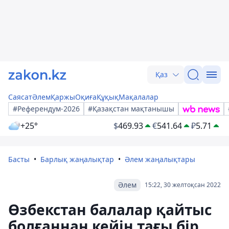
Қаз
Саясат
Әлем
Қаржы
Оқиға
Құқық
Мақалалар
#Референдум-2026
#Қазақстан мақтанышы
+25°
$
469.93
€
541.64
₽
5.71
Басты
Барлық жаңалықтар
Әлем жаңалықтары
Әлем
15:22, 30 желтоқсан 2022
Өзбекстан балалар қайтыс
болғаннан кейін тағы бір