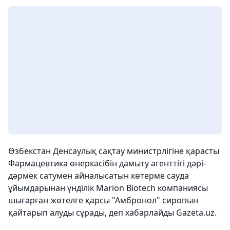
Өзбекстан Денсаулық сақтау министрлігіне қарасты
Фармацевтика өнеркәсібін дамыту агенттігі дәрі-
дәрмек сатумен айналысатын көтерме сауда
ұйымдарынан үнділік Marion Biotech компаниясы
шығарған жөтелге қарсы "Амбронол" сиропын
қайтарып алуды сұрады, деп хабарлайды Gazeta.uz.