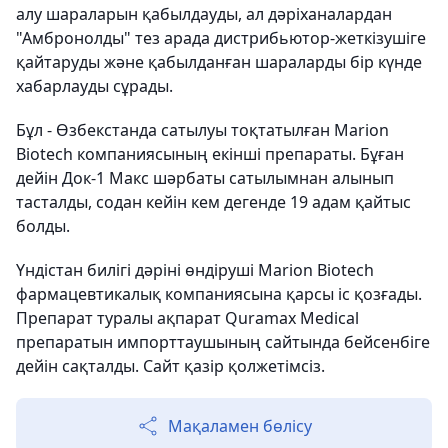
алу шараларын қабылдауды, ал дәріханалардан
"Амбронолды" тез арада дистрибьютор-жеткізушіге
қайтаруды және қабылданған шараларды бір күнде
хабарлауды сұрады.
Бұл - Өзбекстанда сатылуы тоқтатылған Marion
Biotech компаниясының екінші препараты. Бұған
дейін Док-1 Maкс шәрбаты сатылымнан алынып
тасталды, содан кейін кем дегенде 19 адам қайтыс
болды.
Үндістан билігі дәріні өндіруші Marion Biotech
фармацевтикалық компаниясына қарсы іс қозғады.
Препарат туралы ақпарат Quramax Medical
препаратын импорттаушының сайтында бейсенбіге
дейін сақталды. Сайт қазір қолжетімсіз.
Мақаламен бөлісу