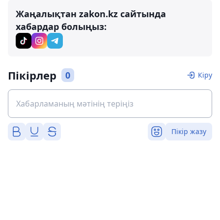
Жаңалықтан zakon.kz сайтында
хабардар болыңыз:
Пікірлер
0
Кіру
Пікір жазу