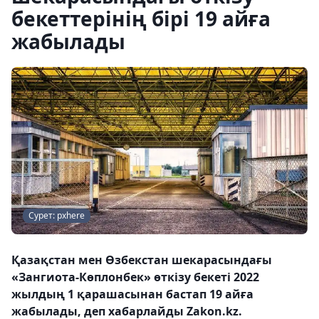
бекеттерінің бірі 19 айға
жабылады
Сурет: pxhere
Қазақстан мен Өзбекстан шекарасындағы
«Зангиота-Көплонбек» өткізу бекеті 2022
жылдың 1 қарашасынан бастап 19 айға
жабылады, деп хабарлайды Zakon.kz.