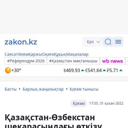
Қаз
Саясат
Әлем
Қаржы
Оқиға
Құқық
Мақалалар
#Референдум-2026
#Қазақстан мақтанышы
+30°
$
469.93
€
541.64
₽
5.71
Басты
Барлық жаңалықтар
Қоғам тынысы
Қоғам
17:55, 31 қазан 2022
Қазақстан-Өзбекстан
шекарасындағы өткізу