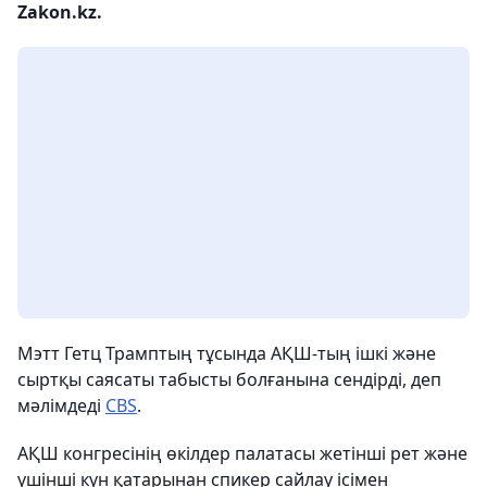
Zakon.kz.
Мэтт Гетц Трамптың тұсында АҚШ-тың ішкі және
сыртқы саясаты табысты болғанына сендірді, деп
мәлімдеді
CBS
.
АҚШ конгресінің өкілдер палатасы жетінші рет және
үшінші күн қатарынан спикер сайлау ісімен