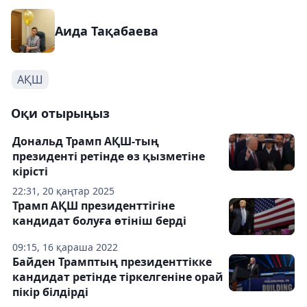
Аида Тақабаева
АҚШ
Оқи отырыңыз
Дональд Трамп АҚШ-тың
президенті ретінде өз қызметіне
кірісті
22:31, 20 қаңтар 2025
Трамп АҚШ президенттігіне
кандидат болуға өтініш берді
09:15, 16 қараша 2022
Байден Трамптың президенттікке
кандидат ретінде тіркелгеніне орай
пікір білдірді