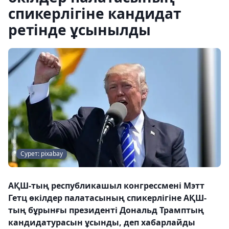
спикерлігіне кандидат
ретінде ұсынылды
Сурет: pixabay
АҚШ-тың республикашыл конгрессмені Мэтт
Гетц өкілдер палатасының спикерлігіне АҚШ-
тың бұрынғы президенті Дональд Трамптың
кандидатурасын ұсынды, деп хабарлайды