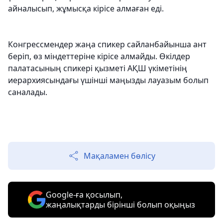
айналысып, жұмысқа кірісе алмаған еді.
Конгрессмендер жаңа спикер сайланбайынша ант
беріп, өз міндеттеріне кірісе алмайды. Өкілдер
палатасының спикері қызметі АҚШ үкіметінің
иерархиясындағы үшінші маңызды лауазым болып
саналады.
Мақаламен бөлісу
Google-ға қосылып,
жаңалықтарды бірінші болып оқыңыз