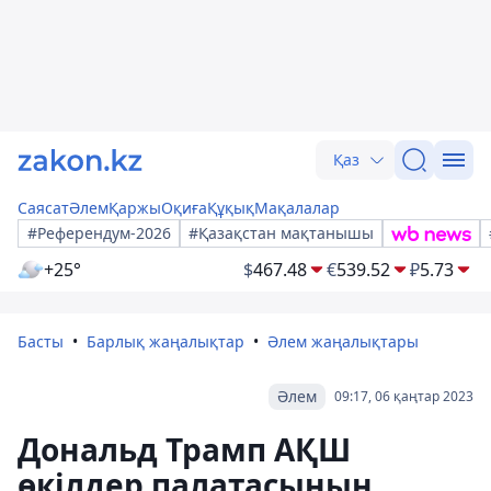
Қаз
Саясат
Әлем
Қаржы
Оқиға
Құқық
Мақалалар
#Референдум-2026
#Қазақстан мақтанышы
+25°
$
467.48
€
539.52
₽
5.73
Басты
Барлық жаңалықтар
Әлем жаңалықтары
Әлем
09:17, 06 қаңтар 2023
Дональд Трамп АҚШ
өкілдер палатасының