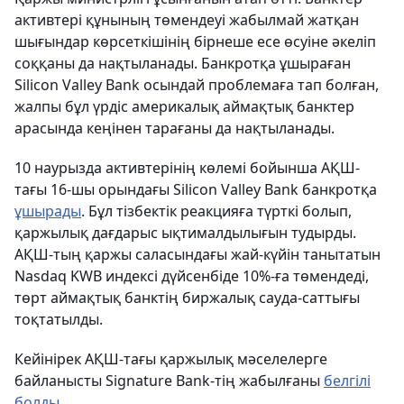
активтері құнының төмендеуі жабылмай жатқан
шығындар көрсеткішінің бірнеше есе өсуіне әкеліп
соққаны да нақтыланады. Банкротқа ұшыраған
Silicon Valley Bank осындай проблемаға тап болған,
жалпы бұл үрдіс америкалық аймақтық банктер
арасында кеңінен тарағаны да нақтыланады.
10 наурызда активтерінің көлемі бойынша АҚШ-
тағы 16-шы орындағы Silicon Valley Bank банкротқа
ұшырады
. Бұл тізбектік реакцияға түрткі болып,
қаржылық дағдарыс ықтималдылығын тудырды.
АҚШ-тың қаржы саласындағы жай-күйін танытатын
Nasdaq KWB индексі дүйсенбіде 10%-ға төмендеді,
төрт аймақтық банктің биржалық сауда-саттығы
тоқтатылды.
Кейінірек АҚШ-тағы қаржылық мәселелерге
байланысты Signature Bank-тің жабылғаны
белгілі
болды
.