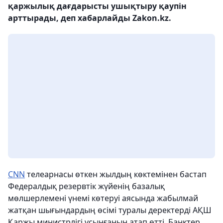
қаржылық дағдарысты ушықтыру қаупін
арттырады, деп хабарлайды Zakon.kz.
CNN
телеарнасы өткен жылдың көктемінен бастап
Федералдық резервтік жүйенің базалық
мөлшерлемені үнемі көтеруі аясында жабылмай
жатқан шығындардың өсімі туралы деректерді АҚШ
Қаржы министрлігі ұсынғанын атап өтті. Банктер