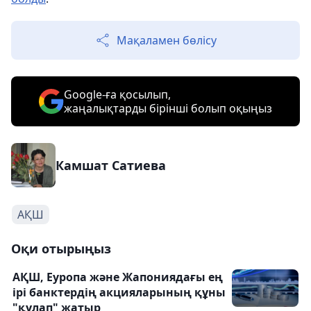
Мақаламен бөлісу
Google-ға қосылып,
жаңалықтарды бірінші болып оқыңыз
Камшат Сатиева
АҚШ
Оқи отырыңыз
АҚШ, Еуропа және Жапониядағы ең
ірі банктердің акцияларының құны
"құлап" жатыр