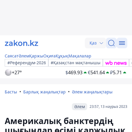
Қаз
Саясат
Әлем
Қаржы
Оқиға
Құқық
Мақалалар
#Референдум-2026
#Қазақстан мақтанышы
+27°
$
469.93
€
541.64
₽
5.71
Басты
Барлық жаңалықтар
Әлем жаңалықтары
Әлем
23:57, 13 наурыз 2023
Америкалық банктердің
шығындар өсімі қаржылық