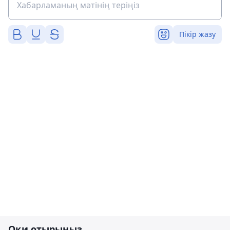
Пікір жазу
Оқи отырыңыз