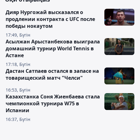
Дияр Нургожай высказался о
продлении контракта с UFC после
победы нокаутом
17:49, Бүгін
Асылжан Арыстанбекова выиграла
домашний турнир World Tennis в
Астане
17:18, Бүгін
Дастан Сатпаев остался в запасе на
товарищеский матч "Челси"
16:53, Бүгін
Казахстанка Соня Жиенбаева стала
чемпионкой турнира W75 в
Испании
16:37, Бүгін