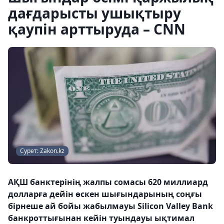
дағдарысты ушықтыру
қаупін арттыруда – CNN
Сурет: Zakon.kz
АҚШ банктерінің жалпы сомасы 620 миллиард
долларға дейін өскен шығындарының соңғы
бірнеше ай бойы жабылмауы Silicon Valley Bank
банкроттығынан кейін туындауы ықтимал