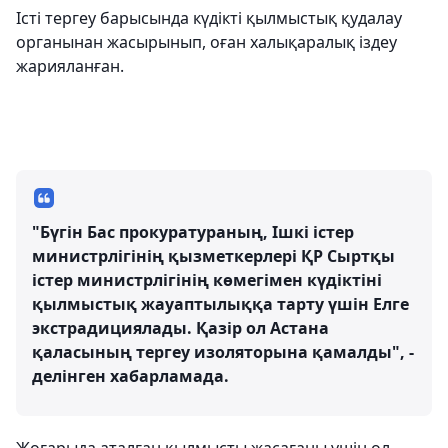
Істі тергеу барысында күдікті қылмыстық қудалау
органынан жасырынып, оған халықаралық іздеу
жарияланған.
"Бүгін Бас прокуратураның, Ішкі істер
министрлігінің қызметкерлері ҚР Сыртқы
істер министрлігінің көмегімен күдіктіні
қылмыстық жауаптылыққа тарту үшін Елге
экстрадициялады. Қазір ол Астана
қаласының тергеу изоляторына қамалды", -
делінген хабарламада.