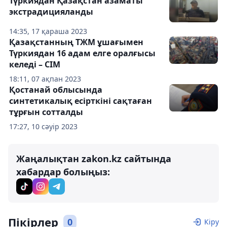
Түркиядан Қазақстан азаматы
экстрадицияланды
14:35, 17 қараша 2023
Қазақстанның ТЖМ ұшағымен
Түркиядан 16 адам елге оралғысы
келеді – СІМ
18:11, 07 ақпан 2023
Қостанай облысында
синтетикалық есірткіні сақтаған
тұрғын сотталды
17:27, 10 сәуір 2023
Жаңалықтан zakon.kz сайтында
хабардар болыңыз:
Пікірлер
0
Кіру