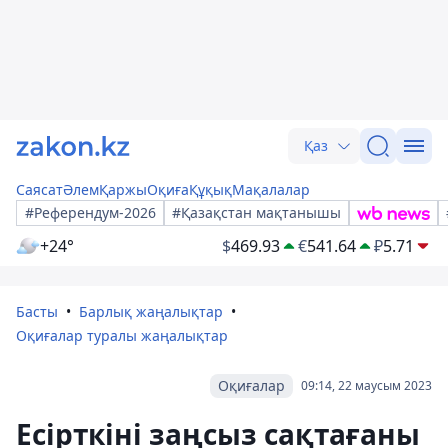
Қаз
Саясат
Әлем
Қаржы
Оқиға
Құқық
Мақалалар
#Референдум-2026
#Қазақстан мақтанышы
+24°
$
469.93
€
541.64
₽
5.71
Басты
Барлық жаңалықтар
Оқиғалар туралы жаңалықтар
Оқиғалар
09:14, 22 маусым 2023
Есірткіні заңсыз сақтағаны