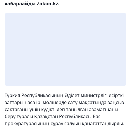
хабарлайды Zakon.kz.
Түркия Республикасының Әділет министрлігі есірткі
заттарын аса ірі мөлшерде сату мақсатында заңсыз
сақтағаны үшін күдікті деп танылған азаматшаны
беру туралы Қазақстан Республикасы Бас
прокуратурасының сұрау салуын қанағаттандырды.