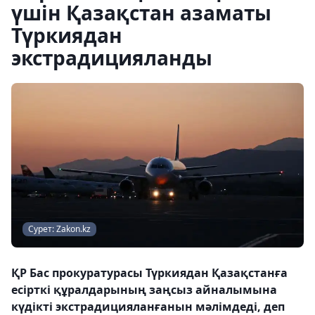
үшін Қазақстан азаматы
Түркиядан
экстрадицияланды
Сурет: Zakon.kz
ҚР Бас прокуратурасы Түркиядан Қазақстанға
есірткі құралдарының заңсыз айналымына
күдікті экстрадицияланғанын мәлімдеді, деп