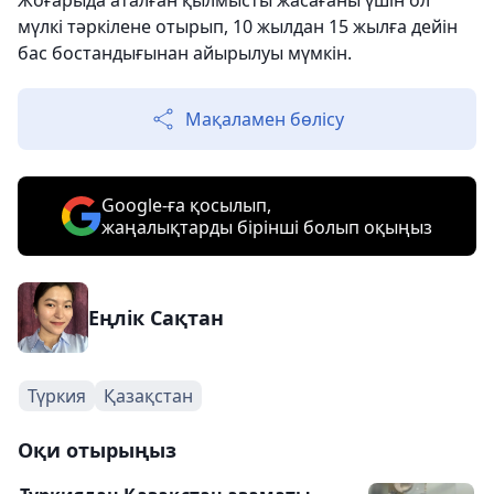
Жоғарыда аталған қылмысты жасағаны үшін ол
мүлкі тәркілене отырып, 10 жылдан 15 жылға дейін
бас бостандығынан айырылуы мүмкін.
Мақаламен бөлісу
Google-ға қосылып,
жаңалықтарды бірінші болып оқыңыз
Еңлік Сақтан
Түркия
Қазақстан
Оқи отырыңыз