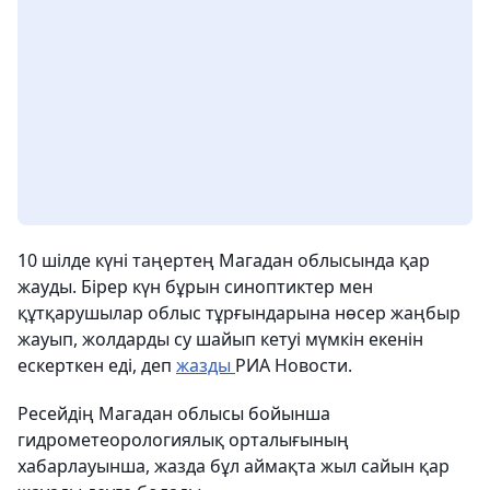
10 шілде күні таңертең Магадан облысында қар
жауды. Бірер күн бұрын синоптиктер мен
құтқарушылар облыс тұрғындарына нөсер жаңбыр
жауып, жолдарды су шайып кетуі мүмкін екенін
ескерткен еді, деп
жазды
РИА Новости.
Ресейдің Магадан облысы бойынша
гидрометеорологиялық орталығының
хабарлауынша, жазда бұл аймақта жыл сайын қар