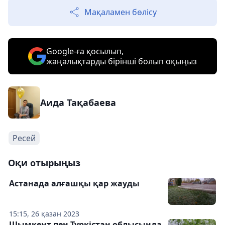
Мақаламен бөлісу
Google-ға қосылып,
жаңалықтарды бірінші болып оқыңыз
Аида Тақабаева
Ресей
Оқи отырыңыз
Астанада алғашқы қар жауды
15:15, 26 қазан 2023
Шымкент пен Түркістан облысында