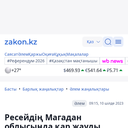
Қаз
Саясат
Әлем
Қаржы
Оқиға
Құқық
Мақалалар
#Референдум-2026
#Қазақстан мақтанышы
+27°
$
469.93
€
541.64
₽
5.71
Басты
Барлық жаңалықтар
Әлем жаңалықтары
Әлем
09:15, 10 шілде 2023
Ресейдің Магадан
облысында қар жауды