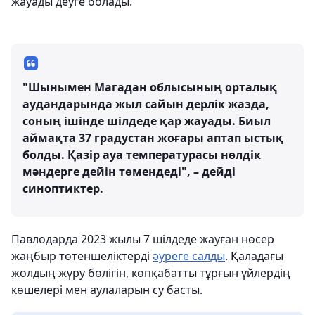
жауады деуге болады.
"Шынымен Магадан облысының орталық
аудандарында жыл сайын дерлік жазда,
соның ішінде шілдеде қар жауады. Биыл
аймақта 37 градустан жоғары аптап ыстық
болды. Қазір ауа температурасы нөлдік
мәндерге дейін төмендеді", – дейді
синоптиктер.
Павлодарда 2023 жылы 7 шілдеде жауған нөсер
жаңбыр төтеншеліктерді
әуреге салды
. Қаладағы
жолдың жүру бөлігін, көпқабатты тұрғын үйлердің
көшелері мен аулаларын су басты.