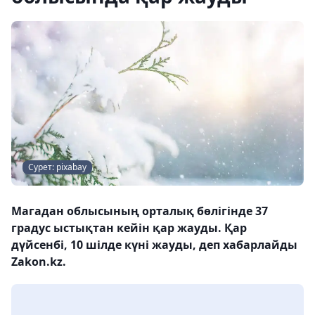
Сурет: pixabay
Магадан облысының орталық бөлігінде 37
градус ыстықтан кейін қар жауды. Қар
дүйсенбі, 10 шілде күні жауды, деп хабарлайды
Zakon.kz.