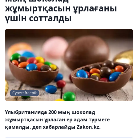
жұмыртқасын ұрлағаны
үшін сотталды
Сурет: freepik
Ұлыбританияда 200 мың шоколад
жұмыртқасын ұрлаған ер адам түрмеге
қамалды, деп хабарлайды Zakon.kz.