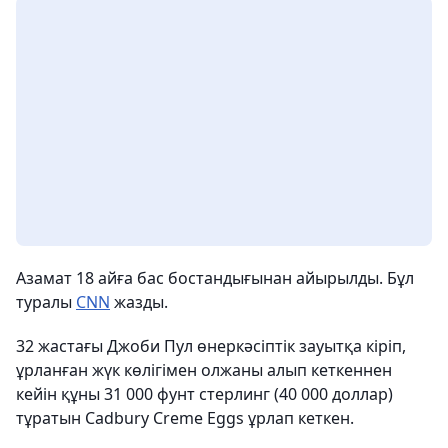
Азамат 18 айға бас бостандығынан айырылды. Бұл
туралы
CNN
жазды.
32 жастағы Джоби Пул өнеркәсіптік зауытқа кіріп,
ұрланған жүк көлігімен олжаны алып кеткеннен
кейін құны 31 000 фунт стерлинг (40 000 доллар)
тұратын Cadbury Creme Eggs ұрлап кеткен.