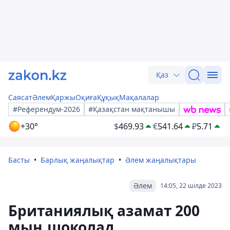
Қаз
Саясат
Әлем
Қаржы
Оқиға
Құқық
Мақалалар
#Референдум-2026
#Қазақстан мақтанышы
+30°
$
469.93
€
541.64
₽
5.71
Басты
Барлық жаңалықтар
Әлем жаңалықтары
Әлем
14:05, 22 шілде 2023
Британиялық азамат 200
мың шоколад