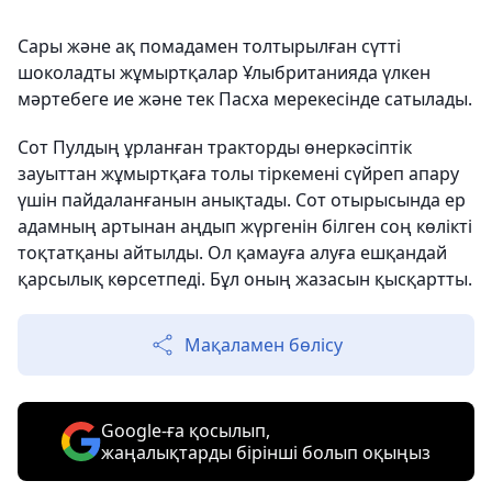
Сары және ақ помадамен толтырылған сүтті
шоколадты жұмыртқалар Ұлыбританияда үлкен
мәртебеге ие және тек Пасха мерекесінде сатылады.
Сот Пулдың ұрланған тракторды өнеркәсіптік
зауыттан жұмыртқаға толы тіркемені сүйреп апару
үшін пайдаланғанын анықтады. Сот отырысында ер
адамның артынан аңдып жүргенін білген соң көлікті
тоқтатқаны айтылды. Ол қамауға алуға ешқандай
қарсылық көрсетпеді. Бұл оның жазасын қысқартты.
Мақаламен бөлісу
Google-ға қосылып,
жаңалықтарды бірінші болып оқыңыз