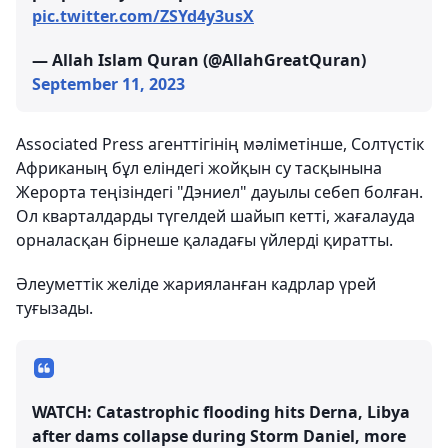
pic.twitter.com/ZSYd4y3usX
— Allah Islam Quran (@AllahGreatQuran)
September 11, 2023
Associated Press агенттігінің мәліметінше, Солтүстік
Африканың бұл еліндегі жойқын су тасқынына
Жерорта теңізіндегі "Дэниел" дауылы себеп болған.
Ол кварталдарды түгелдей шайып кетті, жағалауда
орналасқан бірнеше қаладағы үйлерді қиратты.
Әлеуметтік желіде жарияланған кадрлар үрей
туғызады.
WATCH: Catastrophic flooding hits Derna, Libya
after dams collapse during Storm Daniel, more