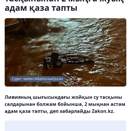
адам қаза тапты
Сурет: twitter/AllahGreatQuran
Ливияның шығысындағы жойқын су тасқыны
салдарынан болжам бойынша, 2 мыңнан астам
адам қаза тапты, деп хабарлайды Zakon.kz.