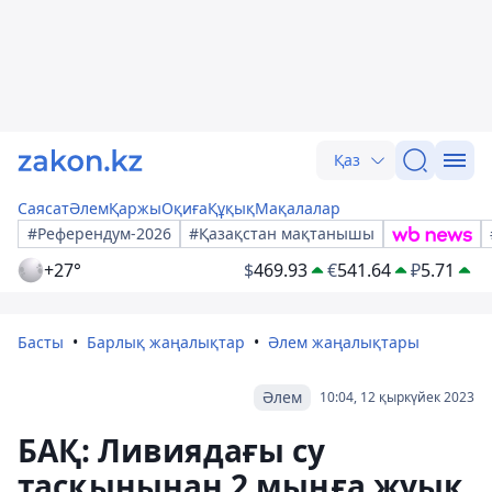
Қаз
Саясат
Әлем
Қаржы
Оқиға
Құқық
Мақалалар
#Референдум-2026
#Қазақстан мақтанышы
+27°
$
469.93
€
541.64
₽
5.71
Басты
Барлық жаңалықтар
Әлем жаңалықтары
Әлем
10:04, 12 қыркүйек 2023
БАҚ: Ливиядағы су
тасқынынан 2 мыңға жуық