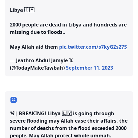
Libya 🇱🇾
2000 people are dead in Libya and hundreds are
missing due to floods..
May Allah aid them
pic.twitter.com/s7kyGZs27S
— Jeathro Abdul Jamyle 𝕏
(@TodayMakeTawbah)
September 11, 2023
🚨| BREAKING! Libya 🇱🇾 is going through
severe flooding may Allah ease their affairs. the
number of deaths from the flood exceeded 2000
people. May Allah protect whole ummah.