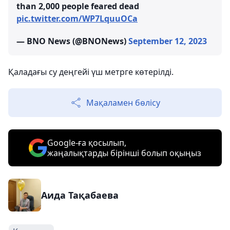
than 2,000 people feared dead
pic.twitter.com/WP7LquuOCa
— BNO News (@BNONews)
September 12, 2023
Қаладағы су деңгейі үш метрге көтерілді.
Мақаламен бөлісу
Google-ға қосылып,
жаңалықтарды бірінші болып оқыңыз
Аида Тақабаева