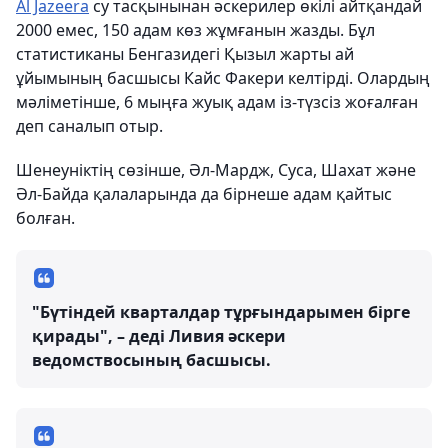
Al Jazeera
су тасқынынан әскерилер өкілі айтқандай
2000 емес, 150 адам көз жұмғанын жазды. Бұл
статистиканы Бенгазидегі Қызыл жарты ай
ұйымының басшысы Кайс Факери келтірді. Олардың
мәліметінше, 6 мыңға жуық адам із-түзсіз жоғалған
деп саналып отыр.
Шенеуніктің сөзінше, Әл-Мардж, Суса, Шахат және
Әл-Байда қалаларында да бірнеше адам қайтыс
болған.
"Бүтіндей кварталдар тұрғындарымен бірге
қирады", – деді Ливия әскери
ведомствосының басшысы.