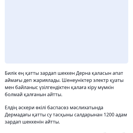
Билік ең қатты зардап шеккен Дерна қаласын апат
аймағы деп жариялады. Шенеуніктер электр қуаты
мен байланыс үзілгендіктен қалаға кіру мүмкін
болмай қалғанын айтты.
Елдің әскери өкілі баспасөз мәслихатында
Дермадағы қатты су тасқыны салдарынан 1200 адам
зардап шеккенін айтты.