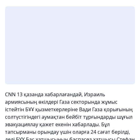
CNN 13 қазанда хабарлағандай, Израиль
армиясының өкілдері Газа секторында жұмыс
істейтін БҰҰ қызметкерлеріне Вади Газа қорығының
солтүстігіндегі аумақтан бейбіт тұрғындарды шұғыл
эвакуациялау қажет екенін хабарлады. Бұл
тапсырманы орындау үшін оларға 24 сағат берілді,
деді БҰҰ Бас хатшысының баспасөз хатшысы Стефан