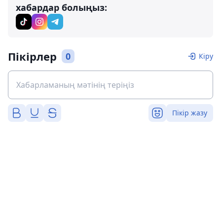
хабардар болыңыз:
Пікірлер
0
Кіру
Пікір жазу