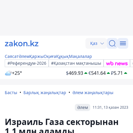
Қаз
Саясат
Әлем
Қаржы
Оқиға
Құқық
Мақалалар
#Референдум-2026
#Қазақстан мақтанышы
+25°
$
469.93
€
541.64
₽
5.71
Басты
Барлық жаңалықтар
Әлем жаңалықтары
Әлем
11:31, 13 қазан 2023
Израиль Газа секторынан
1,1 млн адамды