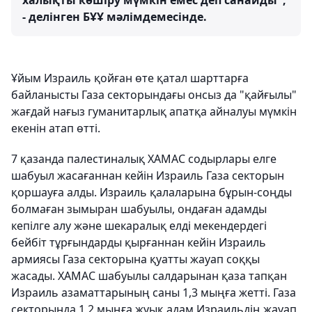
халықты көшіру мүмкін емес деп санайды",
- делінген БҰҰ мәлімдемесінде.
Ұйым Израиль қойған өте қатал шарттарға
байланысты Газа секторындағы онсыз да "қайғылы"
жағдай нағыз гуманитарлық апатқа айналуы мүмкін
екенін атап өтті.
7 қазанда палестиналық ХАМАС содырлары елге
шабуыл жасағаннан кейін Израиль Газа секторын
қоршауға алды. Израиль қалаларына бұрын-соңды
болмаған зымыран шабуылы, ондаған адамды
кепілге алу және шекаралық елді мекендердегі
бейбіт тұрғындарды қырғаннан кейін Израиль
армиясы Газа секторына қуатты жауап соққы
жасады. ХАМАС шабуылы салдарынан қаза тапқан
Израиль азаматтарының саны 1,3 мыңға жетті. Газа
секторында 1,2 мыңға жуық адам Израильдің жауап