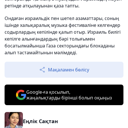
ретінде атқылауынан қаза тапты.
Ондаған израильдік пен шетел азаматтары, соның
ішінде халықаралық музыка фестиваліне келгендер
содырлардың кепілінде қалып отыр. Израиль билігі
кепілге алынғандардың бәрі толығымен
босатылмайынша Газа секторындағы блокаданы
алып тастамайтынын мәлімдеді.
Мақаламен бөлісу
Google-ға қосылып,
жаңалықтарды бірінші болып оқыңыз
Еңлік Сақтан