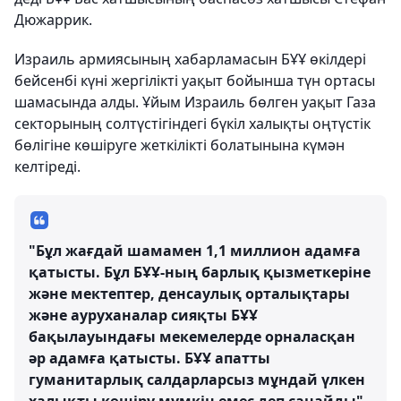
Дюжаррик.
Израиль армиясының хабарламасын БҰҰ өкілдері
бейсенбі күні жергілікті уақыт бойынша түн ортасы
шамасында алды. Ұйым Израиль бөлген уақыт Газа
секторының солтүстігіндегі бүкіл халықты оңтүстік
бөлігіне көшіруге жеткілікті болатынына күмән
келтіреді.
"Бұл жағдай шамамен 1,1 миллион адамға
қатысты. Бұл БҰҰ-ның барлық қызметкеріне
және мектептер, денсаулық орталықтары
және ауруханалар сияқты БҰҰ
бақылауындағы мекемелерде орналасқан
әр адамға қатысты. БҰҰ апатты
гуманитарлық салдарларсыз мұндай үлкен