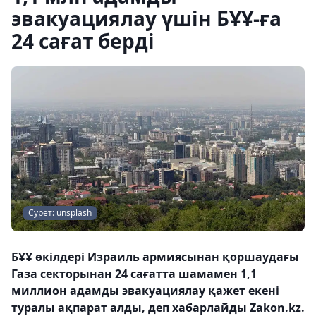
эвакуациялау үшін БҰҰ-ға
24 сағат берді
Сурет: unsplash
БҰҰ өкілдері Израиль армиясынан қоршаудағы
Газа секторынан 24 сағатта шамамен 1,1
миллион адамды эвакуациялау қажет екені
туралы ақпарат алды, деп хабарлайды Zakon.kz.