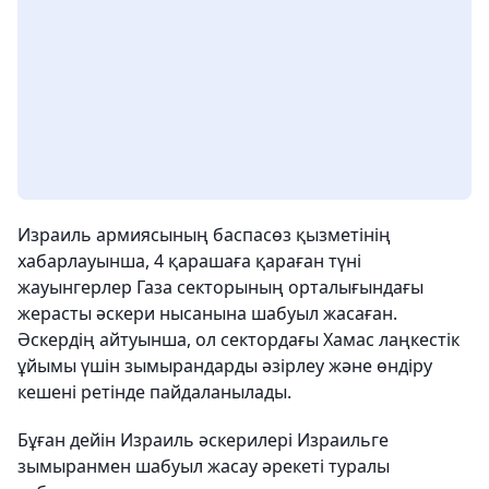
Израиль армиясының баспасөз қызметінің
хабарлауынша, 4 қарашаға қараған түні
жауынгерлер Газа секторының орталығындағы
жерасты әскери нысанына шабуыл жасаған.
Әскердің айтуынша, ол сектордағы Хамас лаңкестік
ұйымы үшін зымырандарды әзірлеу және өндіру
кешені ретінде пайдаланылады.
Бұған дейін Израиль әскерилері Израильге
зымыранмен шабуыл жасау әрекеті туралы