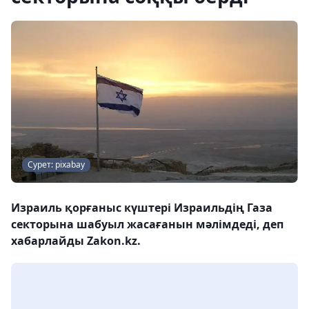
Сурет: pixabay
Израиль қорғаныс күштері Израильдің Газа
секторына шабуыл жасағанын мәлімдеді, деп
хабарлайды Zakon.kz.