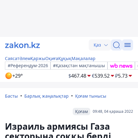
Қаз
Саясат
Әлем
Қаржы
Оқиға
Құқық
Мақалалар
#Референдум-2026
#Қазақстан мақтанышы
+29°
$
467.48
€
539.52
₽
5.73
Басты
Барлық жаңалықтар
Қоғам тынысы
Қоғам
09:48, 04 қараша 2022
Израиль армиясы Газа
секторына соққы берді