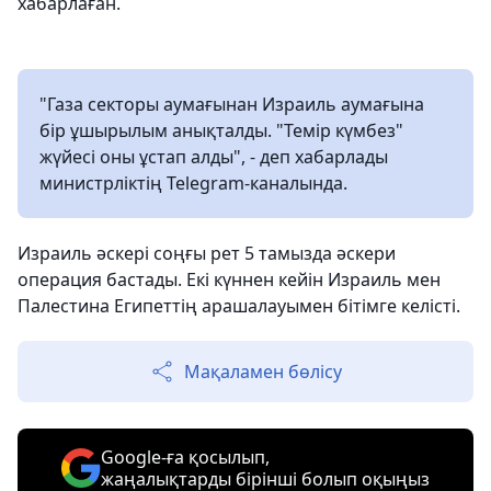
хабарлаған.
"Газа секторы аумағынан Израиль аумағына
бір ұшырылым анықталды. "Темір күмбез"
жүйесі оны ұстап алды", - деп хабарлады
министрліктің Telegram-каналында.
Израиль әскері соңғы рет 5 тамызда әскери
операция бастады. Екі күннен кейін Израиль мен
Палестина Египеттің арашалауымен бітімге келісті.
Мақаламен бөлісу
Google-ға қосылып,
жаңалықтарды бірінші болып оқыңыз