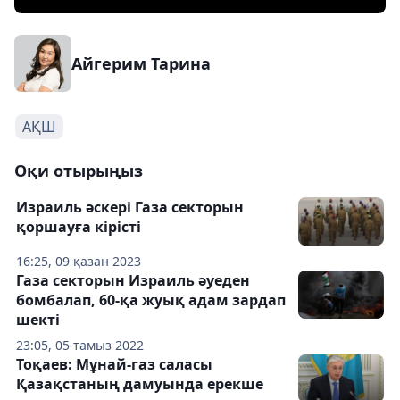
Айгерим Тарина
АҚШ
Оқи отырыңыз
Израиль әскері Газа секторын
қоршауға кірісті
16:25, 09 қазан 2023
Газа секторын Израиль әуеден
бомбалап, 60-қа жуық адам зардап
шекті
23:05, 05 тамыз 2022
Тоқаев: Мұнай-газ саласы
Қазақстаның дамуында ерекше