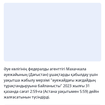
Әуе көлігінің федералды агенттігі Махачкала
әуежайының (Дағыстан) ұшақтарды қабылдау үшін
уақытша жабылу мерзімі "әуежайдағы жағдайдың
тұрақтандыруына байланысты" 2023 жылғы 31
қазанда сағат 2:59-ға (Астана уақытымен 5:59) дейін
жалғасатынын түсіндірді.