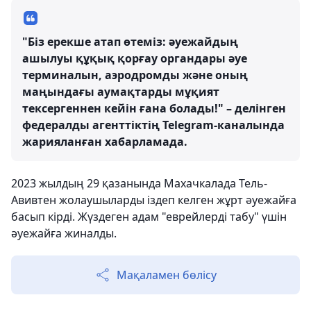
"Біз ерекше атап өтеміз: әуежайдың
ашылуы құқық қорғау органдары әуе
терминалын, аэродромды және оның
маңындағы аумақтарды мұқият
тексергеннен кейін ғана болады!" – делінген
федералды агенттіктің Telegram-каналында
жарияланған хабарламада.
2023 жылдың 29 қазанында Махачкалада Тель-
Авивтен жолаушыларды іздеп келген жұрт әуежайға
басып кірді. Жүздеген адам "еврейлерді табу" үшін
әуежайға жиналды.
Мақаламен бөлісу