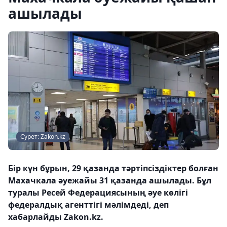
ашылады
Сурет: Zakon.kz
Бір күн бұрын, 29 қазанда тәртіпсіздіктер болған
Махачкала әуежайы 31 қазанда ашылады. Бұл
туралы Ресей Федерациясының әуе көлігі
федералдық агенттігі мәлімдеді, деп
хабарлайды Zakon.kz.