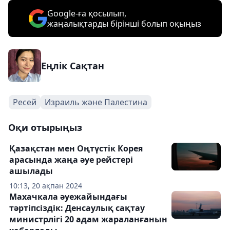
Google-ға қосылып,
жаңалықтарды бірінші болып оқыңыз
Еңлік Сақтан
Ресей
Израиль және Палестина
Оқи отырыңыз
Қазақстан мен Оңтүстік Корея
арасында жаңа әуе рейстері
ашылады
10:13, 20 ақпан 2024
Махачкала әуежайындағы
тәртіпсіздік: Денсаулық сақтау
министрлігі 20 адам жараланғанын