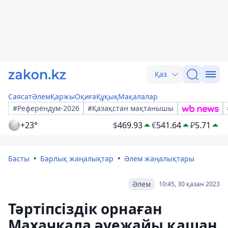
Қаз
Саясат
Әлем
Қаржы
Оқиға
Құқық
Мақалалар
#Референдум-2026
#Қазақстан мақтанышы
+23°
$
469.93
€
541.64
₽
5.71
Басты
Барлық жаңалықтар
Әлем жаңалықтары
Әлем
10:45, 30 қазан 2023
Тәртіпсіздік орнаған
Махачкала әуежайы қашан