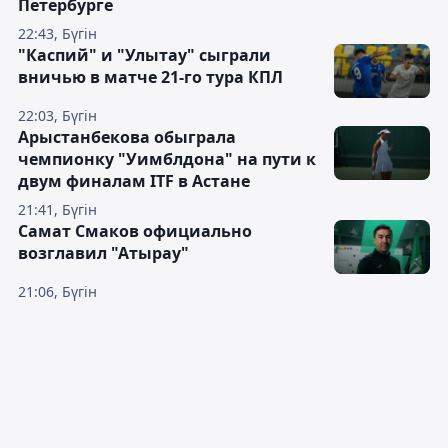
Петербурге
22:43, Бүгін
"Каспий" и "Улытау" сыграли
вничью в матче 21-го тура КПЛ
22:03, Бүгін
Арыстанбекова обыграла
чемпионку "Уимблдона" на пути к
двум финалам ITF в Астане
21:41, Бүгін
Самат Смаков официально
возглавил "Атырау"
21:06, Бүгін