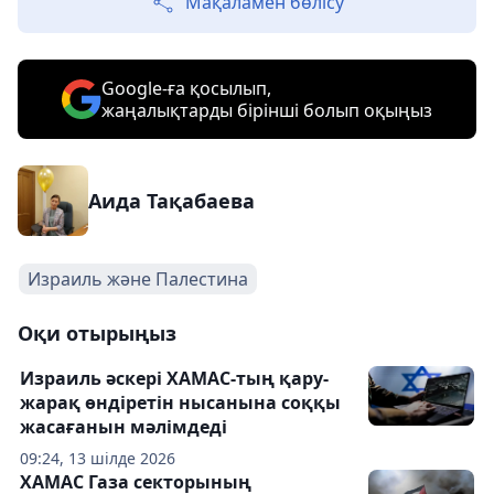
Мақаламен бөлісу
Google-ға қосылып,
жаңалықтарды бірінші болып оқыңыз
Аида Тақабаева
Израиль және Палестина
Оқи отырыңыз
Израиль әскері ХАМАС-тың қару-
жарақ өндіретін нысанына соққы
жасағанын мәлімдеді
09:24, 13 шілде 2026
ХАМАС Газа секторының