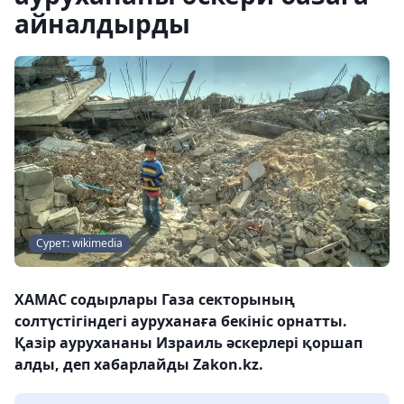
айналдырды
Сурет: wikimedia
ХАМАС содырлары Газа секторының
солтүстігіндегі ауруханаға бекініс орнатты.
Қазір аурухананы Израиль әскерлері қоршап
алды, деп хабарлайды Zakon.kz.