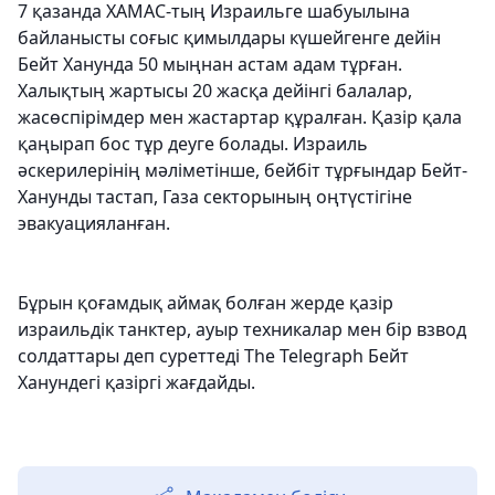
7 қазанда ХАМАС-тың Израильге шабуылына
байланысты соғыс қимылдары күшейгенге дейін
Бейт Ханунда 50 мыңнан астам адам тұрған.
Халықтың жартысы 20 жасқа дейінгі балалар,
жасөспірімдер мен жастартар құралған. Қазір қала
қаңырап бос тұр деуге болады. Израиль
әскерилерінің мәліметінше, бейбіт тұрғындар Бейт-
Ханунды тастап, Газа секторының оңтүстігіне
эвакуацияланған.
Бұрын қоғамдық аймақ болған жерде қазір
израильдік танктер, ауыр техникалар мен бір взвод
солдаттары деп суреттеді The Telegraph Бейт
Ханундегі қазіргі жағдайды.