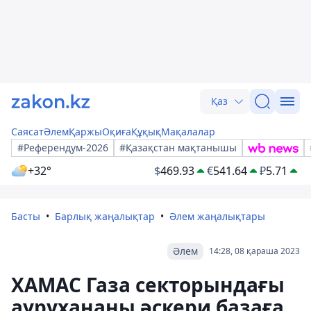
Қаз
Саясат
Әлем
Қаржы
Оқиға
Құқық
Мақалалар
#Референдум-2026
#Қазақстан мақтанышы
+32°
$
469.93
€
541.64
₽
5.71
Басты
Барлық жаңалықтар
Әлем жаңалықтары
Әлем
14:28, 08 қараша 2023
ХАМАС Газа секторындағы
аурухананы әскери базаға