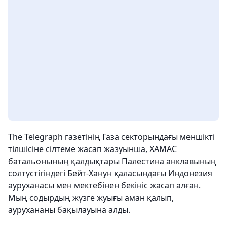
The Telegraph газетінің Газа секторындағы меншікті
тілшісіне сілтеме жасап жазуынша, ХАМАС
батальонының қалдықтары Палестина анклавының
солтүстігіндегі Бейт-Ханун қаласындағы Индонезия
ауруханасы мен мектебінен бекініс жасап алған.
Мың содырдың жүзге жуығы аман қалып,
аурухананы бақылауына алды.