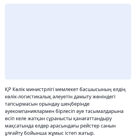
ҚР Көлік министрлігі мемлекет басшысының елдің
көлік-логистикалық әлеуетін дамыту жөніндегі
тапсырмасын орындау шеңберінде
әуекомпаниялармен бірлесіп әуе тасымалдарына
өсіп келе жатқан сұранысты қанағаттандыру
мақсатында елдер арасындағы рейстер санын
ұлғайту бойынша жұмыс істеп жатыр.