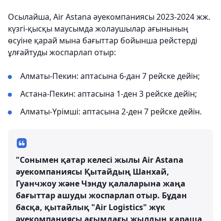
Осылайша, Air Astana әуекомпаниясы 2023-2024 жж.
күзгі-қысқы маусымда жолаушылар ағынының
өсуіне қарай мына бағыттар бойынша рейстерді
ұлғайтуды жоспарлап отыр:
Алматы-Пекин: аптасына 6-дан 7 рейске дейін;
Астана-Пекин: аптасына 1-ден 3 рейске дейін;
Алматы-Үрімші: аптасына 2-ден 7 рейске дейін.
"Сонымен қатар келесі жылы Air Astana
әуекомпаниясы Қытайдың Шанхай,
Гуанчжоу және Чэнду қалаларына жаңа
бағыттар ашуды жоспарлап отыр. Бұдан
басқа, қытайлық "Air Logistics" жүк
әуекомпаниясы ағымдағы жылдың қараша