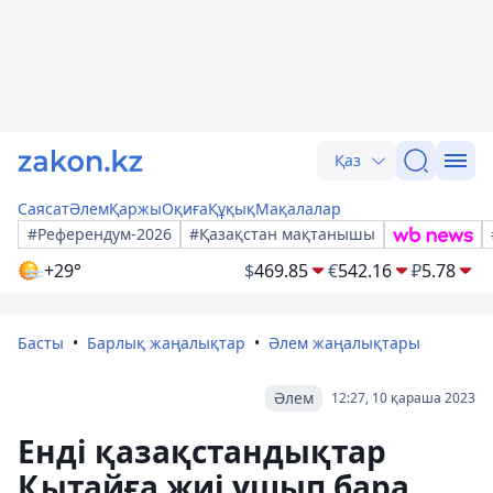
Қаз
Саясат
Әлем
Қаржы
Оқиға
Құқық
Мақалалар
#Референдум-2026
#Қазақстан мақтанышы
+29°
$
469.85
€
542.16
₽
5.78
Басты
Барлық жаңалықтар
Әлем жаңалықтары
Әлем
12:27, 10 қараша 2023
Енді қазақстандықтар
Қытайға жиі ұшып бара