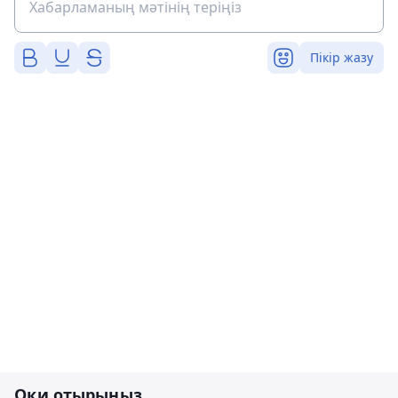
Пікір жазу
Оқи отырыңыз