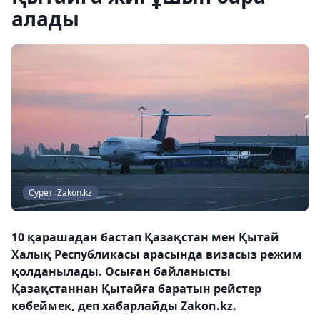
алады
Сурет: Zakon.kz
10 қарашадан бастап Қазақстан мен Қытай
Халық Республикасы арасында визасыз режим
қолданылады. Осыған байланысты
Қазақстаннан Қытайға баратын рейстер
көбеймек, деп хабарлайды Zakon.kz.