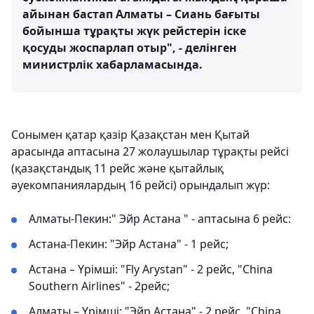
айынан бастап Алматы – Сиань бағыты
бойынша тұрақты жүк рейстерін іске
қосуды жоспарлап отыр", - делінген
министрлік хабарламасында.
Сонымен қатар қазір Қазақстан мен Қытай
арасында аптасына 27 жолаушылар тұрақты рейсі
(қазақстандық 11 рейс және қытайлық
әуекомпаниялардың 16 рейсі) орындалып жүр:
Алматы-Пекин:" Эйр Астана " - аптасына 6 рейс:
Астана-Пекин: "Эйр Астана" - 1 рейс;
Астана – Үрімші: "Fly Arystan" - 2 рейс, "China
Southern Airlines" - 2рейс;
Алматы – Үрімші: "Эйр Астана" - 2 рейс, "China