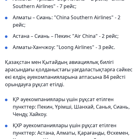
Southern Airlines" - 7 рейс;
Алматы – Сиань: "China Southern Airlines" - 2
рейс;
Астана – Сиань – Пекин: "Air China" - 2 рейс;
Алматы-Ханчжоу: "Loong Airlines" - 3 рейс.
Қазақстан мен Қытайдың авиациялық билігі
арасындағы қолданыстағы уағдаластықтарға сәйкес
екі елдің әуекомпанияларына аптасына 84 рейсті
орындауға рұқсат етілді.
ҚР әуекомпаниялары үшін рұқсат етілген
пункттер: Пекин, Үрімші, Шанхай, Санья, Сиань,
Ченду, Хайкоу.
ҚХР әуекомпаниялары үшін рұқсат етілген
пункттер: Астана, Алматы, Қарағанды, Өскемен,