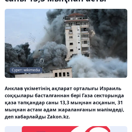
Сурет: wikimedia
Анклав үкіметінің ақпарат орталығы Израиль
соққылары басталғаннан бері Газа секторында
қаза тапқандар саны 13,3 мыңнан асқанын, 31
мыңнан астам адам жараланғанын мәлімдеді,
деп хабарлайды Zakon.kz.