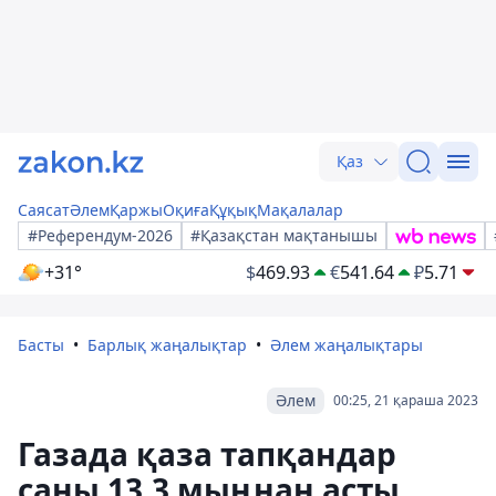
Қаз
Саясат
Әлем
Қаржы
Оқиға
Құқық
Мақалалар
#Референдум-2026
#Қазақстан мақтанышы
+31°
$
469.93
€
541.64
₽
5.71
Басты
Барлық жаңалықтар
Әлем жаңалықтары
Әлем
00:25, 21 қараша 2023
Газада қаза тапқандар
саны 13,3 мыңнан асты