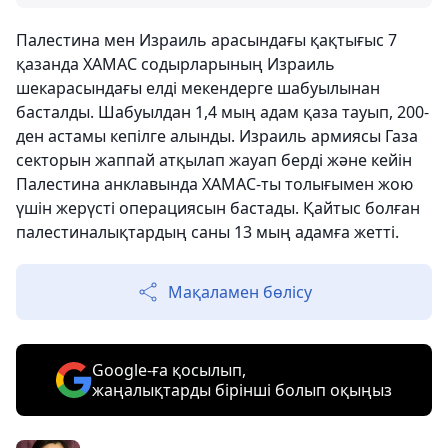
Палестина мен Израиль арасындағы қақтығыс 7
қазанда ХАМАС содырларының Израиль
шекарасындағы елді мекендерге шабуылынан
басталды. Шабуылдан 1,4 мың адам қаза тауып, 200-
ден астамы кепілге алынды. Израиль армиясы Газа
секторын жаппай атқылап жауап берді және кейін
Палестина анклавында ХАМАС-ты толығымен жою
үшін жерүсті операциясын бастады. Қайтыс болған
палестиналықтардың саны 13 мың адамға жетті.
Мақаламен бөлісу
Google-ға қосылып,
жаңалықтарды бірінші болып оқыңыз