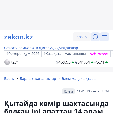
Қаз
Саясат
Әлем
Қаржы
Оқиға
Құқық
Мақалалар
#Референдум-2026
#Қазақстан мақтанышы
+27°
$
469.93
€
541.64
₽
5.71
Басты
Барлық жаңалықтар
Әлем жаңалықтары
Әлем
11:41, 13 қаңтар 2024
Қытайда көмір шахтасында
болған ірі апаттан 14 адам