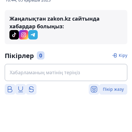
Жаңалықтан zakon.kz сайтында
хабардар болыңыз:
Пікірлер
0
Кіру
Пікір жазу