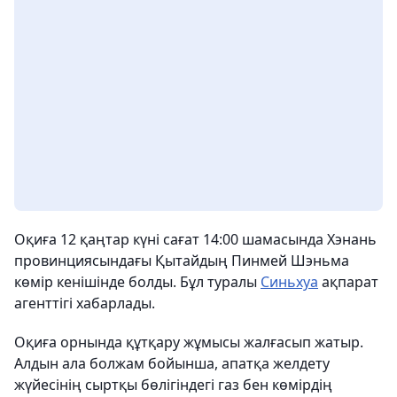
Оқиға 12 қаңтар күні сағат 14:00 шамасында Хэнань
провинциясындағы Қытайдың Пинмей Шэньма
көмір кенішінде болды. Бұл туралы
Синьхуа
ақпарат
агенттігі хабарлады.
Оқиға орнында құтқару жұмысы жалғасып жатыр.
Алдын ала болжам бойынша, апатқа желдету
жүйесінің сыртқы бөлігіндегі газ бен көмірдің