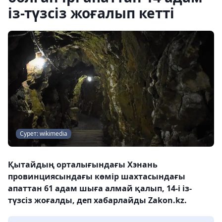
із-түзсіз жоғалып кетті
Сурет: wikimedia
Қытайдың орталығындағы Хэнань
провинциясындағы көмір шахтасындағы
апаттан 61 адам шыға алмай қалып, 14-і із-
түзсіз жоғалды, деп хабарлайды Zakon.kz.