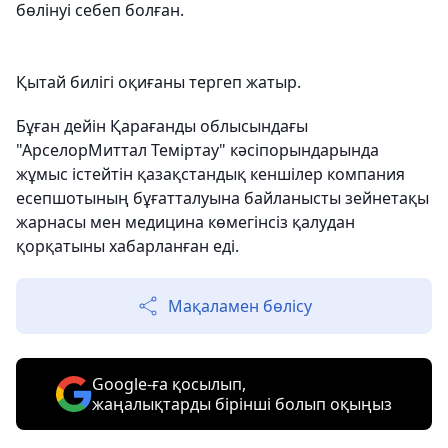
бөлінуі себеп болған.
Қытай билігі оқиғаны тергеп жатыр.
Бұған дейін Қарағанды ​​облысындағы
"АрселорМиттал Теміртау" кәсіпорындарында
жұмыс істейтін қазақстандық кеншілер компания
есепшотының бұғатталуына байланысты зейнетақы
жарнасы мен медицина көмегінсіз қалудан
қорқатыны хабарланған еді.
Мақаламен бөлісу
Google-ға қосылып,
жаңалықтарды бірінші болып оқыңыз