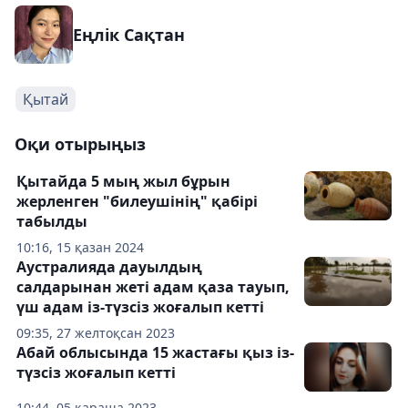
Еңлік Сақтан
Қытай
Оқи отырыңыз
Қытайда 5 мың жыл бұрын
жерленген "билеушінің" қабірі
табылды
10:16, 15 қазан 2024
Аустралияда дауылдың
салдарынан жеті адам қаза тауып,
үш адам із-түзсіз жоғалып кетті
09:35, 27 желтоқсан 2023
Абай облысында 15 жастағы қыз із-
түзсіз жоғалып кетті
10:44, 05 қараша 2023