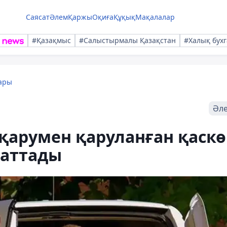
Саясат
Әлем
Қаржы
Оқиға
Құқық
Мақалалар
#Қазақмыс
#Салыстырмалы Қазақстан
#Халық бухг
ары
Әл
қарумен қаруланған қаск
қаттады