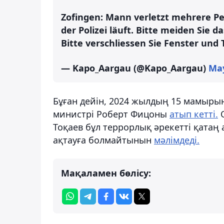
Zofingen: Mann verletzt mehrere Per
der Polizei läuft. Bitte meiden Sie 
Bitte verschliessen Sie Fenster und 
— Kapo_Aargau (@Kapo_Aargau)
May
Бұған дейін, 2024 жылдың 15 мамырын
министрі Роберт Фицоны
атып кетті.
О
Тоқаев бұл террорлық әрекетті қата
ақтауға болмайтынын
мәлімдеді.
Мақаламен бөлісу: