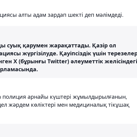
иясы алты адам зардап шекті деп мәлімдеді.
нды суық қарумен жарақаттады. Қазір ол
ациясы жүргізілуде. Қауіпсіздік үшін терезеле
інген X (бұрынғы Twitter) әлеуметтік желісіндег
арламасында.
да полиция арнайы күштері жұмылдырылғанын,
дел жәрдем көліктері мен медициналық тікұшақ