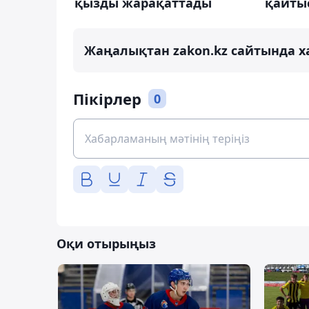
қызды жарақаттады
қайты
Жаңалықтан zakon.kz сайтында х
Пікірлер
0
Оқи отырыңыз