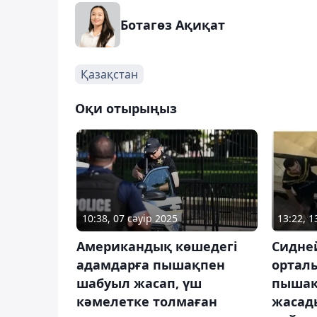
Ботагөз Ақиқат
Қазақстан
Оқи отырыңыз
10:38, 07 сәуір 2025
13:22, 1
Американдық көшедегі
Сидней
адамдарға пышақпен
ортал
шабуыл жасап, үш
пышақ
кәмелетке толмаған
жасад