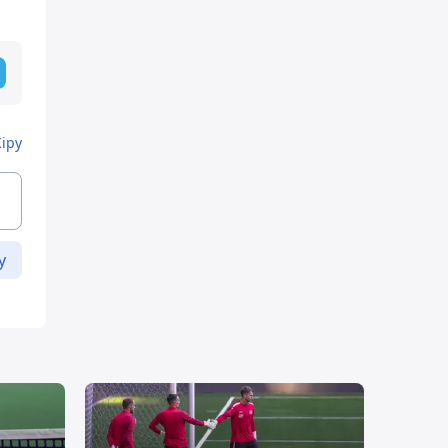
Кіру
у