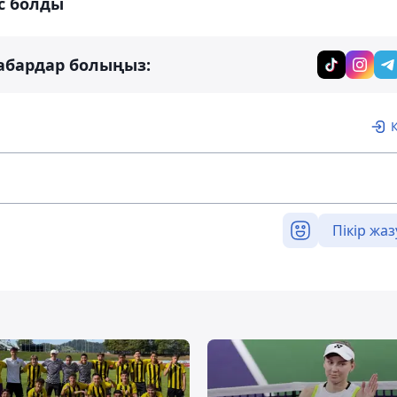
с болды
абардар болыңыз:
Пікір жаз