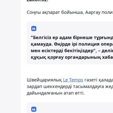
Соңғы ақпарат бойынша, Ааргау полиц
"Белгісіз ер адам бірнеше тұрғы
қамауда. Өңірде ірі полиция опер
мен есіктерді бекітіңіздер", – дел
құқық қорғау органдарының хаб
Швейцариялық
Le Temps
газеті қала
зардап шеккендерді тасымалдауға же
дайындалғанын атап өтті.