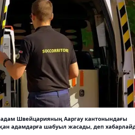
 адам Швейцарияның Ааргау кантонындағы
тқан адамдарға шабуыл жасады, деп хабарлай