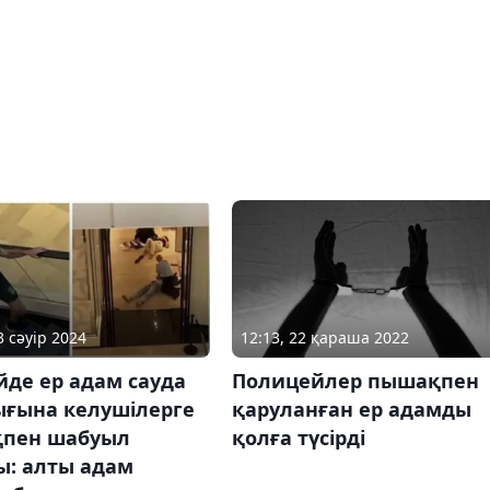
3 сәуір 2024
12:13, 22 қараша 2022
де ер адам сауда
Полицейлер пышақпен
ығына келушілерге
қаруланған ер адамды
пен шабуыл
қолға түсірді
ы: алты адам