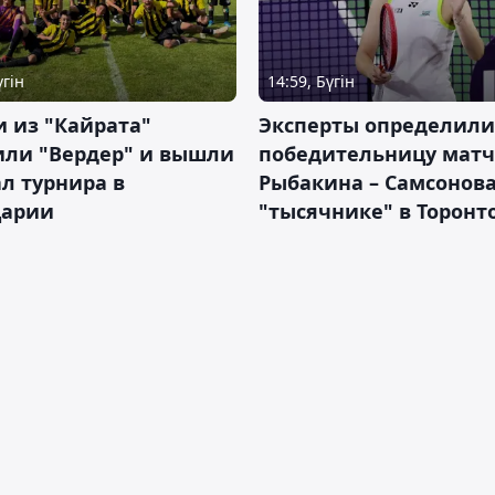
үгін
14:59, Бүгін
 из "Кайрата"
Эксперты определили
или "Вердер" и вышли
победительницу матч
л турнира в
Рыбакина – Самсонова
арии
"тысячнике" в Торонт