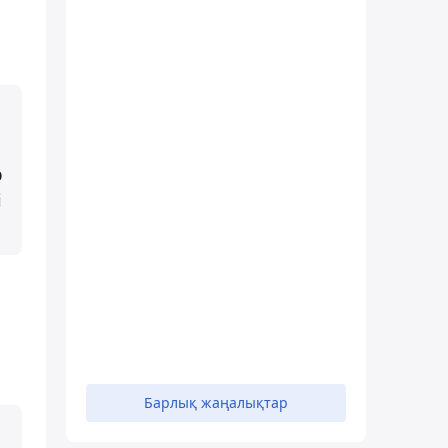
р
і
Барлық жаңалықтар