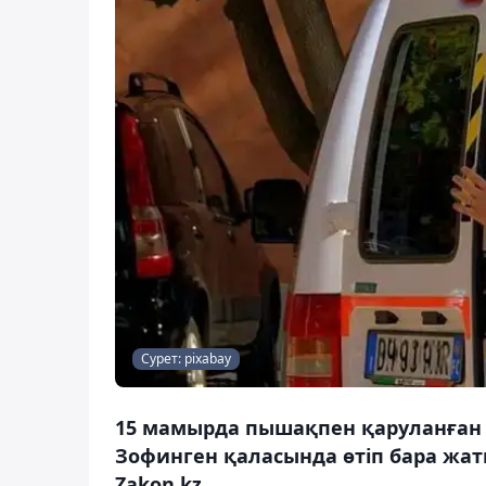
Сурет: pixabay
15 мамырда пышақпен қаруланған
Зофинген қаласында өтіп бара жа
Zakon.kz.