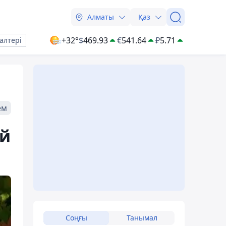
Алматы
Қаз
+32°
$
469.93
€
541.64
₽
5.71
алтері
ем
өй
Соңғы
Танымал