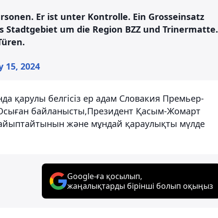
sonen. Er ist unter Kontrolle. Ein Grosseinsatz
das Stadtgebiet um die Region BZZ und Trinermatte.
Türen.
 15, 2024
да қарулы белгісіз ер адам Словакия Премьер-
сыған байланысты,Президент Қасым-Жомарт
ң айыптайтынын және мұндай қараулықты мүлде
Google-ға қосылып,
жаңалықтарды бірінші болып оқыңыз