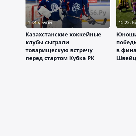
15:45, Бүгін
15:23, Б
Казахстанские хоккейные
Юноши
клубы сыграли
побед
товарищескую встречу
в фина
перед стартом Кубка РК
Швейц