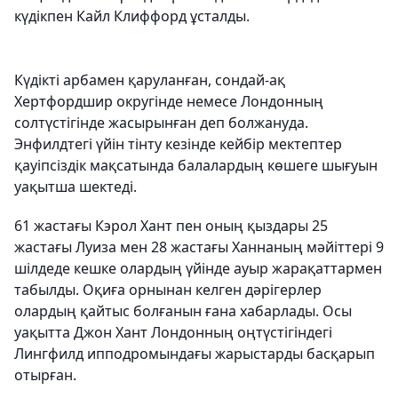
күдікпен Кайл Клиффорд ұсталды.
Күдікті арбамен қаруланған, сондай-ақ
Хертфордшир округінде немесе Лондонның
солтүстігінде жасырынған деп болжануда.
Энфилдтегі үйін тінту кезінде кейбір мектептер
қауіпсіздік мақсатында балалардың көшеге шығуын
уақытша шектеді.
61 жастағы Кэрол Хант пен оның қыздары 25
жастағы Луиза мен 28 жастағы Ханнаның мәйіттері 9
шілдеде кешке олардың үйінде ауыр жарақаттармен
табылды. Оқиға орнынан келген дәрігерлер
олардың қайтыс болғанын ғана хабарлады. Осы
уақытта Джон Хант Лондонның оңтүстігіндегі
Лингфилд ипподромындағы жарыстарды басқарып
отырған.