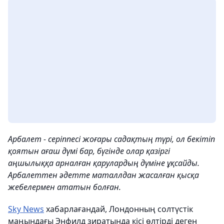
Арбалет - серіппесі жоғары садақтың түрі, ол бекітіп
қоятын ағаш дүмі бар, бүгінде олар қазіргі
аңшылыққа арналған қарулардың дүміне ұқсайды.
Арбалеттен әдетте маталлдан жасалған қысқа
жебелермен ататын болған.
Sky News
хабарлағандай, Лондонның солтүстік
маңындағы Энфилд зиратында кісі өлтірді деген