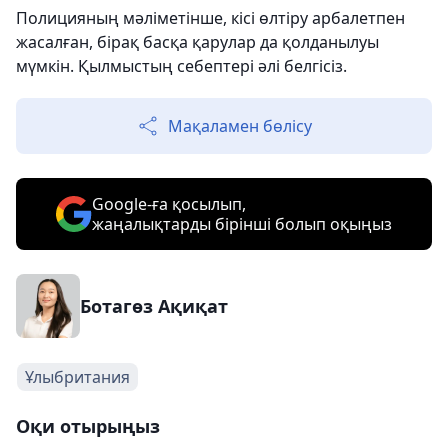
Полицияның мәліметінше, кісі өлтіру арбалетпен
жасалған, бірақ басқа қарулар да қолданылуы
мүмкін. Қылмыстың себептері әлі белгісіз.
Мақаламен бөлісу
Google-ға қосылып,
жаңалықтарды бірінші болып оқыңыз
Ботагөз Ақиқат
Ұлыбритания
Оқи отырыңыз