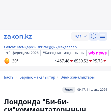
Қаз
Саясат
Әлем
Қаржы
Оқиға
Құқық
Мақалалар
#Референдум-2026
#Қазақстан мақтанышы
+30°
$
467.48
€
539.52
₽
5.73
Басты
Барлық жаңалықтар
Әлем жаңалықтары
Әлем
09:47, 11 шілде 2024
Лондонда "Би-би-
си"комментаторының