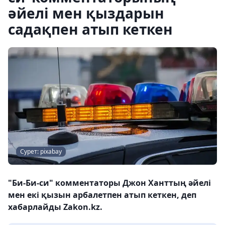
әйелі мен қыздарын
садақпен атып кеткен
Сурет: pixabay
"Би-Би-си" комментаторы Джон Ханттың әйелі
мен екі қызын арбалетпен атып кеткен, деп
хабарлайды Zakon.kz.