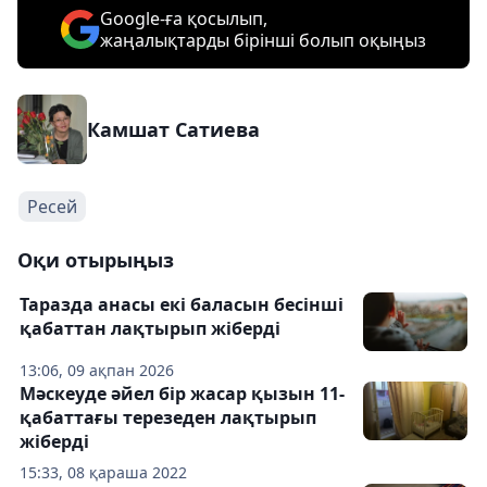
Google-ға қосылып,
жаңалықтарды бірінші болып оқыңыз
Камшат Сатиева
Ресей
Оқи отырыңыз
Таразда анасы екі баласын бесінші
қабаттан лақтырып жіберді
13:06, 09 ақпан 2026
Мәскеуде әйел бір жасар қызын 11-
қабаттағы терезеден лақтырып
жіберді
15:33, 08 қараша 2022