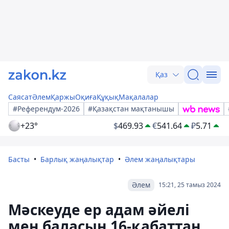
Қаз
Саясат
Әлем
Қаржы
Оқиға
Құқық
Мақалалар
#Референдум-2026
#Қазақстан мақтанышы
+23°
$
469.93
€
541.64
₽
5.71
Басты
Барлық жаңалықтар
Әлем жаңалықтары
Әлем
15:21, 25 тамыз 2024
Мәскеуде ер адам әйелі
мен баласын 16-қабаттан