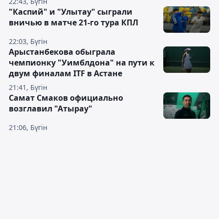
22:43, Бүгін
"Каспий" и "Улытау" сыграли
вничью в матче 21-го тура КПЛ
22:03, Бүгін
Арыстанбекова обыграла
чемпионку "Уимблдона" на пути к
двум финалам ITF в Астане
21:41, Бүгін
Самат Смаков официально
возглавил "Атырау"
21:06, Бүгін