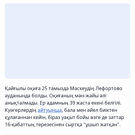
Қайғылы оқиға 25 тамызда Мәскеудің Лефортово
ауданында болды. Оқиғаның мән-жайы әлі
анықталмады. Ер адамның 39 жаста екені белгілі.
Куәгерлердің
айтуынша
, бала мен әйел биіктен
құлағаннан кейін, біраз уақыт бойы өзге де заттар
16-қабаттың терезесінен сыртқа "ұшып жатқан".