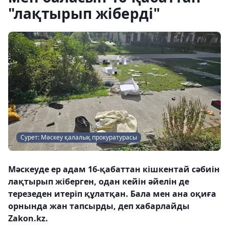
"лақтырып жіберді"
Сурет: Мәскеу қалалық прокуратурасы
Мәскеуде ер адам 16-қабаттан кішкентай сәбиін
лақтырып жіберген, одан кейін әйелін де
терезеден итеріп құлатқан. Бала мен ана оқиға
орнында жан тапсырды, деп хабарлайды
Zakon.kz.