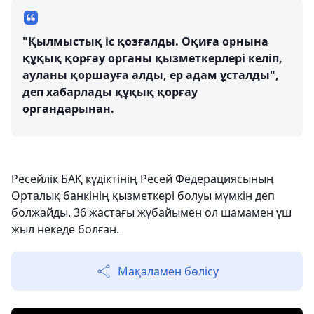
"Қылмыстық іс қозғалды. Оқиға орнына
құқық қорғау органы қызметкерлері келіп,
ауланы қоршауға алды, ер адам ұсталды",
деп хабарлады құқық қорғау
органдарынан.
Ресейлік БАҚ күдіктінің Ресей Федерациясының
Орталық банкінің қызметкері болуы мүмкін деп
болжайды. 36 жастағы жұбайымен ол шамамен үш
жыл некеде болған.
Мақаламен бөлісу