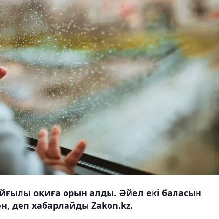
айғылы оқиға орын алды. Әйел екі баласын
н, деп хабарлайды Zakon.kz.