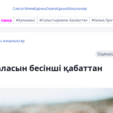
Саясат
Әлем
Қаржы
Оқиға
Құқық
Мақалалар
#Қазақмыс
#Салыстырмалы Қазақстан
#Халық бухг
лы жаңалықтар
Оқиғал
аласын бесінші қабаттан