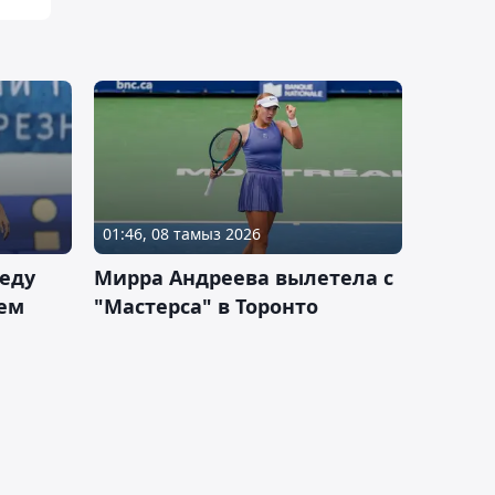
01:46, 08 тамыз 2026
еду
Мирра Андреева вылетела с
ем
"Мастерса" в Торонто