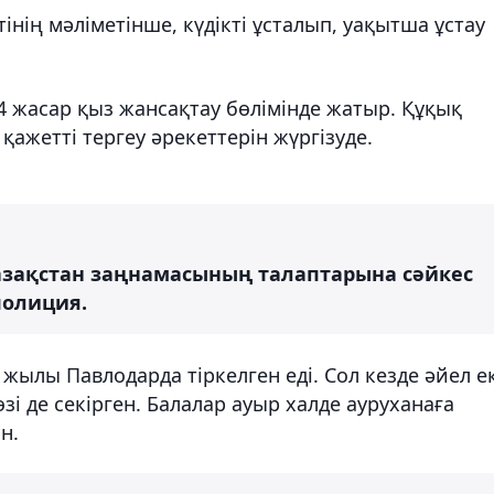
ің мәліметінше, күдікті ұсталып, уақытша ұстау
 4 жасар қыз жансақтау бөлімінде жатыр. Құқық
ажетті тергеу әрекеттерін жүргізуде.
азақстан заңнамасының талаптарына сәйкес
полиция.
 жылы Павлодарда тіркелген еді. Сол кезде әйел ек
зі де секірген. Балалар ауыр халде ауруханаға
н.