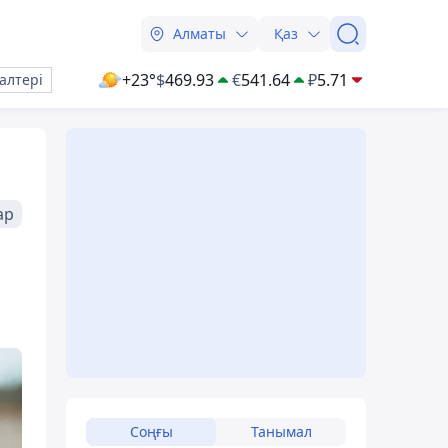
Алматы
Қаз
+23°
$
469.93
€
541.64
₽
5.71
алтері
ар
Соңғы
Танымал