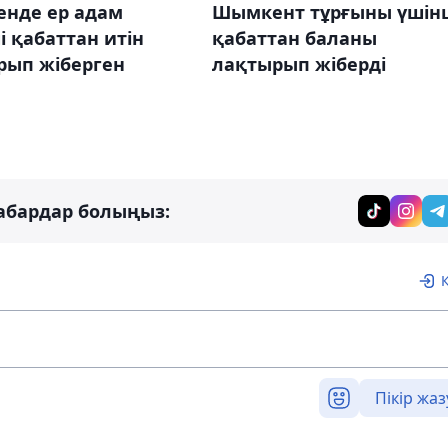
енде ер адам
Шымкент тұрғыны үшін
і қабаттан итін
қабаттан баланы
рып жіберген
лақтырып жіберді
абардар болыңыз:
Пікір жаз