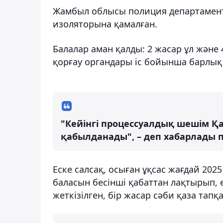
Жамбыл облысы полиция департаментін
изоляторына қамалған.
Балалар аман қалды: 2 жасар ұл және
қорғау органдары іс бойынша барлық қ
"Кейінгі процессуалдық шешім Қ
қабылданады", – деп хабарлады 
Еске салсақ, осыған ұқсас жағдай 2025
баласын бесінші қабаттан лақтырып, ө
жеткізілген, бір жасар сәби қаза тапқа