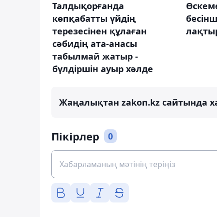
Талдықорғанда
Өскем
көпқабатты үйдің
бесінш
терезесінен құлаған
лақты
сәбидің ата-анасы
табылмай жатыр -
бүлдіршін ауыр хәлде
Жаңалықтан zakon.kz сайтында х
Пікірлер
0