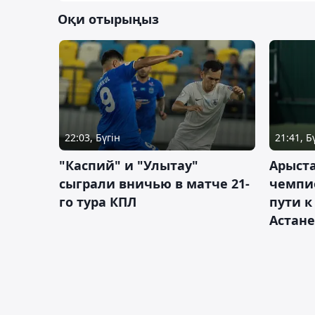
Оқи отырыңыз
22:03, Бүгін
21:41, Б
"Каспий" и "Улытау"
Арыст
сыграли вничью в матче 21-
чемпи
го тура КПЛ
пути к
Астане