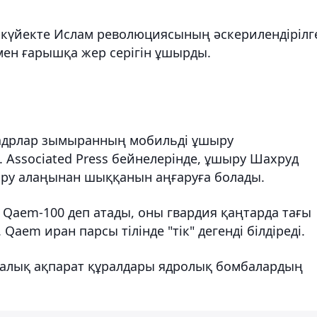
күйекте Ислам революциясының әскерилендірілг
ен ғарышқа жер серігін ұшырды.
кадрлар зымыранның мобильді ұшыру
 Associated Press бейнелерінде, ұшыру Шахруд
ыру алаңынан шыққанын аңғаруға болады.
Qaem-100 деп атады, оны гвардия қаңтарда тағы
aem иран парсы тілінде "тік" дегенді білдіреді.
аралық ақпарат құралдары ядролық бомбалардың