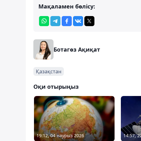
Мақаламен бөлісу:
Ботагөз Ақиқат
Қазақстан
Оқи отырыңыз
19:12, 04 наурыз 2026
14:57, 