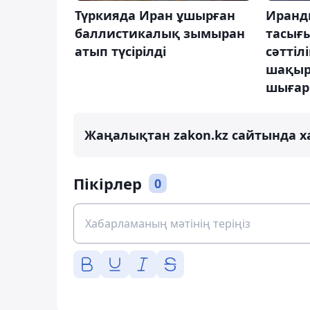
Түркияда Иран ұшырған
Иранд
баллистикалық зымыран
тасығ
атып түсірілді
сәттілі
шақыр
шыға
Жаңалықтан zakon.kz сайтында х
Пікірлер
0