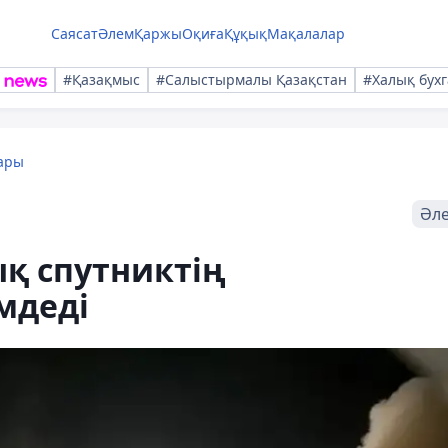
Саясат
Әлем
Қаржы
Оқиға
Құқық
Мақалалар
#Қазақмыс
#Салыстырмалы Қазақстан
#Халық бухг
ары
Әл
қ спутниктің
мдеді