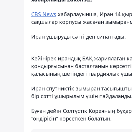
CBS News
хабарлауынша, Иран 14 қыр
сақшылар корпусы жасаған зымыранм
Иран ұшыруды сәтті деп сипаттады.
Кейінірек ирандық БАҚ жариялаған 
қондырғысынан басталғанын көрсетті.
қаласының шетіндегі гвардиялық ұш
Иран спутниктік зымыран тасығышты 
бір сәтті ұшырылым үшін пайдаланды. Q
Бұған дейін Солтүстік Кореяның бұқ
"өндірісін" көрсеткен болатын.