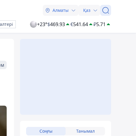
Алматы
Қаз
+23°
$
469.93
€
541.64
₽
5.71
алтері
ем
Соңғы
Танымал