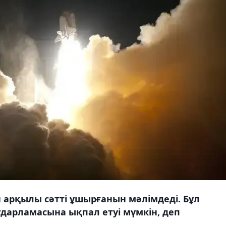
 арқылы сәтті ұшырғанын мәлімдеді. Бұл
дарламасына ықпал етуі мүмкін, деп