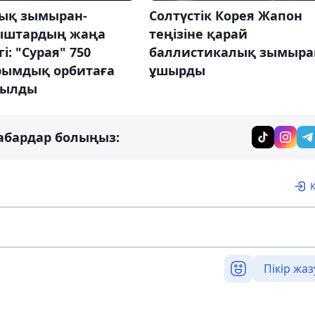
ық зымыран-
Солтүстік Корея Жапон
ыштардың жаңа
теңізіне қарай
гі: "Сурая" 750
баллистикалық зымыра
ымдық орбитаға
ұшырды
рылды
абардар болыңыз:
Пікір жаз