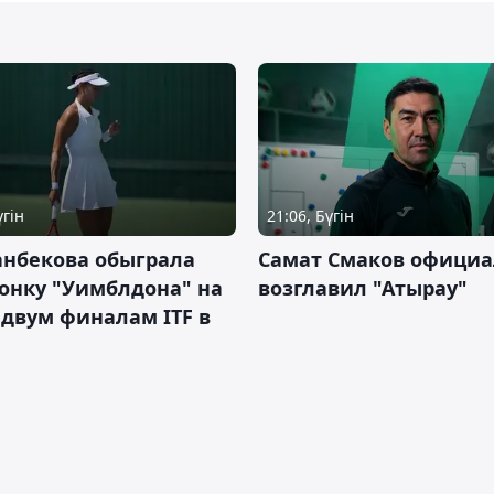
үгін
21:06, Бүгін
анбекова обыграла
Самат Смаков официа
онку "Уимблдона" на
возглавил "Атырау"
 двум финалам ITF в