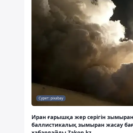
Сурет: pixabay
Иран ғарышқа жер серігін зымыран
баллистикалық зымыран жасау бағ
хабарлайды Zakon.kz.