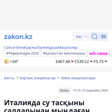
Қаз
Саясат
Әлем
Қаржы
Оқиға
Құқық
Мақалалар
#Референдум-2026
#Қазақстан мақтанышы
+34°
$
467.48
€
539.52
₽
5.73
Басты
Барлық жаңалықтар
Әлем жаңалықтары
Әлем
10:19, 20 қыркүйек 2024
Италияда су тасқыны
салдарынан мыңдаған