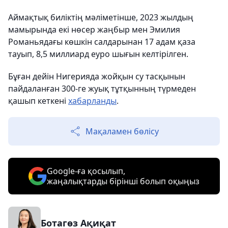
Аймақтық биліктің мәліметінше, 2023 жылдың
мамырында екі нөсер жаңбыр мен Эмилия
Романьядағы көшкін салдарынан 17 адам қаза
тауып, 8,5 миллиард еуро шығын келтірілген.
Бұған дейін Нигерияда жойқын су тасқынын
пайдаланған 300-ге жуық тұтқынның түрмеден
қашып кеткені
хабарланды
.
Мақаламен бөлісу
Google-ға қосылып,
жаңалықтарды бірінші болып оқыңыз
Ботагөз Ақиқат