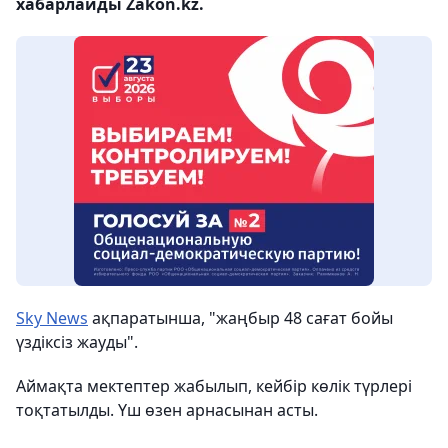
хабарлайды Zakon.kz.
Sky News
ақпаратынша, "жаңбыр 48 сағат бойы
үздіксіз жауды".
Аймақта мектептер жабылып, кейбір көлік түрлері
тоқтатылды. Үш өзен арнасынан асты.