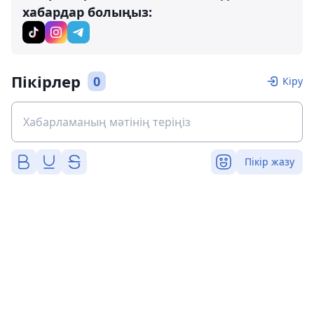
хабардар болыңыз:
Пікірлер
0
Кіру
Пікір жазу