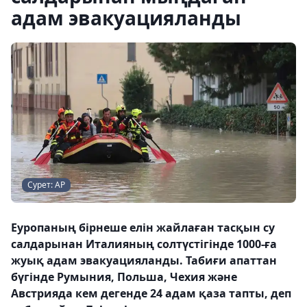
адам эвакуацияланды
Сурет: AP
Еуропаның бірнеше елін жайлаған тасқын су
салдарынан Италияның солтүстігінде 1000-ға
жуық адам эвакуацияланды. Табиғи апаттан
бүгінде Румыния, Польша, Чехия және
Австрияда кем дегенде 24 адам қаза тапты, деп