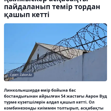
пайдаланып темір тордан
қашып кетті
Сурет: Zakon.kz
Линкольнширде өмір бойына бас
бостандығынан айрылған 54 жастағы Аарон Вуд
түрме күзетшілерін алдап қашып кетті. Ол
комбинезонды киіммен толтырып, асқабақты