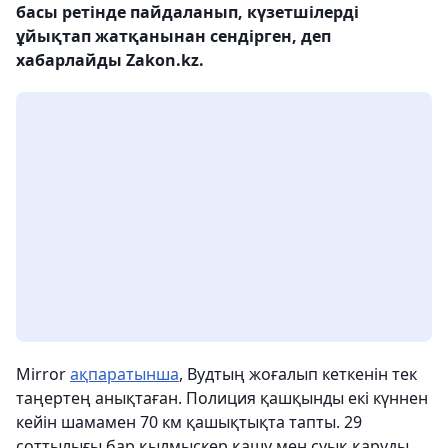
басы ретінде пайдаланып, күзетшілерді
ұйықтап жатқанынан сендірген, деп
хабарлайды Zakon.kz.
Mirror
ақпаратынша
, Вудтың жоғалып кеткенін тек
таңертең анықтаған. Полиция қашқынды екі күннен
кейін шамамен 70 км қашықтықта тапты. 29
соттылығы бар қылмыскер қашу мен суық қаруды