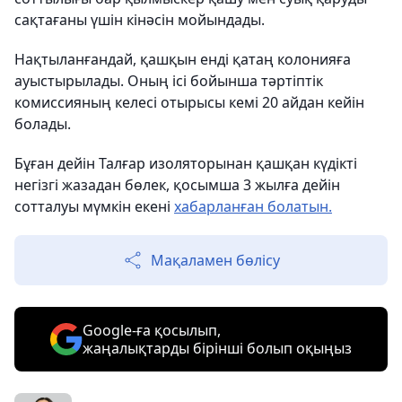
сақтағаны үшін кінәсін мойындады.
Нақтыланғандай, қашқын енді қатаң колонияға
ауыстырылады. Оның ісі бойынша тәртіптік
комиссияның келесі отырысы кемі 20 айдан кейін
болады.
Бұған дейін Талғар изоляторынан қашқан күдікті
негізгі жазадан бөлек, қосымша 3 жылға дейін
сотталуы мүмкін екені
хабарланған болатын.
Мақаламен бөлісу
Google-ға қосылып,
жаңалықтарды бірінші болып оқыңыз