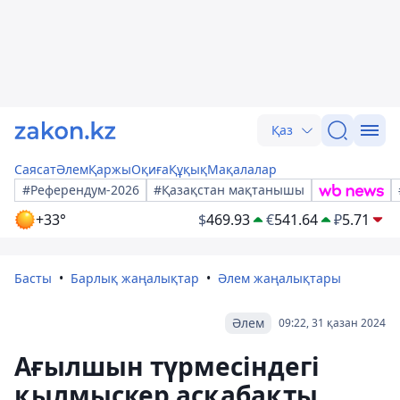
Қаз
Саясат
Әлем
Қаржы
Оқиға
Құқық
Мақалалар
#Референдум-2026
#Қазақстан мақтанышы
+33°
$
469.93
€
541.64
₽
5.71
Басты
Барлық жаңалықтар
Әлем жаңалықтары
Әлем
09:22, 31 қазан 2024
Ағылшын түрмесіндегі
қылмыскер асқабақты