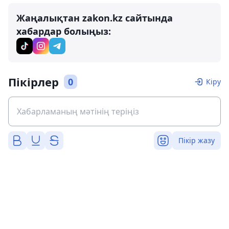
Жаңалықтан zakon.kz сайтында
хабардар болыңыз:
Пікірлер
0
Кіру
Пікір жазу