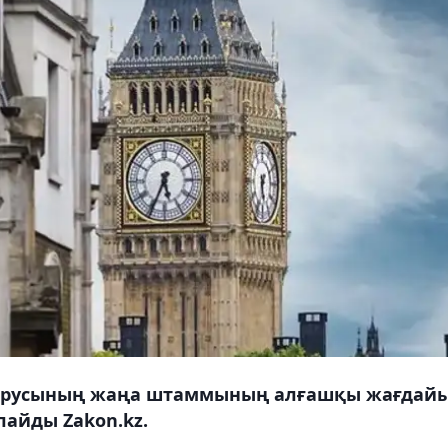
ирусының жаңа штаммының алғашқы жағдай
рлайды Zakon.kz.