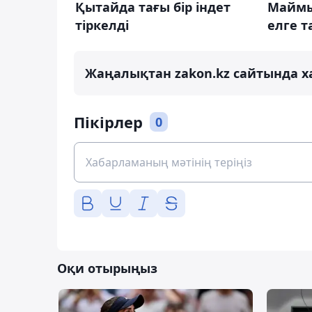
Қытайда тағы бір індет
Маймы
тіркелді
елге 
Жаңалықтан zakon.kz сайтында х
Пікірлер
0
Оқи отырыңыз