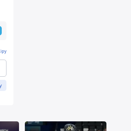
Кіру
у