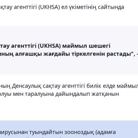
тау агенттігі (UKHSA) ел үкіметінің сайтында
ау агенттігі (UKHSA) маймыл шешегі
ның алғашқы жағдайы тіркелгенін растады", 
ң Денсаулық сақтау агенттігі билік елде маймы
олуы мен таралуына дайындалып жатқанын
ирусынан туындайтын зооноздық (адамға