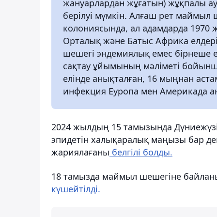
жануарлардан жұғатын) жұқпалы ау
берілуі мүмкін. Алғаш рет маймыл
колониясында, ал адамдарда 1970 
Орталық және Батыс Африка елдер
шешегі эндемиялық емес бірнеше е
сақтау ұйымының мәліметі бойынша
елінде анықталған, 16 мыңнан аста
инфекция Еуропа мен Америкада ан
2024 жылдың 15 тамызында Дүниежүз
эпидетін халықаралық маңызы бар де
жариялағаны
белгілі болды.
18 тамызда маймыл шешегіне байлан
күшейтілді.