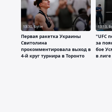
13:30, Бүгін
13:13, Б
Первая ракетка Украины
"UFC п
Свитолина
за поя
прокомментировала выход в
бое У
4-й круг турнира в Торонто
в лиге