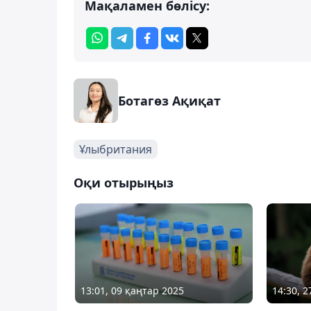
Мақаламен бөлісу:
Ботагөз Ақиқат
Ұлыбритания
Оқи отырыңыз
13:01, 09 қаңтар 2025
14:30, 