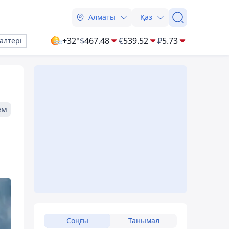
Алматы
Қаз
+32°
$
467.48
€
539.52
₽
5.73
алтері
ем
Соңғы
Танымал