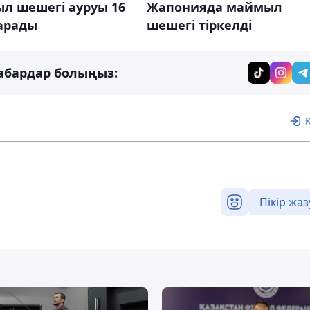
л шешегі ауруы 16
Жапонияда маймыл
тарады
шешегі тіркелді
абардар болыңыз:
Пікір жаз