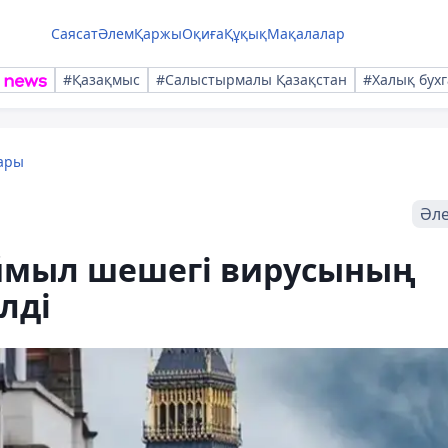
Саясат
Әлем
Қаржы
Оқиға
Құқық
Мақалалар
#Қазақмыс
#Салыстырмалы Қазақстан
#Халық бухг
ары
Әл
ймыл шешегі вирусының
лді