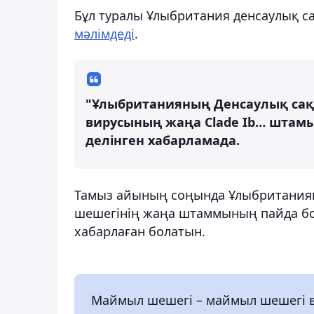
Бұл туралы Ұлыбритания денсаулық сақ
мәлімдеді
.
"Ұлыбританияның Денсаулық сақт
вирусының жаңа Clade Ib… штамы
делінген хабарламада.
Тамыз айының соңында Ұлыбританияны
шешегінің жаңа штаммының пайда б
хабарлаған болатын.
Маймыл шешегі – маймыл шешегі в