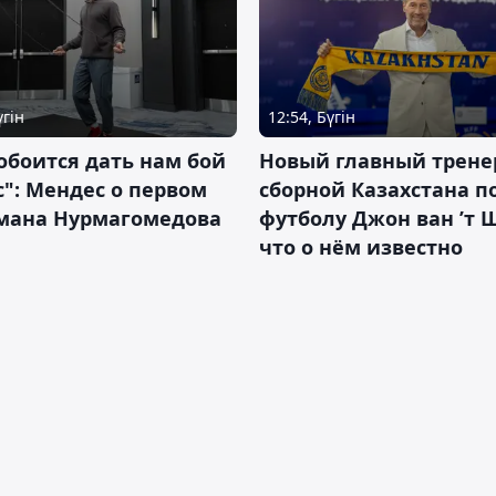
үгін
12:54, Бүгін
обоится дать нам бой
Новый главный трене
с": Мендес о первом
сборной Казахстана п
смана Нурмагомедова
футболу Джон ван ’т 
что о нём известно