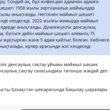
ру. Сондай-ақ, бұл инфекция адамнан адамға
 шешегі 1958 жылы зертханалық маймылдар
жылы анықталды. Негізінен маймыл шешегі
інде кездеседі. 2022 жылғы мамырда маймыл
лдерде анықталды. Дүниежүзілік денсаулық
, бүгінге дейін маймыл шешегі әлемнің 75
м жұқтырған және 5 адам қайтыс болған. Көбінесе
ықталады, ерлер арасында жиі кездеседі.
ілік денсаулық сақтау ұйымы маймыл шешек
нсаулық сақтау саласындағы төтенше жағдай деп
ысты Қазақстан шекарасында бақылау шаралары