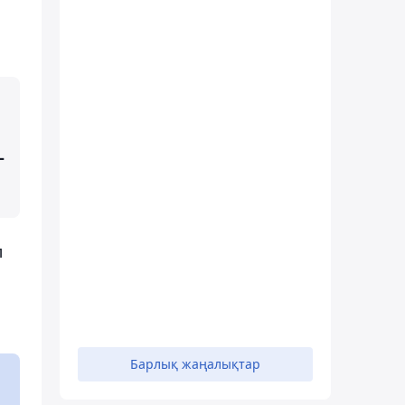
–
л
Барлық жаңалықтар