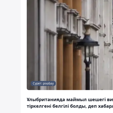
Сурет: pixabay
Ұлыбританияда маймыл шешегі в
тіркелгені белгілі болды, деп хаба