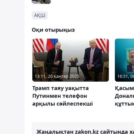
АҚШ
Оқи отырыңыз
13:11, 20 қаңтар 2025
16:51, 
Трамп таяу уақытта
Қасым
Путинмен телефон
Донал
арқылы сөйлеспекші
құтты
Жаңалықтан zakon.kz сайтында х