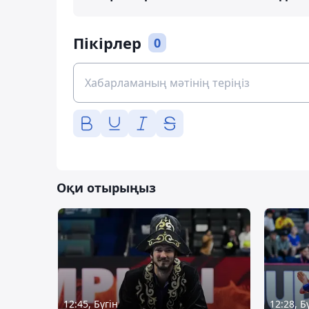
Пікірлер
0
Оқи отырыңыз
12:45, Бүгін
12:28, Б