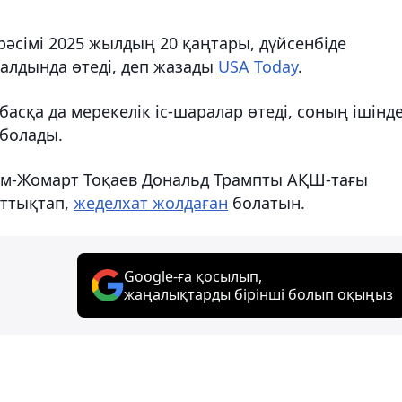
рәсімі 2025 жылдың 20 қаңтары, дүйсенбіде
алдында өтеді, деп жазады
USA Today
.
басқа да мерекелік іс-шаралар өтеді, соның ішінд
 болады.
ым-Жомарт Тоқаев Дональд Трампты АҚШ-тағы
ұттықтап,
жеделхат жолдаған
болатын.
Google-ға қосылып,
жаңалықтарды бірінші болып оқыңыз