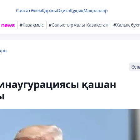
Саясат
Әлем
Қаржы
Оқиға
Құқық
Мақалалар
#Қазақмыс
#Салыстырмалы Қазақстан
#Халық бухг
ары
Әл
инаугурациясы қашан
ы