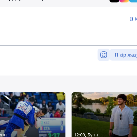
Пікір жаз
үгін
12:09, Бүгін