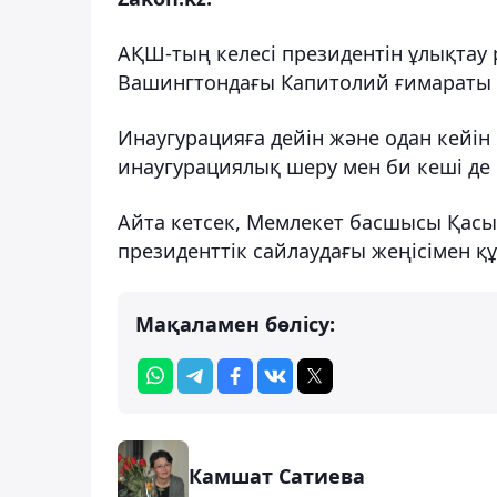
АҚШ-тың келесі президентін ұлықтау 
Вашингтондағы Капитолий ғимараты 
Инаугурацияға дейін және одан кейін 
инаугурациялық шеру мен би кеші де
Айта кетсек, Мемлекет басшысы Қас
президенттік сайлаудағы жеңісімен қ
Мақаламен бөлісу:
Камшат Сатиева