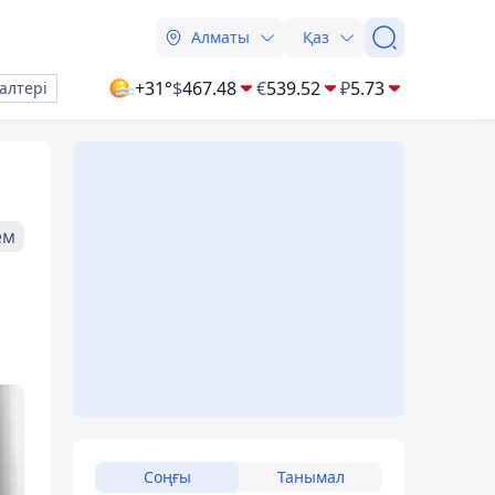
Алматы
Қаз
+31°
$
467.48
€
539.52
₽
5.73
алтері
ем
Соңғы
Танымал