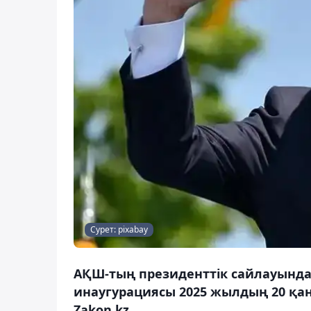
Сурет: pixabay
АҚШ-тың президенттік сайлауында
инаугурациясы 2025 жылдың 20 қа
Zakon.kz.