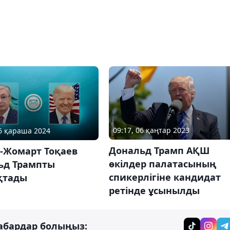
09:17, 06 қаңтар 2023
06 қараша 2024
Дональд Трамп АҚШ
-Жомарт Тоқаев
өкілдер палатасының
ьд Трампты
спикерлігіне кандидат
қтады
ретінде ұсынылды
абардар болыңыз: