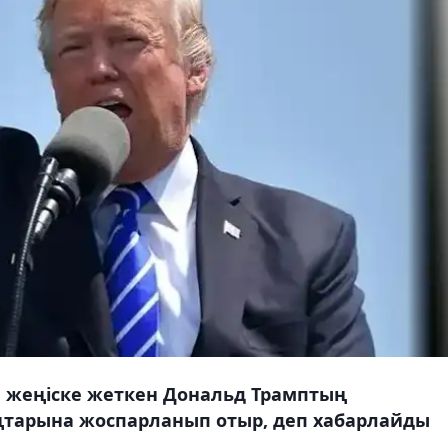
 жеңіске жеткен Дональд Трамптың
ңтарына жоспарланып отыр, деп хабарлайды