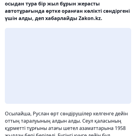
осыдан тура бір жыл бұрын жерасты
автотұрағында өртке оранған көлікті сөндіргені
үшін алды, деп хабарлайды Zakon.kz.
Осылайша, Руслан өрт сөндірушілер келгенге дейін
оттың таралуының алдын алды. Сеул қаласының
құрметті тұрғыны атағы шетел азаматтарына 1958
жылдан бері беріледі. Бүгінгі күнге дейін бұл