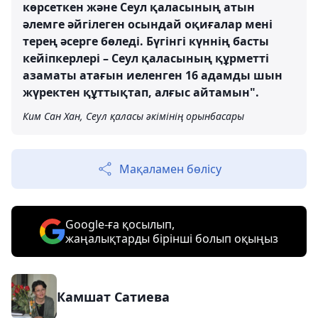
көрсеткен және Сеул қаласының атын
әлемге әйгілеген осындай оқиғалар мені
терең әсерге бөледі. Бүгінгі күннің басты
кейіпкерлері – Сеул қаласының құрметті
азаматы атағын иеленген 16 адамды шын
жүректен құттықтап, алғыс айтамын".
Ким Сан Хан, Сеул қаласы әкімінің орынбасары
Мақаламен бөлісу
Google-ға қосылып,
жаңалықтарды бірінші болып оқыңыз
Камшат Сатиева