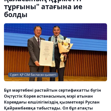
тұрғыны" атағына ие
болды
Сурет: ҚР СІМ баспасөз қызметі
Бұл мәртебені растайтын сертификатты бүгін
Оңтүстік Корея астанасының мэрі атынан
Кореядағы елшілігіміздің қызметкері Руслан
Қайрамбаевқа табыстады. Ол бұл атақты