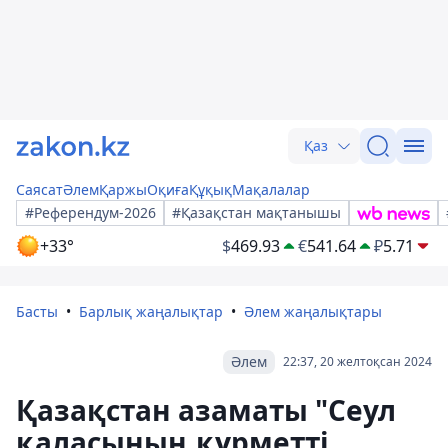
Қаз
Саясат
Әлем
Қаржы
Оқиға
Құқық
Мақалалар
#Референдум-2026
#Қазақстан мақтанышы
+33°
$
469.93
€
541.64
₽
5.71
Басты
Барлық жаңалықтар
Әлем жаңалықтары
Әлем
22:37, 20 желтоқсан 2024
Қазақстан азаматы "Сеул
қаласының құрметті