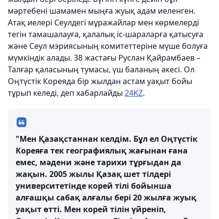
мәртебені шамамен мыңға жуық адам иеленген.
Атақ иелері Сеулдегі мұражайлар мен көрмелерді
тегін тамашалауға, қалалық іс-шараларға қатысуға
және Сеул мэриясының комитеттеріне мүше болуға
мүмкіндік алады. 38 жастағы Руслан Қайрамбаев –
Талғар қаласының тумасы, үш баланың әкесі. Ол
Оңтүстік Кореяда бір жылдан астам уақыт бойы
тұрып келеді, деп хабарлайды
24KZ
.
"Мен Қазақстаннан келдім. Бұл ел Оңтүстік
Кореяға тек географиялық жағынан ғана
емес, мәдени және тарихи тұрғыдан да
жақын. 2005 жылы Қазақ шет тілдері
университетінде корей тілі бойынша
алғашқы сабақ алғалы бері 20 жылға жуық
уақыт өтті. Мен корей тілін үйреніп,