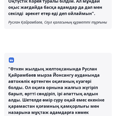
Оңтүстік Корея туралы білдім. Ал мұндай
оқыс жағдайда басқа адамдар да дәл мен
секілді әрекет етер еді деп ойлаймын".
Руслан Қайрамбаев, Сеул қаласының құрметті тұрғыны
"Өткен жылдың желтоқсанында Руслан
Қайрамбаев мырза Йонсангу ауданында
автокөлік өртенген оқиғаның куәгері
болды. Ол оқиға орнына жалғыз жүгіріп
барып, өртті сөндіріп, ірі апаттың алдын
алды. Шетелде өмір сүру оңай емес екеніне
қарамастан қоғамның қамқорлығы мен
назарына мұқтаж адамдарға көмек