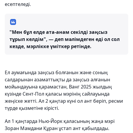
есептеледі.
"Мен бұл елде ата-анам секілді заңсыз
тұрып келдім", — деп мәлімдеген еді ол сол
кезде, мэрлікке үміткер ретінде.
Ел аумағында заңсыз болғанын және соның
салдарынан азаматтықты да заңсыз алғанын
мойындауына қарамастан, Ванг 2025 жылдың
күзінде Сент-Пол қаласы мэрінің сайлауында
жеңіске жетті. Ал 2 қаңтар күні ол ант беріп, ресми
түрде қызметіне кірісті.
Ал 1 қаңтарда Нью-Йорк қаласының жаңа мэрі
Зоран Мамдани Құран ұстап ант қабылдады.