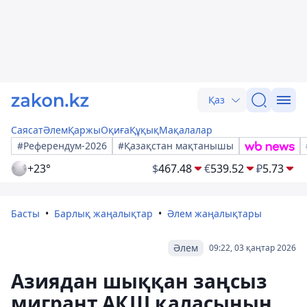
Қаз
Саясат
Әлем
Қаржы
Оқиға
Құқық
Мақалалар
#Референдум-2026
#Қазақстан мақтанышы
+23°
$
467.48
€
539.52
₽
5.73
Басты
Барлық жаңалықтар
Әлем жаңалықтары
Әлем
09:22, 03 қаңтар 2026
Азиядан шыққан заңсыз
мигрант АҚШ қаласының