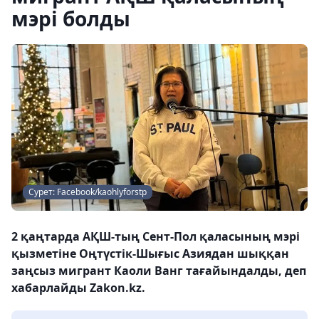
мэрі болды
Сурет: Facebook/kaohlyforstp
2 қаңтарда АҚШ-тың Сент-Пол қаласының мэрі
қызметіне Оңтүстік-Шығыс Азиядан шыққан
заңсыз мигрант Каоли Ванг тағайындалды, деп
хабарлайды Zakon.kz.