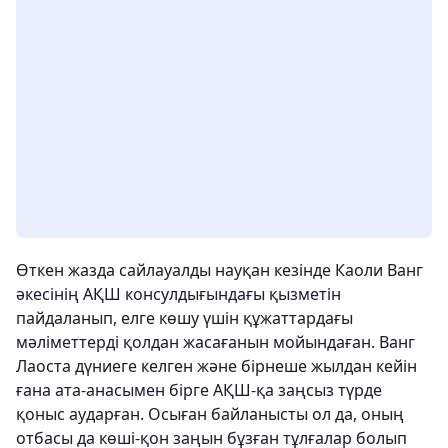
Өткен жазда сайлауалды науқан кезінде Каоли Ванг
әкесінің АҚШ консулдығындағы қызметін
пайдаланып, елге көшу үшін құжаттардағы
мәліметтерді қолдан жасағанын мойындаған. Ванг
Лаоста дүниеге келген және бірнеше жылдан кейін
ғана ата-анасымен бірге АҚШ-қа заңсыз түрде
қоныс аударған. Осыған байланысты ол да, оның
отбасы да көші-қон заңын бұзған тұлғалар болып