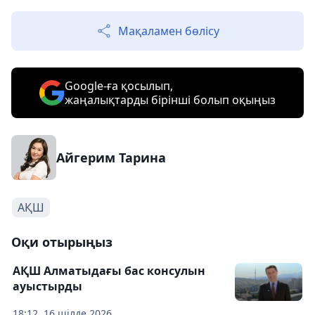
Мақаламен бөлісу
Google-ға қосылып,
жаңалықтарды бірінші болып оқыңыз
Айгерим Тарина
АҚШ
Оқи отырыңыз
АҚШ Алматыдағы бас консулын
ауыстырды
18:12, 16 шілде 2026