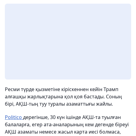
Ресми түрде қызметіне кіріскеннен кейін Трамп
алғашқы жарлықтарына қол қоя бастады. Соның
бірі, АҚШ-тың туу туралы азаматтығы жайлы.
Politico
дерегінше, 30 күн ішінде АҚШ-та туылған
балаларға, егер ата-аналарының кем дегенде біреуі
АҚШ азаматы немесе жасыл карта иесі болмаса,