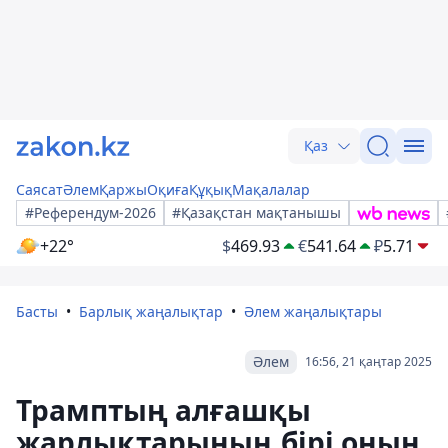
Қаз
Саясат
Әлем
Қаржы
Оқиға
Құқық
Мақалалар
#Референдум-2026
#Қазақстан мақтанышы
+22°
$
469.93
€
541.64
₽
5.71
Басты
Барлық жаңалықтар
Әлем жаңалықтары
Әлем
16:56, 21 қаңтар 2025
Трамптың алғашқы
жарлықтарының бірі оның