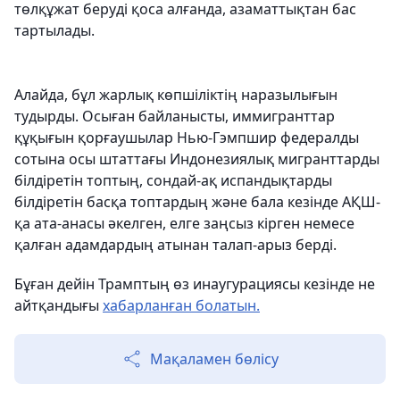
төлқұжат беруді қоса алғанда, азаматтықтан бас
тартылады.
Алайда, бұл жарлық көпшіліктің наразылығын
тудырды. Осыған байланысты, иммигранттар
құқығын қорғаушылар Нью-Гэмпшир федералды
сотына осы штаттағы Индонезиялық мигранттарды
білдіретін топтың, сондай-ақ испандықтарды
білдіретін басқа топтардың және бала кезінде АҚШ-
қа ата-анасы әкелген, елге заңсыз кірген немесе
қалған адамдардың атынан талап-арыз берді.
Бұған дейін Трамптың өз инаугурациясы кезінде не
айтқандығы
хабарланған болатын.
Мақаламен бөлісу