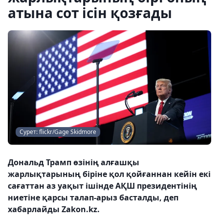
атына сот ісін қозғады
Сурет: flickr/Gage Skidmore
Дональд Трамп өзінің алғашқы
жарлықтарының біріне қол қойғаннан кейін екі
сағаттан аз уақыт ішінде АҚШ президентінің
ниетіне қарсы талап-арыз басталды, деп
хабарлайды Zakon.kz.