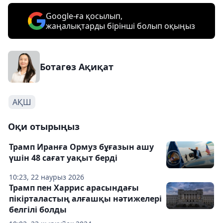
Google-ға қосылып,
жаңалықтарды бірінші болып оқыңыз
Ботагөз Ақиқат
АҚШ
Оқи отырыңыз
Трамп Иранға Ормуз бұғазын ашу
үшін 48 сағат уақыт берді
10:23, 22 наурыз 2026
Трамп пен Харрис арасындағы
пікірталастың алғашқы нәтижелері
белгілі болды