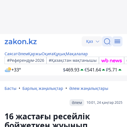
Қаз
Саясат
Әлем
Қаржы
Оқиға
Құқық
Мақалалар
#Референдум-2026
#Қазақстан мақтанышы
+33°
$
469.93
€
541.64
₽
5.71
Басты
Барлық жаңалықтар
Әлем жаңалықтары
Әлем
10:01, 24 қаңтар 2025
16 жастағы ресейлік
бойжеткен жуынып