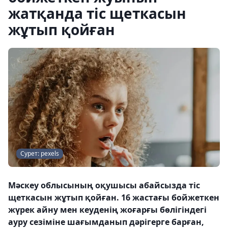
жатқанда тіс щеткасын
жұтып қойған
Сурет: pexels
Мәскеу облысының оқушысы абайсызда тіс
щеткасын жұтып қойған. 16 жастағы бойжеткен
жүрек айну мен кеуденің жоғарғы бөлігіндегі
ауру сезіміне шағымданып дәрігерге барған,