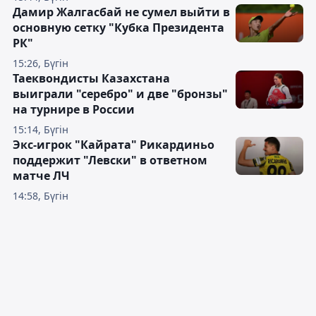
Дамир Жалгасбай не сумел выйти в
основную сетку "Кубка Президента
РК"
15:26, Бүгін
Таеквондисты Казахстана
выиграли "серебро" и две "бронзы"
на турнире в России
15:14, Бүгін
Экс-игрок "Кайрата" Рикардиньо
поддержит "Левски" в ответном
матче ЛЧ
14:58, Бүгін