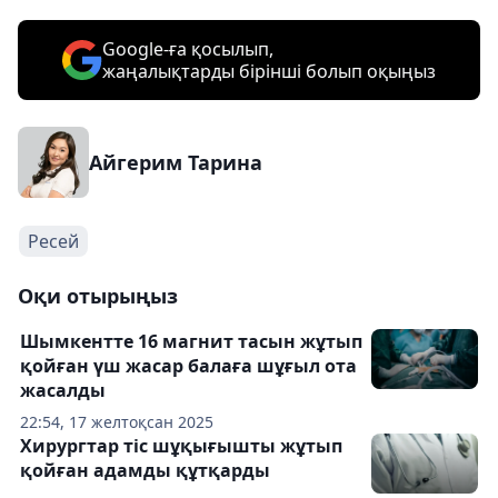
Google-ға қосылып,
жаңалықтарды бірінші болып оқыңыз
Айгерим Тарина
Ресей
Оқи отырыңыз
Шымкентте 16 магнит тасын жұтып
қойған үш жасар балаға шұғыл ота
жасалды
22:54, 17 желтоқсан 2025
Хирургтар тіс шұқығышты жұтып
қойған адамды құтқарды