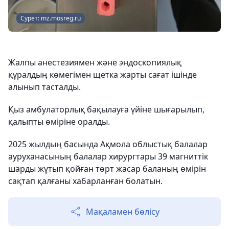
Сурет: mz.mosreg.ru
Жалпы анестезиямен және эндоскопиялық
құралдың көмегімен щетка жарты сағат ішінде
алынып тасталды.
Қыз амбулаторлық бақылауға үйіне шығарылып,
қалыпты өміріне оралды.
2025 жылдың басында Ақмола облыстық балалар
ауруханасының балалар хирургтары 39 магниттік
шарды жұтып қойған төрт жасар баланың өмірін
сақтап қалғаны хабарланған болатын.
Мақаламен бөлісу