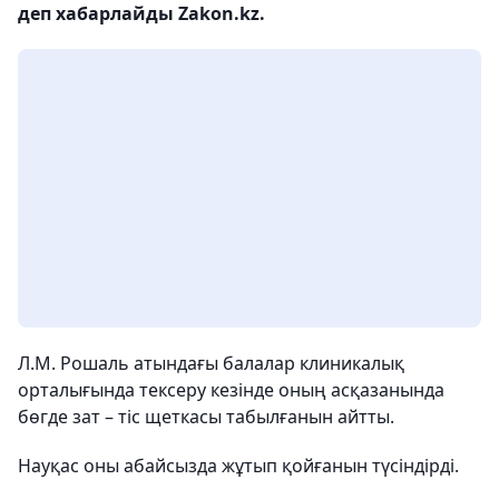
деп хабарлайды Zakon.kz.
Л.М. Рошаль атындағы балалар клиникалық
орталығында тексеру кезінде оның асқазанында
бөгде зат – тіс щеткасы табылғанын айтты.
Науқас оны абайсызда жұтып қойғанын түсіндірді.