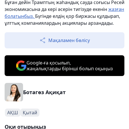
Бұған дейін Трамптың жаһандық сауда соғысы Ресей
экономикасына да кері әсерін тигізуде екенін
жазған
болатынбыз.
Бүгінде елдің қор биржасы құлдырап,
ұлттық компаниялардың акциялары арзандады.
Мақаламен бөлісу
Google-ға қосылып,
жаңалықтарды бірінші болып оқыңыз
Ботагөз Ақиқат
АҚШ
Қытай
Оқи отырыңыз