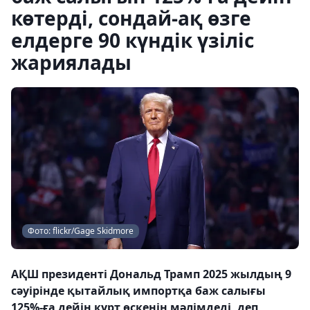
көтерді, сондай-ақ өзге
елдерге 90 күндік үзіліс
жариялады
Фото: flickr/Gage Skidmore
АҚШ президенті Дональд Трамп 2025 жылдың 9
сәуірінде қытайлық импортқа баж салығы
125%-ға дейін күрт өскенін мәлімдеді, деп