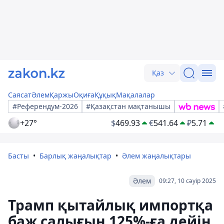
Қаз
Саясат
Әлем
Қаржы
Оқиға
Құқық
Мақалалар
#Референдум-2026
#Қазақстан мақтанышы
+27°
$
469.93
€
541.64
₽
5.71
Басты
Барлық жаңалықтар
Әлем жаңалықтары
Әлем
09:27, 10 сәуір 2025
Трамп қытайлық импортқа
баж салығын 125%-ға дейін