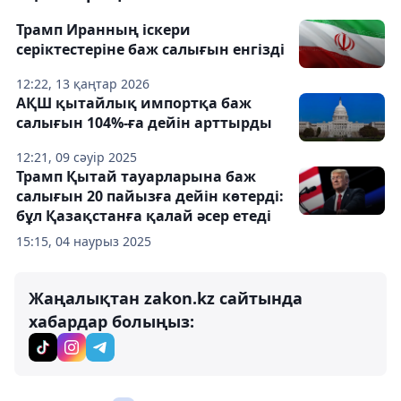
Трамп Иранның іскери
серіктестеріне баж салығын енгізді
12:22, 13 қаңтар 2026
АҚШ қытайлық импортқа баж
салығын 104%-ға дейін арттырды
12:21, 09 сәуір 2025
Трамп Қытай тауарларына баж
салығын 20 пайызға дейін көтерді:
бұл Қазақстанға қалай әсер етеді
15:15, 04 наурыз 2025
Жаңалықтан zakon.kz сайтында
хабардар болыңыз: