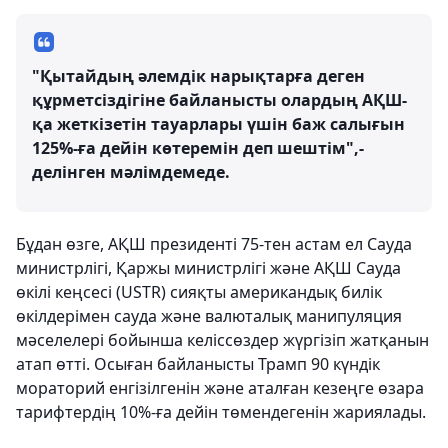
"Қытайдың әлемдік нарықтарға деген
құрметсіздігіне байланысты олардың АҚШ-
қа жеткізетін тауарлары үшін баж салығын
125%-ға дейін көтеремін деп шештім",-
делінген мәлімдемеде.
Бұдан өзге, АҚШ президенті 75-тен астам ел Сауда
министрлігі, Қаржы министрлігі және АҚШ Сауда
өкілі кеңсесі (USTR) сияқты американдық билік
өкілдерімен сауда және валюталық манипуляция
мәселелері бойынша келіссөздер жүргізіп жатқанын
атап өтті. Осыған байланысты Трамп 90 күндік
мораторий енгізілгенін және аталған кезеңге өзара
тарифтердің 10%-ға дейін төмендегенін жариялады.