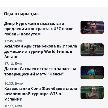
Оқи отырыңыз
Дияр Нургожай высказался о
продлении контракта с UFC после
победы нокаутом
17:49, Бүгін
Асылжан Арыстанбекова выиграла
домашний турнир World Tennis в
Астане
17:18, Бүгін
Дастан Сатпаев остался в запасе на
товарищеский матч "Челси"
16:53, Бүгін
Казахстанка Соня Жиенбаева стала
чемпионкой турнира W75 в
Испании
16:37, Бүгін