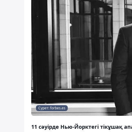
Сурет: forbes.es
11 сәуірде Нью-Йорктегі тікұшақ ап