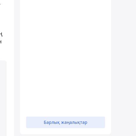
,
ң
н
Барлық жаңалықтар