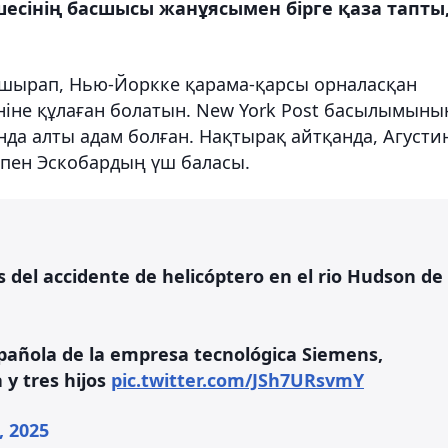
шесінің басшысы жанұясымен бірге қаза тапты
 ұшырап, Нью-Йоркке қарама-қарсы орналасқан
ніне құлаған болатын. New York Post басылымыны
ғында алты адам болған. Нақтырақ айтқанда, Агусти
пен Эскобардың үш баласы.
as del accidente de helicóptero en el rio Hudson de
 española de la empresa tecnológica Siemens,
 y tres hijos
pic.twitter.com/JSh7URsvmY
, 2025