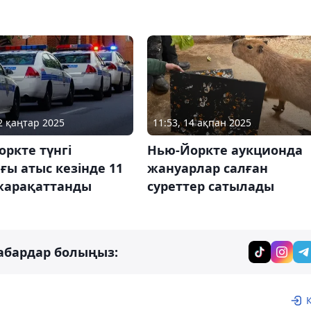
02 қаңтар 2025
11:53, 14 ақпан 2025
ркте түнгі
Нью-Йоркте аукционда
ғы атыс кезінде 11
жануарлар салған
жарақаттанды
суреттер сатылады
абардар болыңыз: