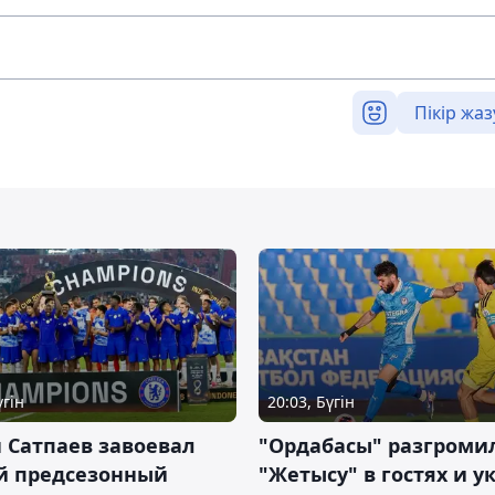
Пікір жаз
үгін
20:03, Бүгін
 Сатпаев завоевал
"Ордабасы" разгроми
й предсезонный
"Жетысу" в гостях и у