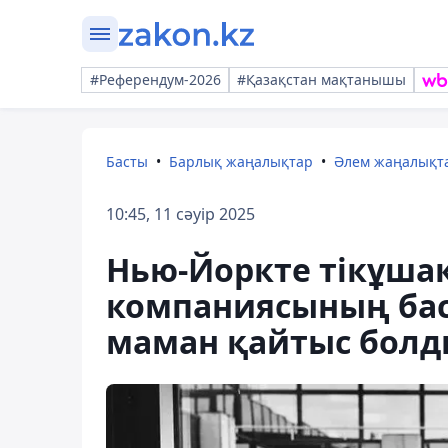
#Референдум-2026
#Қазақстан мақтанышы
Басты
Барлық жаңалықтар
Әлем жаңалықт
10:45, 11 сәуір 2025
Нью-Йоркте тікұшақ
компаниясының ба
маман қайтыс болд