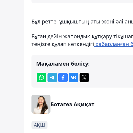
Бұл ретте, ұшқыштың аты-жөні әлі ан
Бұған дейін жапондық құтқару тікұша
теңізге құлап кеткендігі
хабарланған 
Мақаламен бөлісу:
Ботагөз Ақиқат
АҚШ