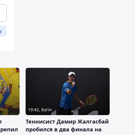
у
19:42, Бүгін
л
Теннисист Дамир Жалгасбай
крепил
пробился в два финала на