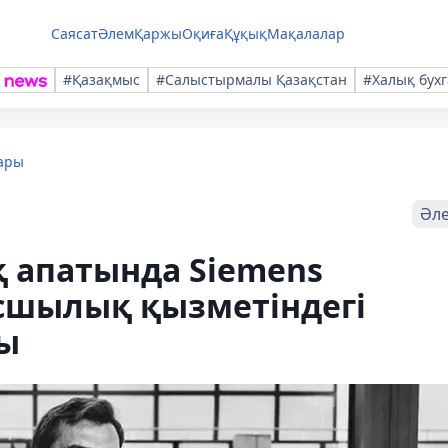
Саясат
Әлем
Қаржы
Оқиға
Құқық
Мақалалар
#Қазақмыс
#Салыстырмалы Қазақстан
#Халық бухг
ары
Әл
 апатында Siemens
сшылық қызметіндегі
ы