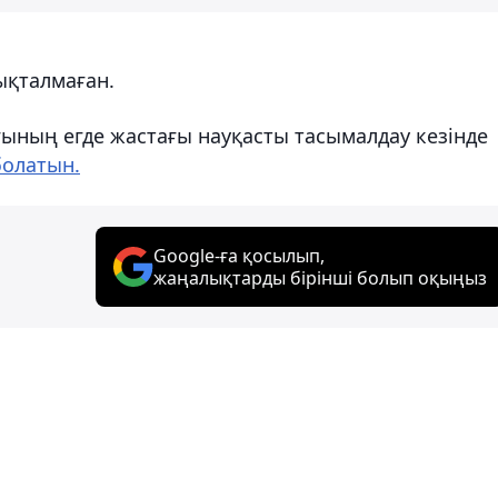
ықталмаған.
ғының егде жастағы науқасты тасымалдау кезінде
болатын.
Google-ға қосылып,
жаңалықтарды бірінші болып оқыңыз