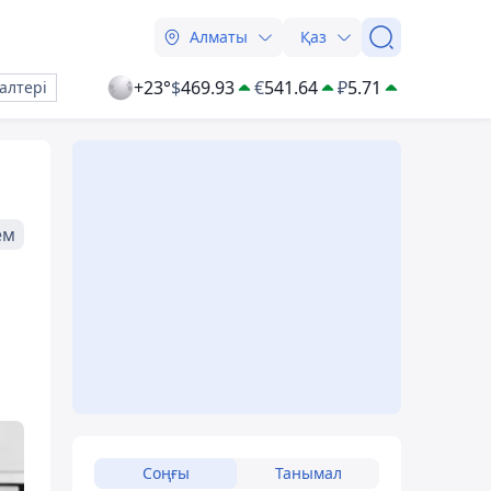
Алматы
Қаз
+23°
$
469.93
€
541.64
₽
5.71
алтері
ем
Соңғы
Танымал