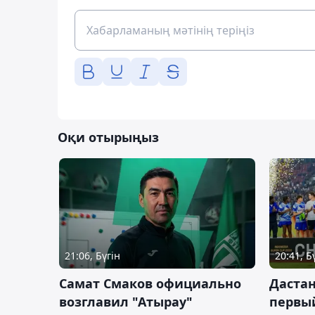
Оқи отырыңыз
21:06, Бүгін
20:41, Б
Самат Смаков официально
Дастан
возглавил "Атырау"
первы