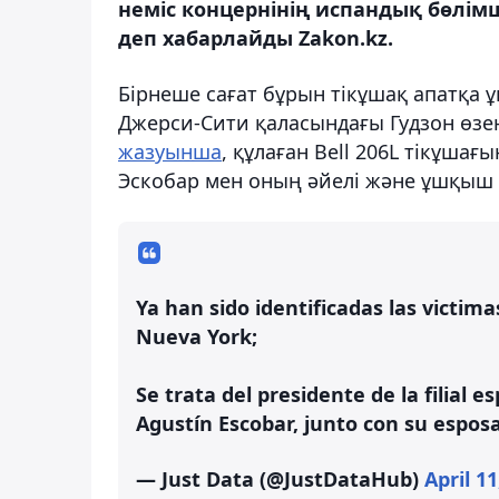
неміс концернінің испандық бөлім
деп хабарлайды Zakon.kz.
Бірнеше сағат бұрын тікұшақ апатқа
Джерси-Сити қаласындағы Гудзон өзе
жазуынша
, құлаған Bell 206L тікұша
Эскобар мен оның әйелі және ұшқыш 
Ya han sido identificadas las victim
Nueva York;
Se trata del presidente de la filial
Agustín Escobar, junto con su esposa
— Just Data (@JustDataHub)
April 11