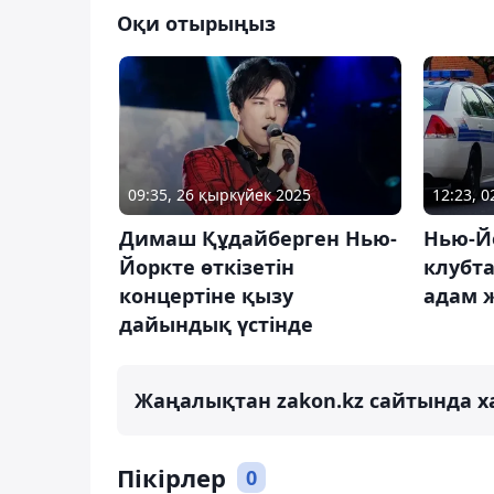
Оқи отырыңыз
09:35, 26 қыркүйек 2025
12:23, 
Димаш Құдайберген Нью-
Нью-Йо
Йоркте өткізетін
клубта
концертіне қызу
адам 
дайындық үстінде
Жаңалықтан zakon.kz сайтында х
Пікірлер
0