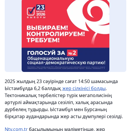
2025 жылдың 23 сәуірінде сағат 14:50 шамасында
Ыстамбұлда 6,2 баллдық
жер сілкінісі болды
.
Тектоникалық тербелістер түрік мегаполисінің
әртүрлі аймақтарында сезіліп, халық арасында
дүрбелең тудырды. Ыстамбұл мен Бурсаның
бірқатар аудандарында жер асты дүмпулері сезілді.
Ntv.com.tr
басылымының мәліметінше, жер