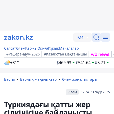
Қаз
Саясат
Әлем
Қаржы
Оқиға
Құқық
Мақалалар
#Референдум-2026
#Қазақстан мақтанышы
+31°
$
469.93
€
541.64
₽
5.71
Басты
Барлық жаңалықтар
Әлем жаңалықтары
Әлем
17:24, 23 сәуір 2025
Түркиядағы қатты жер
сілкінісіне байланысты