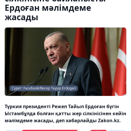
Ердоған мәлімдеме
жасады
Сурет: Facebook/Recep Tayyip Erdogan
Түркия президенті Режеп Тайып Ердоған бүгін
Ыстамбұлда болған қатты жер сілкінісінен кейін
мәлімдеме жасады, деп хабарлайды Zakon.kz.