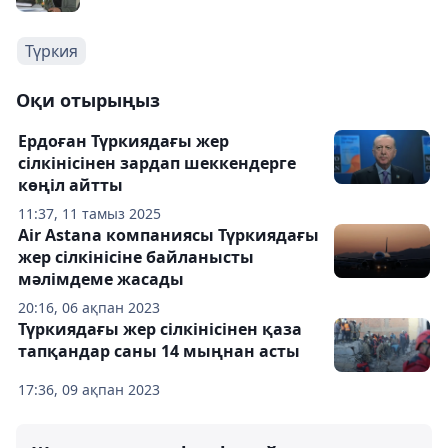
Түркия
Оқи отырыңыз
Ердоған Түркиядағы жер
сілкінісінен зардап шеккендерге
көңіл айтты
11:37, 11 тамыз 2025
Air Astana компаниясы Түркиядағы
жер сілкінісіне байланысты
мәлімдеме жасады
20:16, 06 ақпан 2023
Түркиядағы жер сілкінісінен қаза
тапқандар саны 14 мыңнан асты
17:36, 09 ақпан 2023