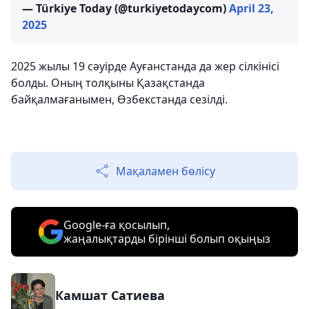
— Türkiye Today (@turkiyetodaycom)
April 23,
2025
2025 жылы 19 сәуірде Ауғанстанда да жер сілкінісі
болды. Оның толқыны Қазақстанда
байқалмағанымен, Өзбекстанда сезілді.
Мақаламен бөлісу
Google-ға қосылып,
жаңалықтарды бірінші болып оқыңыз
Камшат Сатиева