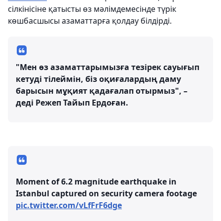
сілкінісіне қатысты өз мәлімдемесінде түрік
көшбасшысы азаматтарға қолдау білдірді.
"Мен өз азаматтарымызға тезірек сауығып
кетуді тілеймін, біз оқиғалардың даму
барысын мұқият қадағалап отырмыз", –
деді Режеп Тайып Ердоған.
Moment of 6.2 magnitude earthquake in
Istanbul captured on security camera footage
pic.twitter.com/vLfFrF6dge