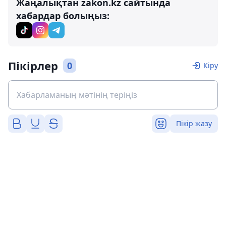
Жаңалықтан zakon.kz сайтында
хабардар болыңыз:
Пікірлер
0
Кіру
Пікір жазу