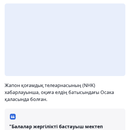
Жапон қоғамдық телеарнасының (NHK)
хабарлауынша, оқиға елдің батысындағы Осака
қаласында болған.
"Балалар жергілікті бастауыш мектеп