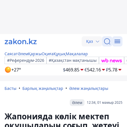
Қаз
Саясат
Әлем
Қаржы
Оқиға
Құқық
Мақалалар
#Референдум-2026
#Қазақстан мақтанышы
+27°
$
469.85
€
542.16
₽
5.78
Басты
Барлық жаңалықтар
Әлем жаңалықтары
Әлем
12:34, 01 мамыр 2025
Жапонияда көлік мектеп
оқушыларын соғып, жетеуі