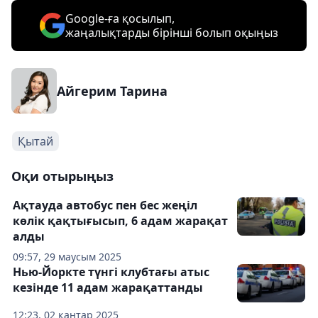
Google-ға қосылып,
жаңалықтарды бірінші болып оқыңыз
Айгерим Тарина
Қытай
Оқи отырыңыз
Ақтауда автобус пен бес жеңіл
көлік қақтығысып, 6 адам жарақат
алды
09:57, 29 маусым 2025
Нью-Йоркте түнгі клубтағы атыс
кезінде 11 адам жарақаттанды
12:23, 02 қаңтар 2025