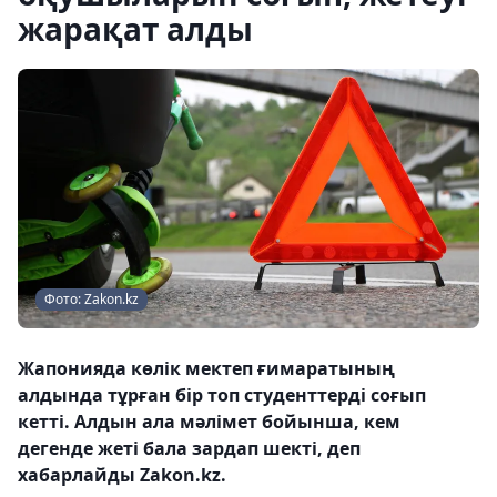
жарақат алды
Фото: Zakon.kz
Жапонияда көлік мектеп ғимаратының
алдында тұрған бір топ студенттерді соғып
кетті. Алдын ала мәлімет бойынша, кем
дегенде жеті бала зардап шекті, деп
хабарлайды Zakon.kz.