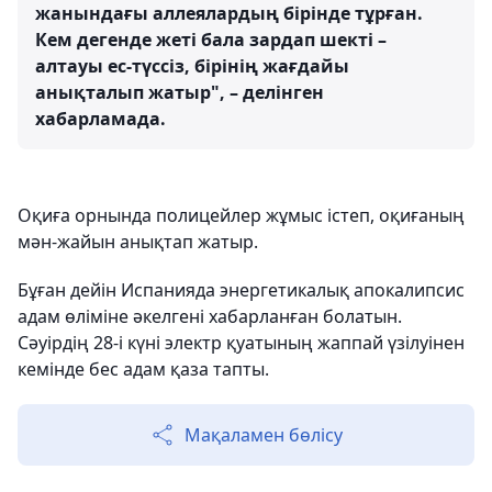
жанындағы аллеялардың бірінде тұрған.
Кем дегенде жеті бала зардап шекті –
алтауы ес-түссіз, бірінің жағдайы
анықталып жатыр", – делінген
хабарламада.
Оқиға орнында полицейлер жұмыс істеп, оқиғаның
мән-жайын анықтап жатыр.
Бұған дейін Испанияда энергетикалық апокалипсис
адам өліміне әкелгені хабарланған болатын.
Сәуірдің 28-і күні электр қуатының жаппай үзілуінен
кемінде бес адам қаза тапты.
Мақаламен бөлісу