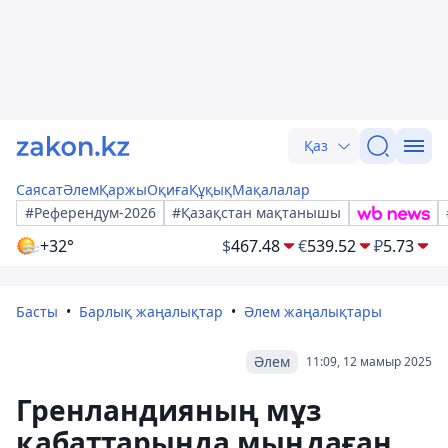
Қаз
Саясат
Әлем
Қаржы
Оқиға
Құқық
Мақалалар
#Референдум-2026
#Қазақстан мақтанышы
+32°
$
467.48
€
539.52
₽
5.73
Басты
Барлық жаңалықтар
Әлем жаңалықтары
Әлем
11:09, 12 мамыр 2025
Гренландияның мұз
қабаттарында мыңдаған