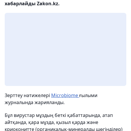
хабарлайды Zakon.kz.
Зерттеу нәтижелері
Microbiome
ғылыми
журналында жарияланды.
Бұл вирустар мұздың беткі қабаттарында, атап
айтқанда, қара мұзда, қызыл қарда және
криоконитте (органикалық-минералды шөгінділер)