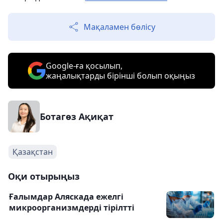
Мақаламен бөлісу
Google-ға қосылып,
жаңалықтарды бірінші болып оқыңыз
Ботагөз Ақиқат
Қазақстан
Оқи отырыңыз
Ғалымдар Аляскада ежелгі
микроорганизмдерді тірілтті