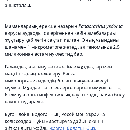
анықталды.
Мамандардың ерекше назарын
Pandoravirus yedoma
вирусы аударды, ол ерігеннен кейін амебаларды
жұқтыру қабілетін сақтап қалған. Оның ұзындығы
шамамен 1 микрометрге жетеді, ал геномында 2,5
миллионнан астам нуклеотид бар.
Ғаламдық жылыну нәтижесінде мұздықтар мен
мәңгі тоңның жедел еруі басқа
микроорганизмдердің босап шығуына әкелуі
мүмкін. Мұндай патогендерге қарсы иммунитеттің
болмауы жаңа инфекциялық қауіптердің пайда болу
қаупін тудырады.
Бұған дейін Ердоғанның Ресей мен Украина
келіссөздерін ұйымдастыруға дайын екенін
айтқандығы жайлы
жазған болатынбыз.