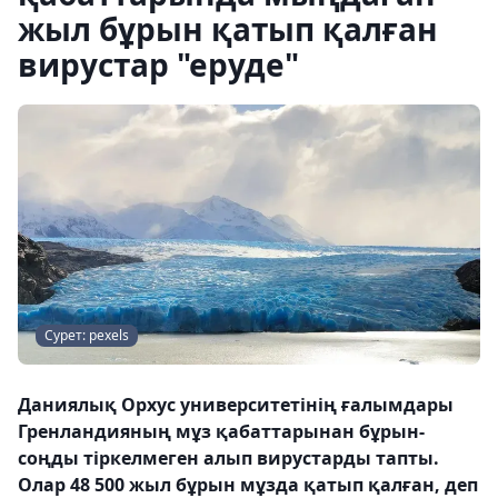
жыл бұрын қатып қалған
вирустар "еруде"
Сурет: pexels
Даниялық Орхус университетінің ғалымдары
Гренландияның мұз қабаттарынан бұрын-
соңды тіркелмеген алып вирустарды тапты.
Олар 48 500 жыл бұрын мұзда қатып қалған, деп